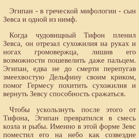
Эгипан - в греческой мифологии - сын
Зевса и одной из нимф.
Ког­да чудовищный Тифон пленил
Зевса, он отрезал сухожилия на руках и
но­гах громовержца, лишив его
возможности пошевелить даже пальцем.
Эгипан, едва не до смерти перепугав
змеехвостую Дельфину своим кри­ком,
помог Гермесу похитить сухожилия и
вернуть Зевсу способность сражаться.
Чтобы ускользнуть по­сле этого от
Тифона, Эгипан превратился в смесь
козла и рыбы. Имен­но в этой форме Зевс
поместил его на небо как созвездие