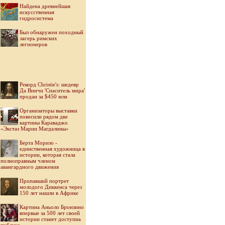
Найдена древнейшая
искусственная
гидросистема
Был обнаружен походный
лагерь римских
легионеров
Рекорд Christie's: шедевр
Да Винчи 'Спаситель мира'
продан за $450 млн
Организаторы выставки
повесили рядом две
картины Караваджо
«Экстаз Марии Магдалины»
Берта Моризо -
единственная художница в
истории, которая стала
полноправным членом
авангардного движения
Пропавший портрет
молодого Диккенса через
150 лет нашли в Африке
Картина Аньоло Бронзино
впервые за 500 лет своей
истории станет доступна