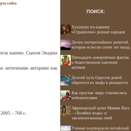
рта сайта
ПОИСК:
Хэллоуин по-нашему
«Страшилки» разных народов
Десять интереснейших религий,
которые исчезли сотни лет назад
орела заживо. Сыном Эвадны
Пятнадцать невероятных фактов
о божественном пантеоне
ацтеков
ан античными авторами как
Долгий путь Одиссея домой
обратится из мифа в реальность
Как простые люди становились
небожителями
Африканский культ Мамми Вата
05. - 768 с.
- «Хозяйки воды» и
заклинательницы змей
Ученые подтвердили китайский