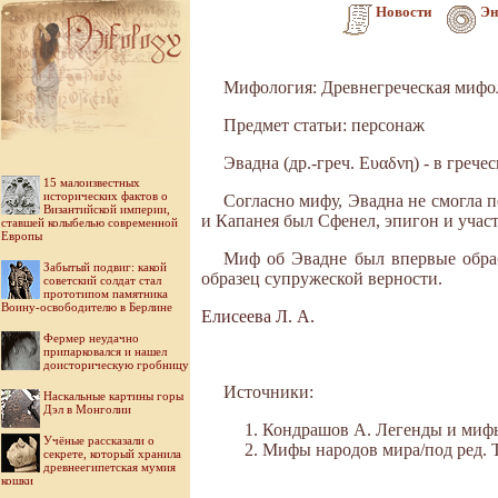
Новости
Эн
Мифология: Древнегреческая мифо
Предмет статьи: персонаж
Эвадна (др.-греч. Ευαδνη) - в греч
15 малоизвестных
исторических фактов о
Согласно мифу, Эвадна не смогла 
Византийской империи,
и Капанея был Сфенел, эпигон и учас
ставшей колыбелью современной
Европы
Миф об Эвадне был впервые обраб
Забытый подвиг: какой
образец супружеской верности.
советский солдат стал
прототипом памятника
Воину-освободителю в Берлине
Елисеева Л. А.
Фермер неудачно
припарковался и нашел
доисторическую гробницу
Источники:
Наскальные картины горы
Дэл в Монголии
Кондрашов А. Легенды и мифы 
Учёные рассказали о
Мифы народов мира/под ред. Ток
секрете, который хранила
древнеегипетская мумия
кошки