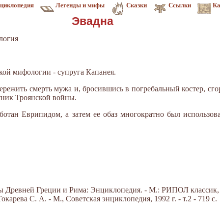
циклопедия
Легенды и мифы
Сказки
Ссылки
Ка
Эвадна
логия
еской мифологии - супруга Капанея.
пережить смерть мужа и, бросившись в погребальный костер, сг
тник Троянской войны.
отан Еврипидом, а затем ее обаз многократно был использов
Древней Греции и Рима: Энциклопедия. - М.: РИПОЛ классик, 20
арева С. А. - М., Советская энциклопедия, 1992 г. - т.2 - 719 с.