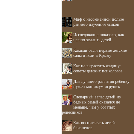
Миф о несомненной пользе
раннего изучения языков
Исследование показало, как
нельзя хвалить детей
Какими были первые детские
сады и ясли в Крыму
Как не вырастить жадину:
советы детских психологов
Для лучшего развития ребенку
нужен минимум игрушек
Словарный запас детей из
бедных семей оказался не
меньше, чем у богатых
ровесников
Как воспитывать детей-
близнецов