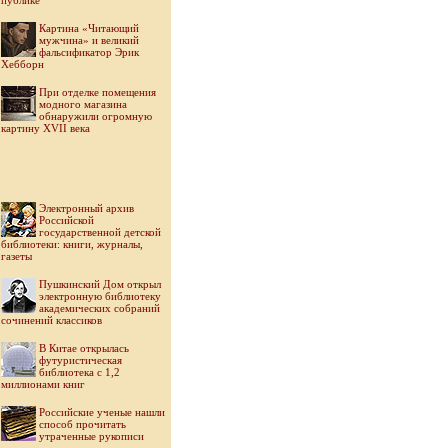
публике
Картина «Читающий
мужчина» и великий
фальсификатор Эрик
Хебборн
При отделке помещения
модного магазина
обнаружили огромную
картину XVII века
Электронный архив
Российской
государственной детской
библиотеки: книги, журналы,
газеты
Пушкинский Дом открыл
электронную библиотеку
академических собраний
сочинений классиков
В Китае открылась
футуристическая
библиотека с 1,2
миллионами книг
Российские ученые нашли
способ прочитать
утраченные рукописи