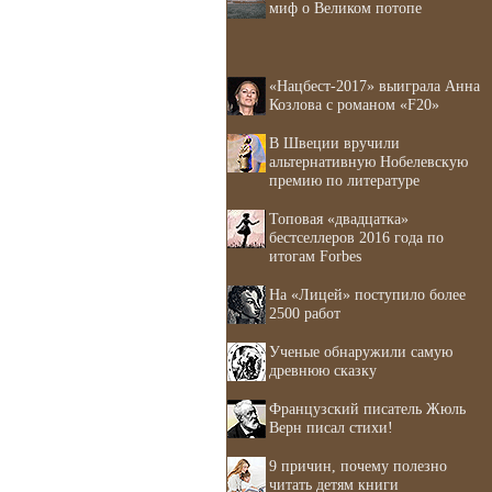
миф о Великом потопе
«Нацбест-2017» выиграла Анна
Козлова с романом «F20»
В Швеции вручили
альтернативную Нобелевскую
премию по литературе
Топовая «двадцатка»
бестселлеров 2016 года по
итогам Forbes
На «Лицей» поступило более
2500 работ
Ученые обнаружили самую
древнюю сказку
Французский писатель Жюль
Верн писал стихи!
9 причин, почему полезно
читать детям книги