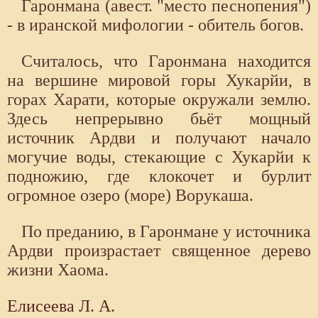
Гаронмана (авест. "место песнопения")
- в иранской мифологии - обитель богов.
Считалось, что Гаронмана находится
на вершине мировой горы Хукарйи, в
горах Харати, которые окружали землю.
Здесь непрерывно бьёт мощный
источник Ардви и получают начало
могучие воды, стекающие с Хукарйи к
подножию, где клокочет и бурлит
огромное озеро (море) Ворукаша.
По преданию, в Гаронмане у источника
Ардви произрастает священное дерево
жизни Хаома.
Елисеева Л. А.