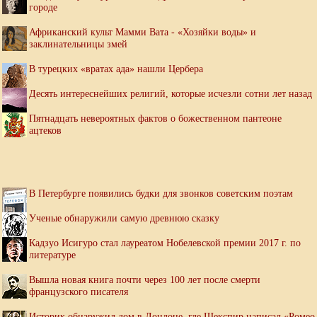
городе
Африканский культ Мамми Вата - «Хозяйки воды» и
заклинательницы змей
В турецких «вратах ада» нашли Цербера
Десять интереснейших религий, которые исчезли сотни лет назад
Пятнадцать невероятных фактов о божественном пантеоне
ацтеков
В Петербурге появились будки для звонков советским поэтам
Ученые обнаружили самую древнюю сказку
Кадзуо Исигуро стал лауреатом Нобелевской премии 2017 г. по
литературе
Вышла новая книга почти через 100 лет после смерти
французского писателя
Историк обнаружил дом в Лондоне, где Шекспир написал «Ромео