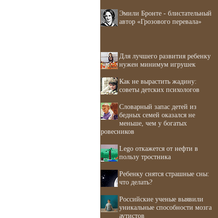
Эмили Бронте - блистательный
автор «Грозового перевала»
Для лучшего развития ребенку
нужен минимум игрушек
Как не вырастить жадину:
советы детских психологов
Словарный запас детей из
бедных семей оказался не
меньше, чем у богатых
ровесников
Lego откажется от нефти в
пользу тростника
Ребенку снятся страшные сны:
что делать?
Российские ученые выявили
уникальные способности мозга
аутистов