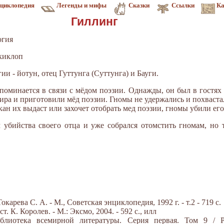
циклопедия
Легенды и мифы
Сказки
Ссылки
Ка
Гиллинг
огия
 киклоп
и - йотун, отец Гуттунга (Суттунга) и Бауги.
оминается в связи с мёдом поэзии. Однажды, он был в гостях 
сира и приготовили мёд поэзии. Гномы не удержались и похваст
кан их выдаст или захочет отобрать мед поэзии, гномы убили его
м убийства своего отца и уже собрался отомстить гномам, но
арева С. А. - М., Советская энциклопедия, 1992 г. - т.2 - 719 с.
 К. Королев. - М.: Эксмо, 2004. - 592 с., илл
блиотека всемирной литературы. Серия первая. Том 9 / Р