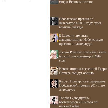
миф о Великом потопе
Нобелевская премия по
литературе в 2019 году будет
вручена дважды
В Швеции вручили
альтернативную Нобелевскую
премию по литературе
Джоан Роулинг признали самой
богатой писательницей 2016
года
Новые книги о вселенной Гарри
Поттера выйдут осенью
Кадзуо Исигуро стал лауреатом
Нобелевской премии 2017 г. по
литературе
Топовая «двадцатка»
бестселлеров 2016 года по
итогам Forbes