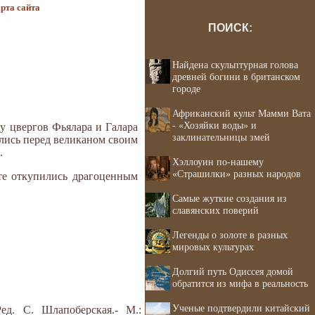
рта сайта
ПОИСК:
Найдена скульптурная голова
древней богини в британском
городе
Африканский культ Мамми Вата
- «Хозяйки воды» и
у цвергов Фьялара и Галара
заклинательницы змей
ались перед великаном своим
.
Хэллоуин по-нашему
«Страшилки» разных народов
 те откупились драгоценным
Самые жуткие создания из
славянских поверий
Легенды о золоте в разных
мировых культурах
Долгий путь Одиссея домой
обратится из мифа в реальность
Ученые подтвердили китайский
ед. С. Шлапоберская.- М.: