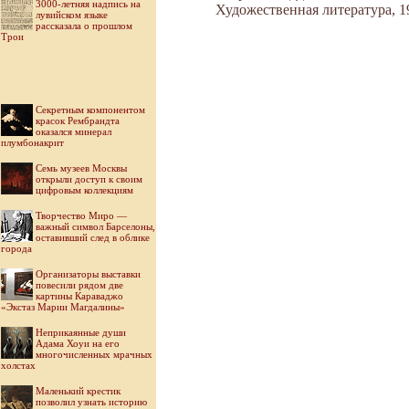
3000-летняя надпись на
Художественная литература, 1
лувийском языке
рассказала о прошлом
Трои
Секретным компонентом
красок Рембрандта
оказался минерал
плумбонакрит
Семь музеев Москвы
открыли доступ к своим
цифровым коллекциям
Творчество Миро —
важный символ Барселоны,
оставивший след в облике
города
Организаторы выставки
повесили рядом две
картины Караваджо
«Экстаз Марии Магдалины»
Неприкаянные души
Адама Хоуи на его
многочисленных мрачных
холстах
Маленький крестик
позволил узнать историю