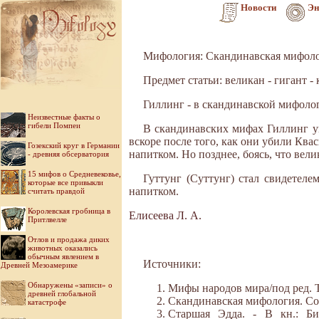
Новости
Эн
Мифология: Скандинавская мифол
Предмет статьи: великан - гигант -
Гиллинг - в скандинавской мифологи
Неизвестные факты о
гибели Помпеи
В скандинавских мифах Гиллинг уп
вскоре после того, как они убили Ква
Гозекский круг в Германии
напитком. Но позднее, боясь, что вели
- древняя обсерватория
15 мифов о Средневековье,
Гуттунг (Суттунг) стал свидетеле
которые все привыкли
напитком.
считать правдой
Королевская гробница в
Елисеева Л. А.
Притлвелле
Отлов и продажа диких
животных оказались
обычным явлением в
Источники:
Древней Мезоамерике
Обнаружены «записи» о
Мифы народов мира/под ред. Ток
древней глобальной
Скандинавская мифология. Сост.
катастрофе
Старшая Эдда. - В кн.: Би