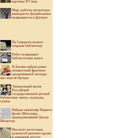
картины XV века
Марс работы скульптора-
маньериста Джамболоньи
возвращается в Дрезден
На Северном полюсе
открыли библиотеку
Робот возвращает
библиотечные книги
В Англии найден ранее
неизвестный фрагмент
средневековой легенды
про короля Артура
Электронный архив
Российской
государственной детской
библиотеки: книги, журналы,
газеты
Найден экземпляр Первого
фолио Шекспира,
принадлежавший Джону
Мильтону
Институт восточных
рукописей выложил архив
в открытый доступ