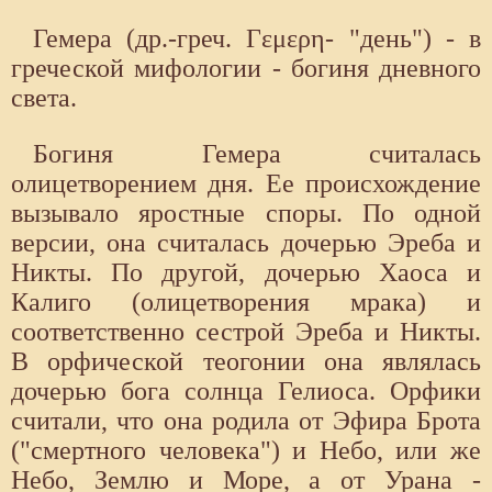
Гемера (др.-греч. Γεμερη- "день") - в
греческой мифологии - богиня дневного
света.
Богиня Гемера считалась
олицетворением дня. Ее происхождение
вызывало яростные споры. По одной
версии, она считалась дочерью Эреба и
Никты. По другой, дочерью Хаоса и
Калиго (олицетворения мрака) и
соответственно сестрой Эреба и Никты.
В орфической теогонии она являлась
дочерью бога солнца Гелиоса. Орфики
считали, что она родила от Эфира Брота
("смертного человека") и Небо, или же
Небо, Землю и Море, а от Урана -