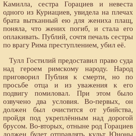
Камилла, сестра Горациев и невеста
одного из Куриациев, увидела на плечах
брата вытканный ею для жениха плащ,
поняла, что жених погиб, и стала его
оплакивать. Публий, сочтя печаль сестры
по врагу Рима преступлением, убил её.
Тулл Гостилий предоставил право суда
над героем римскому народу. Народ
приговорил Публия к смерти, но по
просьбе отца и из уважения к его
подвигу помиловал. При этом было
озвучено два условия. Во-первых, он
должен был очистится от убийства,
пройдя под укреплённым над дорогой
брусом. Во-вторых, отныне род Горациев
должен будет отправлять культ Юноны