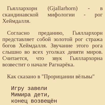
Гьяллархорн (Gjallarhorn) - в
скандинавской мифологии - рог
Хеймдалля.
Согласно преданию, Гьяллархорн
представляет собой золотой рог стража
богов Хеймдалля. Звучание этого рога
слышно во всех уголках девяти миров.
Считается, что звук Гьяллархорна
возвестит о начале Рагнарёка.
Как сказано в "Прорицании вёльвы"
 Игру завели 

 Мимира дети, 

 конец возвещён 
