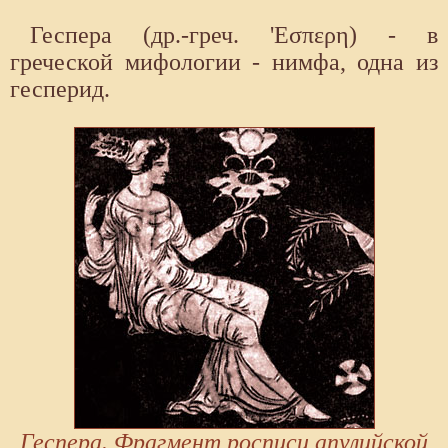
Геспера (др.-греч. 'Εσπερη) - в
греческой мифологии - нимфа, одна из
гесперид.
Геспера. Фрагмент росписи апулийской