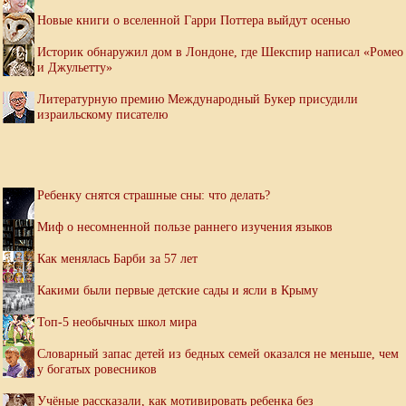
Новые книги о вселенной Гарри Поттера выйдут осенью
Историк обнаружил дом в Лондоне, где Шекспир написал «Ромео
и Джульетту»
Литературную премию Международный Букер присудили
израильскому писателю
Ребенку снятся страшные сны: что делать?
Миф о несомненной пользе раннего изучения языков
Как менялась Барби за 57 лет
Какими были первые детские сады и ясли в Крыму
Топ-5 необычных школ мира
Словарный запас детей из бедных семей оказался не меньше, чем
у богатых ровесников
Учёные рассказали, как мотивировать ребенка без