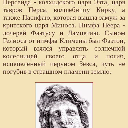
Персеида - колхидского царя Ээта, царя
тавров Перса, волшебницу Кирку, а
также Пасифаю, которая вышла замуж за
критского царя Миноса. Нимфа Неера -
дочерей Фаэтусу и Лампетию. Сыном
Гелиоса от нимфы Климены был Фаэтон,
который взялся управлять солнечной
колесницей своего отца и погиб,
испепеленный перуном Зевса, чуть не
погубив в страшном пламени землю.