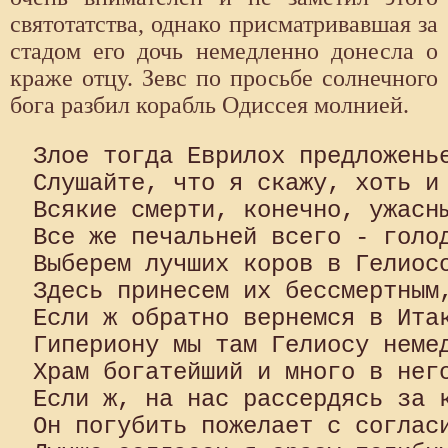
святотатства, однако присмат­ривавшая за
стадом его дочь немедленно донесла о
краже отцу. Зевс по просьбе солнечного
бога разбил корабль Одиссея молнией.
Злое тогда Еврилох предложенье
Слушайте, что я скажу, хоть и 
Всякие смерти, конечно, ужасны
Все же печальней всего - голод
Выберем лучших коров в Гелиосо
Здесь принесем их бессмертным,
Если ж обратно вернемся в Итак
Гипериону мы там Гелиосу немед
Храм богатейший и много в него
Если ж, на нас рассердясь за к
Он погубить пожелает с согласи