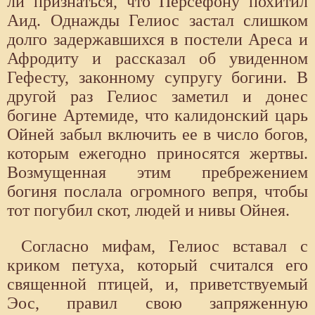
ли признаться, что Персефону похитил
Аид. Однажды Гелиос застал слишком
долго задержавшихся в постели Ареса и
Афродиту и рассказал об увиденном
Гефесту, законному супругу богини. В
другой раз Гелиос заметил и донес
богине Артемиде, что калидонский царь
Ойней забыл включить ее в число богов,
которым ежегодно приносятся жертвы.
Возмущенная этим пребрежением
богиня послала огромного вепря, чтобы
тот погубил скот, людей и нивы Ойнея.
Согласно мифам, Гелиос вставал с
криком петуха, который считался его
священной птицей, и, приветствуемый
Эос, пра­вил свою запряженную