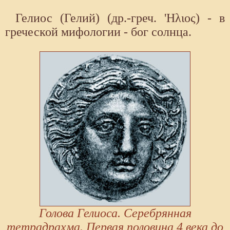
Гелиос (Гелий) (др.-греч. 'Ηλιος) - в
греческой мифологии - бог солнца.
Голова Гелиоса. Серебрянная
тетрадрахма. Первая половина 4 века до