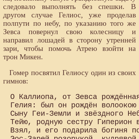
следовало выполнять без спеш­ки. В
другом случае Гелиос, уже проделав
полпути по небу, по указанию того же
Зевса повернул свою колесницу и
направил лошадей в сторону утренней
зари, чтобы помочь Атрею взойти на
трон Микен.
Гомер посвятил Гелиосу один из своих
гимнов:
О Каллиопа, от Зевса рождённая
Гелия: был он рождён волоокою 
Сыну Геи-Земли и звёздного Неб
Тейю, родную сестру Гиперион в
Взял, и его подарила богиня по
Эос-Зарей розорукой, кудрявой 