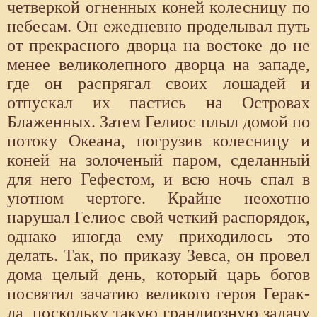
четверкой огненных коней колесницу по
небе­сам. Он ежедневно проделывал путь
от прекрасного дворца на востоке до не
менее великолепного дворца на западе,
где он распрягал своих лоша­дей и
отпускал их пастись на Островах
Блаженных. Затем Гелиос плыл домой по
потоку Океана, погрузив колесницу и
коней на золоченый па­ром, сделанный
для него Гефестом, и всю ночь спал в
уютном чертоге. Крайне неохотно
нарушал Гелиос свой четкий распорядок,
однако ино­гда ему приходилось это
делать. Так, по приказу Зевса, он провел
дома целый день, который царь богов
посвятил зачатию великого героя Герак­
ла, поскольку такую грандиозную задачу