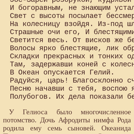
И богоравным, не знающим устал
Свет с высоты посылает бессмер
На колесницу взойдя. Из-под шл
Страшные очи его, И блестящими
Светится весь. От висков же бе
Волосы ярко блестящие, лик обр
Складки прекрасных и тонких од
Там, задержавши коней с колесн
В Океан опускается Гелий.

Радуйся, царь! Благосклонно сч
Песню начавши с тебя, воспою я
У Гелиоса было многочисленное
потомство. Дочь Афродиты нимфа Рода
родила ему семь сыновей. Океанида