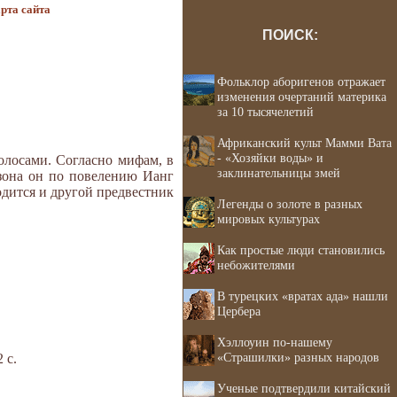
рта сайта
ПОИСК:
Фольклор аборигенов отражает
изменения очертаний материка
за 10 тысячелетий
Африканский культ Мамми Вата
- «Хозяйки воды» и
олосами. Согласно мифам, в
заклинательницы змей
езона он по повелению Ианг
одится и другой предвестник
Легенды о золоте в разных
мировых культурах
Как простые люди становились
небожителями
В турецких «вратах ада» нашли
Цербера
Хэллоуин по-нашему
«Страшилки» разных народов
 с.
Ученые подтвердили китайский