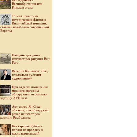
Вал Адриана в
Великобритании или
Римская стена
15 малоизвестных
исторических фактов о
Византийской империи,
ставшей колыбелью современной
Европы
Найдены два ранее
неизвестных рисунка Ван
Гога
Валерий Кошляков: «Рад
называться русским
художником»
При отделке помещения
модного магазина
обнаружили огромную
картину XVII века
Арт-дилер Ян Сикс
объявил, что обнаружил
ранее неизвестную
картину Рембрандта
Как картина Рубенса
попала на продажу в
южноафриканский