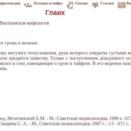
циклопедия
Легенды и мифы
Сказки
Ссылки
Ка
Глаих
Вьетнамская мифология
бог грома и молнии.
рика могучего телосложения, руки которого покрыты густыми в
 или предаётся пьянству. Только с наступлением дождливого с
 молот и гонг, извещающие о грозе и тайфуне. В его ведении нах
еба.
.
д. Мелетинский Е.М. - М.: Советская энциклопедия, 1990 г.- 672
арева С. А. - М., Советская энциклопедия, 1987 г. - т.1 - 671 с.