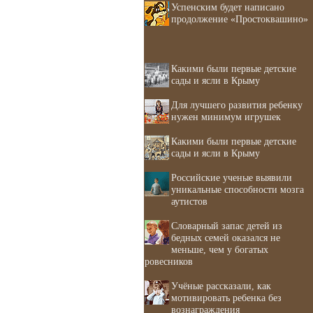
Успенским будет написано
продолжение «Простоквашино»
Какими были первые детские
сады и ясли в Крыму
Для лучшего развития ребенку
нужен минимум игрушек
Какими были первые детские
сады и ясли в Крыму
Российские ученые выявили
уникальные способности мозга
аутистов
Словарный запас детей из
бедных семей оказался не
меньше, чем у богатых
ровесников
Учёные рассказали, как
мотивировать ребенка без
вознаграждения