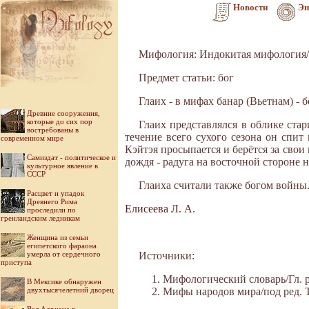
Новости
Эн
Мифология: Индокитая мифология/
Предмет статьи: бог
Глаих - в мифах банар (Вьетнам) - 
Древние сооружения,
которые до сих пор
Глаих представлялся в облике ста
востребованы в
течение всего сухого сезона он спит
современном мире
Кэйтэя просыпается и берётся за свои
Самиздат - политическое и
дождя - радуга на восточной стороне н
культурное явление в
СССР
Глаиха считали также богом войны
Расцвет и упадок
Древнего Рима
Елисеева Л. А.
проследили по
гренландским ледникам
Женщина из семьи
египетского фараона
умерла от сердечного
Источники:
приступа
Мифологический словарь/Гл. ре
В Мексике обнаружен
двухтысячелетний дворец
Мифы народов мира/под ред. Ток