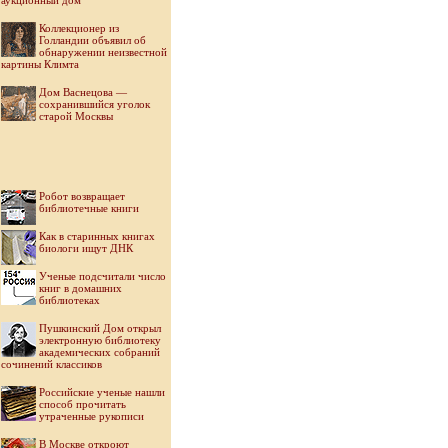
аукционный дом
Коллекционер из
Голландии объявил об
обнаружении неизвестной
картины Климта
Дом Васнецова —
сохранившийся уголок
старой Москвы
Робот возвращает
библиотечные книги
Как в старинных книгах
биологи ищут ДНК
Ученые подсчитали число
книг в домашних
библиотеках
Пушкинский Дом открыл
электронную библиотеку
академических собраний
сочинений классиков
Российские ученые нашли
способ прочитать
утраченные рукописи
В Москве откроют