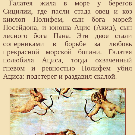
Галатея жила в море у берегов
Сицилии, где пасли стада овец и коз
киклоп Полифем, сын бога морей
Посейдона, и юноша Ацис (Акид), сын
лесного бога Пана. Эти двое стали
соперниками в борьбе за любовь
прекрасной морской богини. Галатея
полюбила Ациса, тогда охваченный
гневом и ревностью Полифем убил
Ациса: подстерег и раздавил скалой.