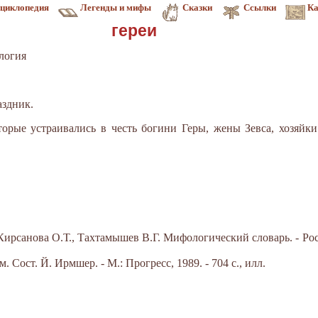
циклопедия
Легенды и мифы
Сказки
Ссылки
Ка
гереи
логия
аздник.
оторые устраивались в честь богини Геры, жены Зевса, хозяй
Кирсанова О.Т., Тахтамышев В.Г. Мифологический словарь. - Рос
. Сост. Й. Ирмшер. - М.: Прогресс, 1989. - 704 с., илл.