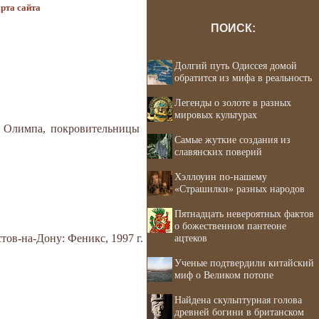
рта сайта
ПОИСК:
Долгий путь Одиссея домой
обратится из мифа в реальность
Легенды о золоте в разных
мировых культурах
ки Олимпа, покровительницы
Самые жуткие создания из
славянских поверий
Хэллоуин по-нашему
«Страшилки» разных народов
Пятнадцать невероятных фактов
о божественном пантеоне
тов-на-Дону: Феникс, 1997 г.
ацтеков
Ученые подтвердили китайский
миф о Великом потопе
Найдена скульптурная голова
древней богини в британском