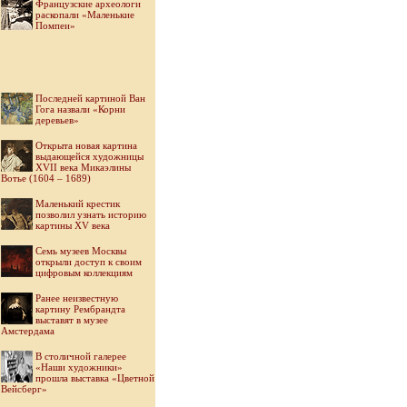
Французские археологи
раскопали «Маленькие
Помпеи»
Последней картиной Ван
Гога назвали «Корни
деревьев»
Открыта новая картина
выдающейся художницы
XVII века Микаэлины
Вотье (1604 – 1689)
Маленький крестик
позволил узнать историю
картины XV века
Семь музеев Москвы
открыли доступ к своим
цифровым коллекциям
Ранее неизвестную
картину Рембрандта
выставят в музее
Амстердама
В столичной галерее
«Наши художники»
прошла выставка «Цветной
Вейсберг»