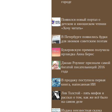
городе
Появился новый портал о
детском и юношеском чтении
«Хочу читать»
В Петербурге появились будки
для звонков советским поэтам
Букеровскую премию получила
ирландка Анна Бернс
Джоан Роулинг признали самой
богатой писательницей 2016
года
В продажу поступила первая
книга, написанная ИИ
Лев Толстой - пять мифов и
рассказ о том, как же всё было
на самом деле
Издана неизвестная сказка