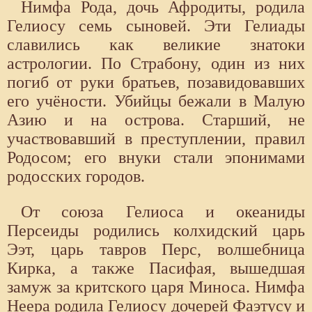
Нимфа Рода, дочь Афродиты, родила
Гелиосу семь сыновей. Эти Гелиады
славились как великие знатоки
астрологии. По Страбону, один из них
погиб от руки братьев, позавидовавших
его учёности. Убийцы бежали в Малую
Азию и на острова. Старший, не
участвовавший в преступлении, правил
Родосом; его внуки стали эпонимами
родосских городов.
От союза Гелиоса и океаниды
Персеиды родились колхидский царь
Ээт, царь тавров Перс, волшебница
Кирка, а также Пасифая, вышедшая
замуж за критского царя Миноса. Нимфа
Неера родила Гелиосу дочерей Фаэтусу и