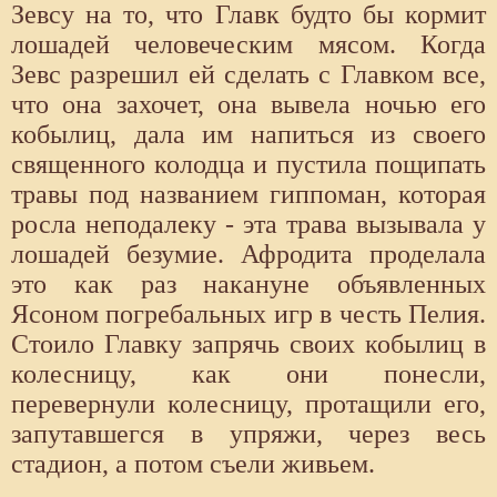
Зевсу на то, что Главк будто бы кормит
лошадей человеческим мясом. Когда
Зевс разрешил ей сделать с Главком все,
что она захочет, она вывела ночью его
кобылиц, дала им напиться из своего
священного колодца и пустила пощипать
травы под названием гиппоман, которая
росла неподалеку - эта трава вызывала у
лошадей безумие. Афродита проделала
это как раз накануне объявлен­ных
Ясоном погребальных игр в честь Пелия.
Стоило Главку запрячь сво­их кобылиц в
колесницу, как они понесли,
перевернули колесницу, про­тащили его,
запутавшегся в упряжи, через весь
стадион, а потом съели живьем.