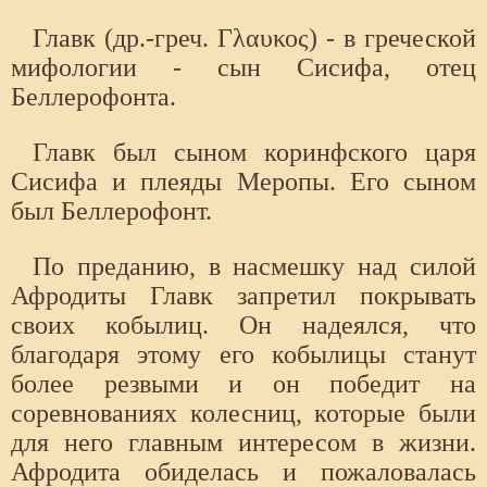
Главк (др.-греч. Γλαυκος) - в греческой
мифологии - сын Сисифа, отец
Беллерофонта.
Главк был сыном коринфского царя
Сисифа и плеяды Меропы. Его сыном
был Беллерофонт.
По преданию, в насмешку над силой
Афродиты Главк запретил покрывать
своих кобылиц. Он надеялся, что
благодаря этому его кобылицы ста­нут
более резвыми и он победит на
соревнованиях колесниц, которые были
для него главным интересом в жизни.
Афродита обиделась и по­жаловалась