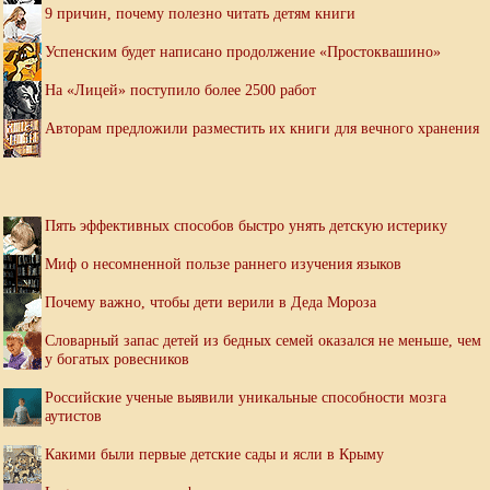
9 причин, почему полезно читать детям книги
Успенским будет написано продолжение «Простоквашино»
На «Лицей» поступило более 2500 работ
Авторам предложили разместить их книги для вечного хранения
Пять эффективных способов быстро унять детскую истерику
Миф о несомненной пользе раннего изучения языков
Почему важно, чтобы дети верили в Деда Мороза
Словарный запас детей из бедных семей оказался не меньше, чем
у богатых ровесников
Российские ученые выявили уникальные способности мозга
аутистов
Какими были первые детские сады и ясли в Крыму