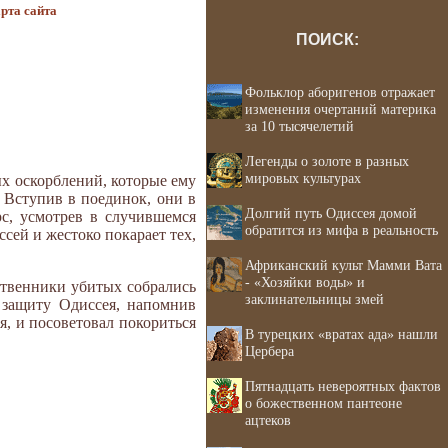
рта сайта
ПОИСК:
Фольклор аборигенов отражает
изменения очертаний материка
за 10 тысячелетий
Легенды о золоте в разных
мировых культурах
ых оскорблений, которые ему
 Вступив в поединок, они в
Долгий путь Одиссея домой
рс, усмотрев в случившемся
обратится из мифа в реальность
сей и жестоко покарает тех,
Африканский культ Мамми Вата
- «Хозяйки воды» и
твенники убитых собрались
заклинательницы змей
 защиту Одиссея, напомнив
я, и посоветовал покориться
В турецких «вратах ада» нашли
Цербера
Пятнадцать невероятных фактов
о божественном пантеоне
ацтеков