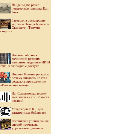
Найдены два ранее
неизвестных рисунка Ван
Гога
Завершена реставрация
картины Питера Брейгеля
Старшего «Триумф
смерти»
Полные собрания
сочинений русских
классиков, изданные ИРЛИ
РАН, в свободном доступе
Письмо Толкина раскрыло,
почему писатель не стал
создавать продолжение
«Властелина колец»
На «Электронекрасовке»
выложили в сеть 12 тысяч
изданий
Утвержден ГОСТ для
электронных библиотек
Российские ученые нашли
способ прочитать
утраченные рукописи