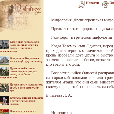
Новости
Эн
Мифология: Древнегреческая мифо
Предмет статьи: пророк - предсказ
Галиферс - в греческой мифологии
Казненные полтора века
назад шесть индейских
Когда Телемах, сын Одиссея, пере
вождей признаны
приходится терпеть от женихов своей
невиновными
кровь изорвали друг друга и быстро
В пирамиде Кукулькана
знамение повелителя богов, возвестил
нашли ещё одну пирамиду
кто грабит его дом.
Древние майя имели
сложные фильтры для
Возвратившийся Одиссей расправи
воды, подобные
на городской площади и стали гром
современным
жителям Итаки, что они сами виноват
Древнейшему колодезному
своему царю, чтобы не навлечь на себ
срубу более семи тысяч
лет
Елисеева Л. А.
Культуру ацтеков показали
в аутентичных ярких
красках
Найдена древнейшая
Источники: