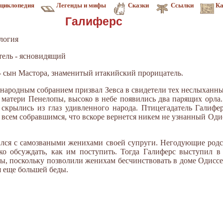
циклопедия
Легенды и мифы
Сказки
Ссылки
Ка
Галиферс
логия
атель - ясновидящий
 - сын Мастора, знаменитый итакийский прорицатель.
д народным собранием призвал Зевса в свидетели тех неслыханн
 матери Пенелопы, высоко в небе появились два парящих орла.
 скрылись из глаз удивленного народа. Птицегадатель Галифе
 всем собравшимся, что вскоре вернется никем не узнанный Одис
лся с самозваными женихами своей супруги. Негодующие родс
ко обсуждать, как им поступить. Тогда Галиферс выступил в
ы, поскольку позволили женихам бесчинствовать в доме Одиссе
я еще большей беды.