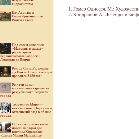
искусственная
гидросистема
Гомер Одиссея. М.: Художествен
Вал Адриана в
Кондрашов А. Легенды и мифы 
Великобритании или
Римская стена
Под слоем живописи
«Мадонны в скалах»
рассмотрели
первоначальные наброски
Леонардо да Винчи
Рекорд Christie's: шедевр
Да Винчи 'Спаситель мира'
продан за $450 млн
Рентген помог
восстановить картину из
разрушенного Везувием
города
Творчество Миро —
важный символ Барселоны,
оставивший след в облике
города
Организаторы выставки
повесили рядом две
картины Караваджо
«Экстаз Марии Магдалины»