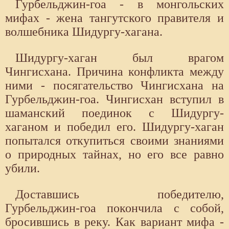
Гурбельджин-гоа - в монгольских
мифах - жена тангутского правителя и
волшебника Шидургу-хагана.
Шидургу-хаган был врагом
Чингисхана. Причина конфликта между
ними - посягательство Чингисхана на
Гурбельджин-гоа. Чингисхан вступил в
шаманский поединок с Шидургу-
хаганом и победил его. Шидургу-хаган
попытался откупиться своими знаниями
о природных тайнах, но его все равно
убили.
Доставшись победителю,
Гурбельджин-гоа покончила с собой,
бросившись в реку. Как вариант мифа -