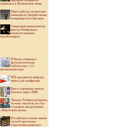
Барбары Радзивилл»
появилась в Несвижском замке
Марс работы скульптора-
маньериста Джамболоньи
возвращается в Дрезден
Секретным компонентом
красок Рембрандта
оказался минерал
плумбонакрит
В Китае открылась
футуристическая
библиотека с 1,2
миллионами книг
РГБ предлагает выбрать
книги для оцифровки
Как в старинных книгах
биологи ищут ДНК
Письмо Толкина раскрыло,
почему писатель не стал
создавать продолжение
«Властелина колец»
Российские ученые нашли
способ прочитать
утраченные рукописи