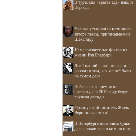
В турецких «вратах ада» нашли
Цербера
Ученые установили истинного
автора пьесы, приписываемой
Шекспиру
10 малоизвестных фактов из
жизни Рэя Брэдбери
Лев Толстой - пять мифов и
рассказ о том, как же всё было
на самом деле
Нобелевская премия по
литературе в 2019 году будет
вручена дважды
Французский писатель Жюль
Верн писал стихи!
В Петербурге появились будки
для звонков советским поэтам