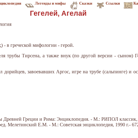
циклопедия
Легенды и мифы
Сказки
Ссылки
Ка
Гегелей, Агелай
логия
ς) - в греческой мифологии - герой.
еля трубы Тирсена, а также внук (по другой версии - сыном) 
л дорийцев, завоевавших Аргос, игре на трубе (сальпинге) и о
Древней Греции и Рима: Энциклопедия. - М.: РИПОЛ классик, 20
д. Мелетинский Е.М. - М.: Советская энциклопедия, 1990 г.- 672