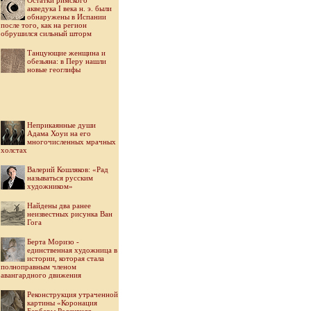
Остатки римского
акведука I века н. э. были
обнаружены в Испании
после того, как на регион
обрушился сильный шторм
Танцующие женщина и
обезьяна: в Перу нашли
новые геоглифы
Неприкаянные души
Адама Хоуи на его
многочисленных мрачных
холстах
Валерий Кошляков: «Рад
называться русским
художником»
Найдены два ранее
неизвестных рисунка Ван
Гога
Берта Моризо -
единственная художница в
истории, которая стала
полноправным членом
авангардного движения
Реконструкция утраченной
картины «Коронация