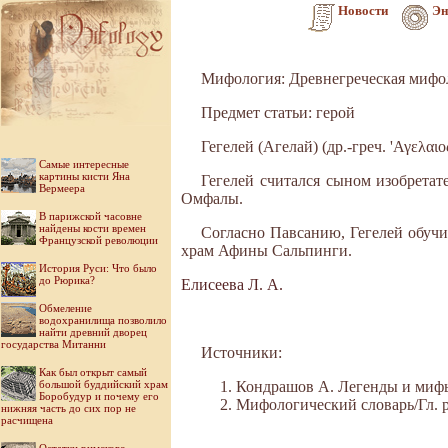
Новости
Эн
Мифология: Древнегреческая мифо
Предмет статьи: герой
Гегелей (Агелай) (др.-греч. 'Αγελαιο
Самые интересные
картины кисти Яна
Гегелей считался сыном изобретат
Вермеера
Омфалы.
В парижской часовне
найдены кости времен
Согласно Павсанию, Гегелей обучи
Французской революции
храм Афины Сальпинги.
История Руси: Что было
до Рюрика?
Елисеева Л. А.
Обмеление
водохранилища позволило
найти древний дворец
государства Митанни
Источники:
Как был открыт самый
большой буддийский храм
Кондрашов А. Легенды и мифы 
Боробудур и почему его
Мифологический словарь/Гл. ре
нижняя часть до сих пор не
расчищена