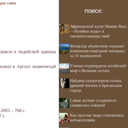
рта сайта
ПОИСК:
Африканский культ Мамми Вата
- «Хозяйки воды» и
заклинательницы змей
Фольклор аборигенов отражает
изменения очертаний материка
Геракла и лидийской царицы
за 10 тысячелетий
Ученые подтвердили китайский
сновал в Аргосе знаменитый
миф о Великом потопе
Найдена скульптурная голова
древней богини в британском
городе
Самые жуткие создания из
славянских поверий
05. - 768 с.
Как простые люди становились
 с.
небожителями