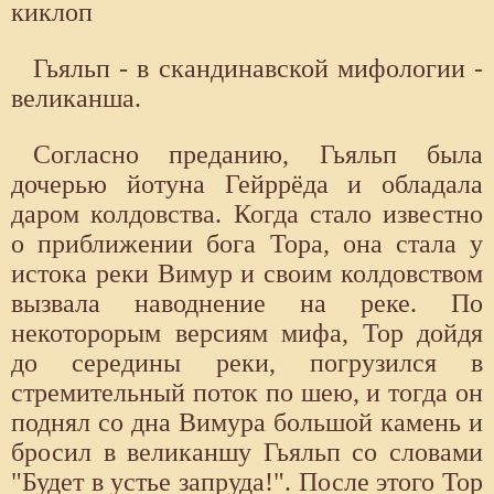
киклоп
Гьяльп - в скандинавской мифологии -
великанша.
Согласно преданию, Гьяльп была
дочерью йотуна Гейррёда и обладала
даром колдовства. Когда стало известно
о приближении бога Тора, она стала у
истока реки Вимур и своим колдовством
вызвала наводнение на реке. По
некоторорым версиям мифа, Тор дойдя
до середины реки, погрузился в
стремительный поток по шею, и тогда он
поднял со дна Вимура большой камень и
бросил в великаншу Гьяльп со словами
"Будет в устье запруда!". После этого Тор