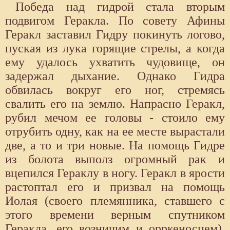
Победа над гидрой стала вторым
подвигом Геракла. По совету Афины
Геракл заставил Гидру покинуть логово,
пуская из лука горящие стрелы, а когда
ему удалось ухватить чудовище, он
задержал дыхание. Однако Гидра
обвилась вокруг его ног, стремясь
свалить его на землю. Напрасно Геракл,
рубил мечом ее головы - стоило ему
отрубить одну, как на ее месте вырастали
две, а то и три новые. На помощь Гидре
из болота выполз огромный рак и
вцепился Гераклу в ногу. Геракл в ярости
растоптал его и призвал на помощь
Иолая (своего племянника, ставшего с
этого времени верным спутником
Геракла, его возничим и орркеносцем),