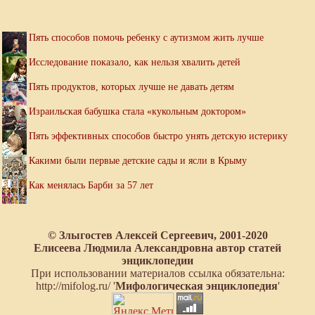
Пять способов помочь ребенку с аутизмом жить лучше
Исследование показало, как нельзя хвалить детей
Пять продуктов, которых лучше не давать детям
Израильская бабушка стала «кукольным доктором»
Пять эффективных способов быстро унять детскую истерику
Какими были первые детские сады и ясли в Крыму
Как менялась Барби за 57 лет
© Злыгостев Алексей Сергеевич, 2001-2020
Елисеева Людмила Александровна автор статей
энциклопедии
При использовании материалов ссылка обязательна:
http://mifolog.ru/ '
Мифологическая энциклопедия
'