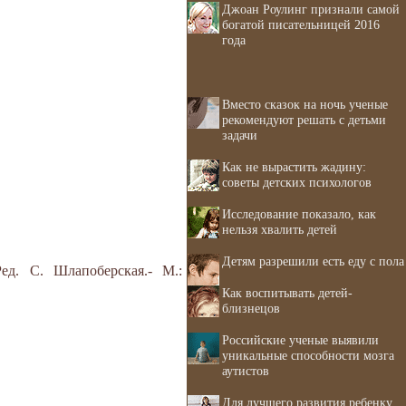
Джоан Роулинг признали самой
богатой писательницей 2016
года
Вместо сказок на ночь ученые
рекомендуют решать с детьми
задачи
Как не вырастить жадину:
советы детских психологов
Исследование показало, как
нельзя хвалить детей
Детям разрешили есть еду с пола
ед. С. Шлапоберская.- М.:
Как воспитывать детей-
близнецов
Российские ученые выявили
уникальные способности мозга
аутистов
Для лучшего развития ребенку