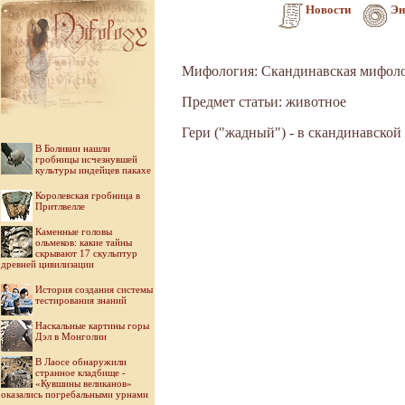
Новости
Эн
Мифология: Скандинавская мифол
Предмет статьи: животное
Гери ("жадный") - в скандинавской
В Боливии нашли
гробницы исчезнувшей
культуры индейцев пакахе
Королевская гробница в
Притлвелле
Каменные головы
ольмеков: какие тайны
скрывают 17 скульптур
древней цивилизации
История создания системы
тестирования знаний
Наскальные картины горы
Дэл в Монголии
В Лаосе обнаружили
странное кладбище -
«Кувшины великанов»
оказались погребальными урнами