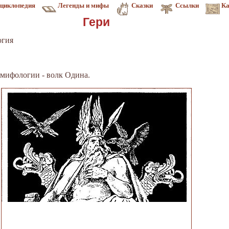
циклопедия
Легенды и мифы
Сказки
Ссылки
Ка
Гери
огия
 мифологии - волк Одина.