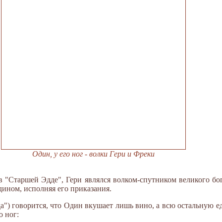
Один, у его ног - волки Гери и Фреки
 "Старшей Эдде", Гери являлся волком-спутником великого бо
дином, исполняя его приказания.
") говорится, что Один вкушает лишь вино, а всю остальную еду,
о ног: