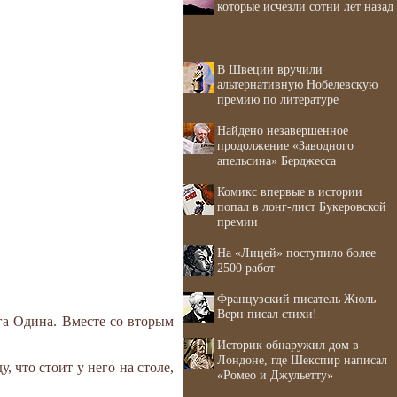
которые исчезли сотни лет назад
В Швеции вручили
альтернативную Нобелевскую
премию по литературе
Найдено незавершенное
продолжение «Заводного
апельсина» Берджесса
Комикс впервые в истории
попал в лонг-лист Букеровской
премии
На «Лицей» поступило более
2500 работ
Французский писатель Жюль
Верн писал стихи!
га Одина. Вместе со вторым
Историк обнаружил дом в
Лондоне, где Шекспир написал
 что стоит у него на столе,
«Ромео и Джульетту»