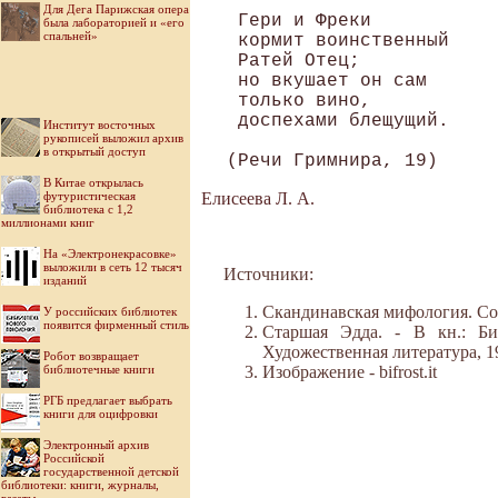
Для Дега Парижская опера
 Гери и Фреки 

была лабораторией и «его
спальней»
 кормит воинственный 

 Ратей Отец; 

 но вкушает он сам 

 только вино, 

 доспехами блещущий. 

Институт восточных
рукописей выложил архив
в открытый доступ
В Китае открылась
футуристическая
Елисеева Л. А.
библиотека с 1,2
миллионами книг
На «Электронекрасовке»
выложили в сеть 12 тысяч
Источники:
изданий
Скандинавская мифология. Сост.
У российских библиотек
появится фирменный стиль
Старшая Эдда. - В кн.: Би
Художественная литература, 1
Робот возвращает
библиотечные книги
Изображение - bifrost.it
РГБ предлагает выбрать
книги для оцифровки
Электронный архив
Российской
государственной детской
библиотеки: книги, журналы,