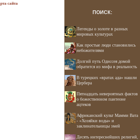
рта сайта
ПОИСК:
Легенды о золоте в разных
мировых культурах
Как простые люди становились
небожителями
Долгий путь Одиссея домой
обратится из мифа в реальность
В турецких «вратах ада» нашли
Цербера
Пятнадцать невероятных фактов
о божественном пантеоне
ацтеков
Африканский культ Мамми Вата
- «Хозяйки воды» и
заклинательницы змей
Десять интереснейших религий,