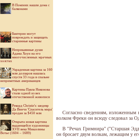
В Помпеях нашли дома с
балконами
Бактерии могут
повреждать и защищать
старинные картины
Неприкаянные души
Адама Хоуи на его
многочисленных мрачных
холстах
Украденная картина за 160
млн долларов нашлась
спустя 33 года в спальне
неприметных американцев
Картины Павла Никонова
стали одной из вех
отечественной живописи
Рекорд Christie's: шедевр
Да Винчи 'Спаситель мира'
Согласно сведениям, изложенным в
продан за $450 млн
волком Фреки он всюду следовал за О
Открыта новая картина
выдающейся художницы
В "Речах Гримнира" ("Старшая Эдда
XVII века Микаэлины
Вотье (1604 – 1689)
он бросает двум волкам, лежащим у ег