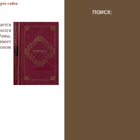
рта сайта
ПОИСК:
ается
жился
Рамы,
имеет
роном