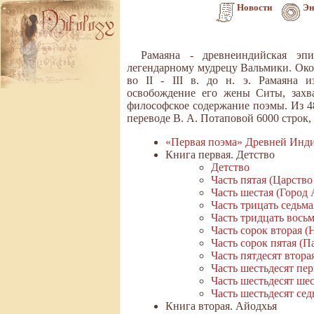
Новости
Эн
Рамаяна - древнеиндийская эпи
легендарному мудрецу Вальмики. Оконч
во II - III в. до н. э. Рамаяна 
освобождение его жены Ситы, захв
философское содержание поэмы. Из 4
переводе В. А. Потаповой 6000 строк
«Первая поэма» Древней Инд
Книга первая. Детство
Детство
Часть пятая (Царств
Часть шестая (Город
Часть трицать седьм
Часть тридцать вось
Часть сорок вторая 
Часть сорок пятая (П
Часть пятдесят втор
Часть шестьдесят пе
Часть шестьдесят ше
Часть шестьдесят се
Книга вторая. Айодхья