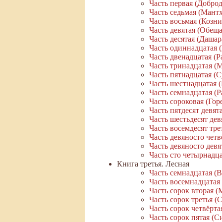
Часть первая (Добро
Часть седьмая (Мантх
Часть восьмая (Козн
Часть девятая (Обещ
Часть десятая (Даша
Часть одиннадцатая (
Часть двенадцатая (
Часть тринадцатая (
Часть пятнадцатая (
Часть шестнадцатая 
Часть семнадцатая (Р
Часть сороковая (Гор
Часть пятдесят девят
Часть шестьдесят дев
Часть восемдесят тр
Часть девяносто четв
Часть девяносто девя
Часть сто четырнадц
Книга третья. Лесная
Часть семнадцатая (
Часть восемнадцатая
Часть сорок вторая (
Часть сорок третья (
Часть сорок четвёрта
Часть сорок пятая (