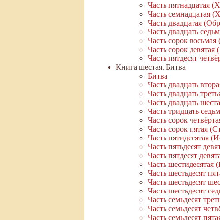
Часть пятнадцатая (
Часть семнадцатая (
Часть двадцатая (Об
Часть двадцать седь
Часть сорок восьмая 
Часть сорок девятая 
Часть пятдесят четв
Книга шестая. Битва
Битва
Часть двадцать втора
Часть двадцать трет
Часть двадцать шест
Часть тридцать седьм
Часть сорок четвёрта
Часть сорок пятая (
Часть пятидесятая (
Часть пятьдесят девя
Часть пятдесят девя
Часть шестидесятая 
Часть шестьдесят пят
Часть шестьдесят шес
Часть шестьдесят се
Часть семьдесят трет
Часть семьдесят четв
Часть семьдесят пят