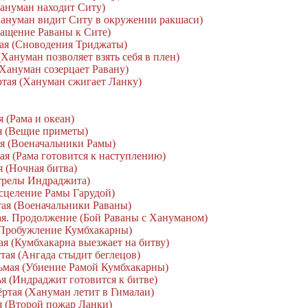
Хануман находит Ситу)
Хануман видит Ситу в окружении ракшаси)
ращение Раваны к Сите)
мая (Сноводения Триджаты)
(Хануман позволяет взять себя в плен)
(Хануман созерцает Равану)
ёртая (Хануман сжигает Ланку)
я (Рама и океан)
ья (Вещие приметы)
ая (Военачальники Рамы)
ая (Рама готовится к наступлению)
я (Ночная битва)
Стрелы Индраджита)
Исцеление Рамы Гарудой)
тая (Военачальники Раваны)
тая. Продолжение (Бой Раваны с Хануманом)
(Пробужление Кумбхакарны)
ая (Кумбхакарна выезжает на битву)
тая (Ангада стыдит беглецов)
дьмая (Убиение Рамой Кумбхакарны)
ья (Индраджит готовится к битве)
ёртая (Хануман летит в Гималаи)
ая (Второй пожар Ланки)