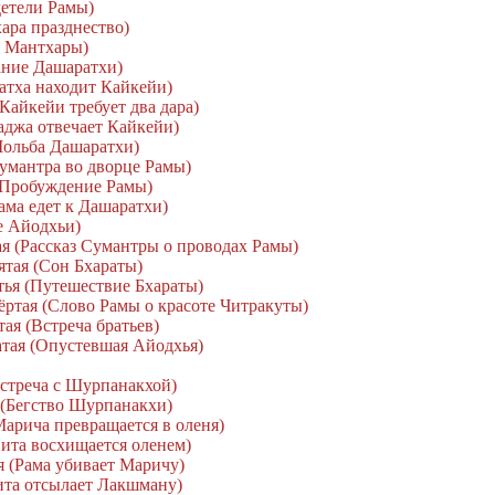
детели Рамы)
ара празднество)
и Мантхары)
ание Дашаратхи)
ратха находит Кайкейи)
Кайкейи требует два дара)
Раджа отвечает Кайкейи)
Мольба Дашаратхи)
Сумантра во дворце Рамы)
(Пробуждение Рамы)
ама едет к Дашаратхи)
е Айодхьи)
ая (Рассказ Сумантры о проводах Рамы)
ятая (Сон Бхараты)
етья (Путешествие Бхараты)
ёртая (Слово Рамы о красоте Читракуты)
тая (Встреча братьев)
атая (Опустевшая Айодхья)
Встреча с Шурпанакхой)
 (Бегство Шурпанакхи)
Марича превращается в оленя)
Сита восхищается оленем)
я (Рама убивает Маричу)
Сита отсылает Лакшману)