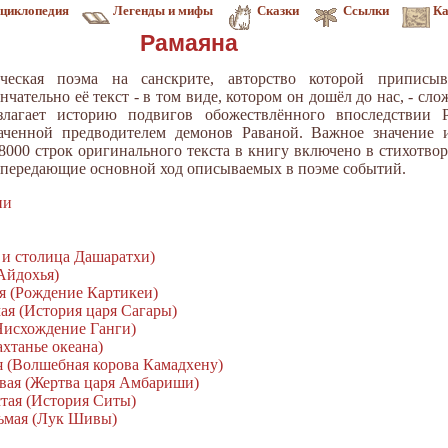
циклопедия
Легенды и мифы
Сказки
Ссылки
Ка
Рамаяна
ческая поэма на санскрите, авторство которой приписыв
ательно её текст - в том виде, котором он дошёл до нас, - сло
излагает историю подвигов обожествлённого впоследствии 
аченной предводителем демонов Раваной. Важное значение 
8000 строк оригинального текста в книгу включено в стихотво
, передающие основной ход описываемых в поэме событий.
ии
о и столица Дашаратхи)
 Айдохья)
ая (Рождение Картикеи)
мая (История царя Сагары)
(Нисхождение Ганги)
ахтанье океана)
ая (Волшебная корова Камадхену)
рвая (Жертва царя Амбариши)
стая (История Ситы)
дьмая (Лук Шивы)