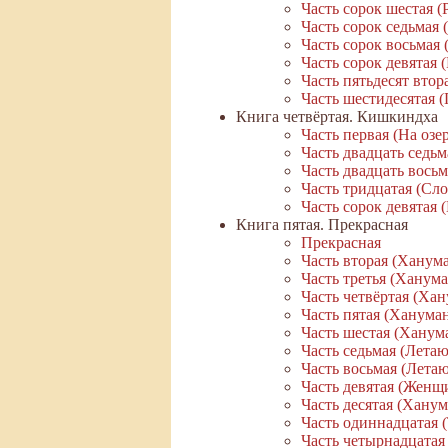
Часть сорок шестая (
Часть сорок седьмая 
Часть сорок восьмая
Часть сорок девятая 
Часть пятьдесят втор
Часть шестидесятая 
Книга четвёртая. Кишкиндха
Часть первая (На озе
Часть двадцать седь
Часть двадцать вось
Часть тридцатая (Сл
Часть сорок девятая
Книга пятая. Прекрасная
Прекрасная
Часть вторая (Ханум
Часть третья (Ханум
Часть четвёртая (Ха
Часть пятая (Ханума
Часть шестая (Ханум
Часть седьмая (Лета
Часть восьмая (Лета
Часть девятая (Женщ
Часть десятая (Хану
Часть одиннадцатая 
Часть четырнадцатая