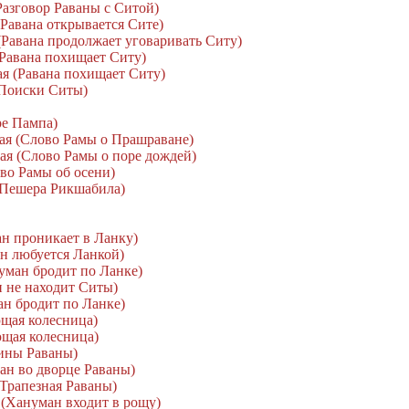
Разговор Раваны с Ситой)
(Равана открывается Сите)
 (Равана продолжает уговаривать Ситу)
(Равана похищает Ситу)
ая (Равана похищает Ситу)
(Поиски Ситы)
ре Пампа)
мая (Слово Рамы о Прашраване)
мая (Слово Рамы о поре дождей)
ово Рамы об осени)
 (Пешера Рикшабила)
ан проникает в Ланку)
ан любуется Ланкой)
нуман бродит по Ланке)
н не находит Ситы)
ан бродит по Ланке)
ющая колесница)
ющая колесница)
ины Раваны)
ман во дворце Раваны)
(Трапезная Раваны)
 (Хануман входит в рощу)