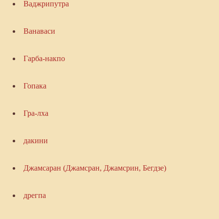
Ваджрипутра
Ванаваси
Гарба-накпо
Гопака
Гра-лха
дакини
Джамсаран (Джамсран, Джамсрин, Бегдзе)
дрегпа