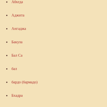
Абхеда
Аджита
Ангаджа
Бакула
Бал Са
бал
бардо (бармадо)
Бхадра