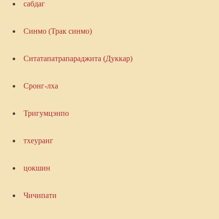
сабдаг
Синмо (Трак синмо)
Ситатапатрапараджита (Дуккар)
Сронг-лха
Тригумцэнпо
тхеуранг
цокшин
Чичипати