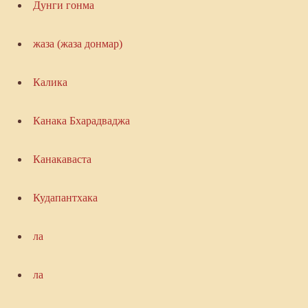
Дунги гонма
жаза (жаза донмар)
Калика
Канака Бхарадваджа
Канакаваста
Кудапантхака
ла
ла