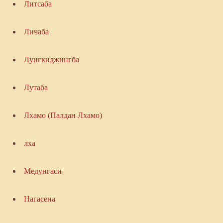
Литсаба
Личаба
Лунгкиджингба
Лутаба
Лхамо (Палдан Лхамо)
лха
Медунгаси
Нагасена