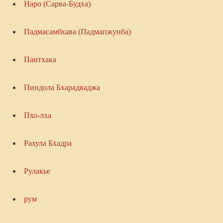
Наро (Сарва-Будха)
Падмасамбхава (Падмапжунба)
Пантхака
Пиндола Бхарадваджа
Пхо-лха
Рахула Бхадра
Рулакье
рум