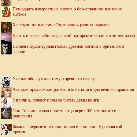
Пятнадцать невероятных фактов о божественном пантеоне
ацтеков
Хэллоуин по-нашему «Страшилки» разных народов
Десять интереснейших религий, которые исчезли сотни лет назад
Найдена скульптурная голова древней богини в британском
городе
Ученые обнаружили самую древнюю сказку
Авторам предложили разместить их книги для вечного хранения
9 причин, почему полезно читать детям книги
Сын Толкина издал повесть отца через 100 лет после ее
написания
Комикс впервые в истории попал в лонг-лист Букеровской
премии