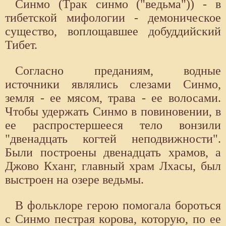
Синмо (Трак синмо ("ведьма")) - в
тибетской мифологии - демоническое
существо, воплощавшее добуддийский
Тибет.
Согласно преданиям, водные
источники являлись слезами Синмо,
земля - ее мясом, трава - ее волосами.
Чтобы удержать Синмо в повиновении, в
ее распростершееся тело вонзили
"двенадцать когтей неподвижности".
Были построены двенадцать храмов, а
Джово Кханг, главный храм Лхасы, был
выстроен на озере ведьмы.
В фольклоре герою помогала бороться
с Синмо пестрая корова, которую, по ее