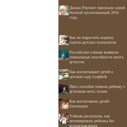
Джоан Роулинг признали самой
богатой писательницей 2016
года
Как не вырастить жадину:
советы детских психологов
Российские ученые выявили
уникальные способности мозга
аутистов
Как воспитывают детей в
детском саду Leapkids
Пять способов помочь ребенку с
аутизмом жить лучше
Как воспитывать детей-
близнецов
Учёные рассказали, как
мотивировать ребенка без
вознаграждения