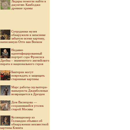
Лидары помогли найти в
джунглях Камбоджи
древние храмы
Cотрудники музея
обнаружили в запаснике
забытую всеми картину,
написанную Отто ван Вееном
Недавно
идентифицированный
портрет сэра Фрэнсиса
Дрейка – знаменитого английского
пирата и национального героя
Бактерии могут
повреждать и защищать
старинные картины
Марс работы скульптора-
маньериста Джамболоньи
возвращается в Дрезден
Дом Васнецова —
сохранившийся уголок
старой Москвы
Коллекционер из
Голландии объявил об
обнаружении неизвестной
картины Климта