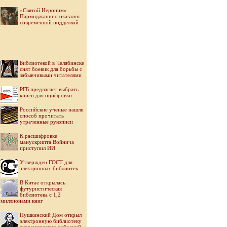
«Святой Иероним»
Пармиджанино оказался
современной подделкой
Библиотекой в Челябинске
снят боевик для борьбы с
забывчивыми читателями
РГБ предлагает выбрать
книги для оцифровки
Российские ученые нашли
способ прочитать
утраченные рукописи
К расшифровке
манускрипта Войнича
приступил ИИ
Утвержден ГОСТ для
электронных библиотек
В Китае открылась
футуристическая
библиотека с 1,2
миллионами книг
Пушкинский Дом открыл
электронную библиотеку