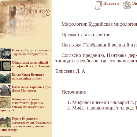
Новости
Эн
Мифология: Буддийская мифология
Предмет статьи: святой
Пантхака (“Избравший великий путь
Гозекский круг в Германии
- древняя обсерватория
Согласно преданию, Пантхака дер
тридцати трех богов, где его окружают
Обнаружен древнейший
артефакт Южной Америки
Елисеева Л. А.
Канал Карла Великого -
неудавшийся проект
Наскальные картины горы
Дэл в Монголии
Источники:
Женщина из семьи
Мифологический словарь/Гл. ре
египетского фараона
умерла от сердечного
Мифы народов мира/под ред. Ток
приступа
Гора в Индонезии
скрывала очень большую и
чрезвычайно древнюю
«пирамиду»