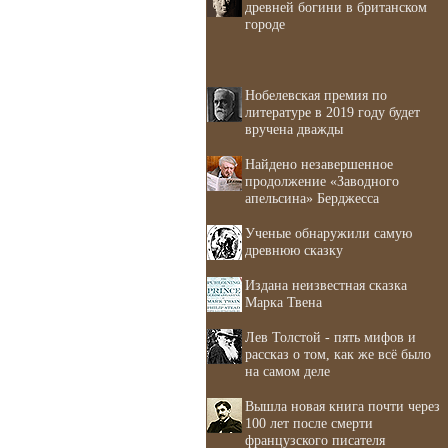
древней богини в британском
городе
Нобелевская премия по
литературе в 2019 году будет
вручена дважды
Найдено незавершенное
продолжение «Заводного
апельсина» Берджесса
Ученые обнаружили самую
древнюю сказку
Издана неизвестная сказка
Марка Твена
Лев Толстой - пять мифов и
рассказ о том, как же всё было
на самом деле
Вышла новая книга почти через
100 лет после смерти
французского писателя