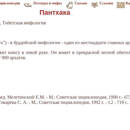
циклопедия
Легенды и мифы
Сказки
Ссылки
Ка
Пантхака
, Тибетская мифология
”) - в буддийской мифологии - один из шестнадцати главных ар
жит книгу в левой руке. Он живет в прекрасной лесной обите
 900 архатов.
д. Мелетинский Е.М. - М.: Советская энциклопедия, 1990 г.- 672
арева С. А. - М., Советская энциклопедия, 1992 г. - т.2 - 719 с.