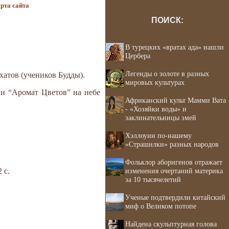
рта сайта
ПОИСК:
В турецких «вратах ада» нашли
Цербера
Легенды о золоте в разных
хатов (учеников Будды).
мировых культурах
ли “Аромат Цветов” на небе
Африканский культ Мамми Вата
- «Хозяйки воды» и
заклинательницы змей
Хэллоуин по-нашему
«Страшилки» разных народов
Фольклор аборигенов отражает
 с.
изменения очертаний материка
за 10 тысячелетий
Ученые подтвердили китайский
миф о Великом потопе
Найдена скульптурная голова