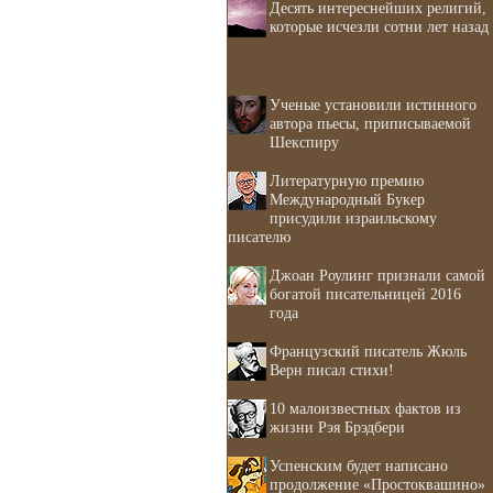
Десять интереснейших религий,
которые исчезли сотни лет назад
Ученые установили истинного
автора пьесы, приписываемой
Шекспиру
Литературную премию
Международный Букер
присудили израильскому
писателю
Джоан Роулинг признали самой
богатой писательницей 2016
года
Французский писатель Жюль
Верн писал стихи!
10 малоизвестных фактов из
жизни Рэя Брэдбери
Успенским будет написано
продолжение «Простоквашино»