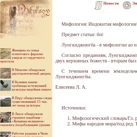
Новости
Эн
Мифология: Индокитая мифология/
Предмет статьи: бог
Лунгкиджингба - в мифологии ао на
Женщина из семьи
египетского фараона
Согласно преданиям, Лунгкиджингб
умерла от сердечного
двух верховных божеств - вторым был
приступа
В Мексике обнаружен
С течением времени земледельч
двухтысячелетний дворец
Лунгкиджингбы.
В Боливии нашли
гробницы исчезнувшей
Елисеева Л. А.
культуры индейцев пакахе
В Перу обнаружены следы
существовавшей 15 тыс.
лет назад культуры
Источники:
В Лаосе обнаружили
странное кладбище -
Мифологический словарь/Гл. ре
«Кувшины великанов»
Мифы народов мира/под ред. Ток
оказались погребальными урнами
Рабочие рудника в Чили