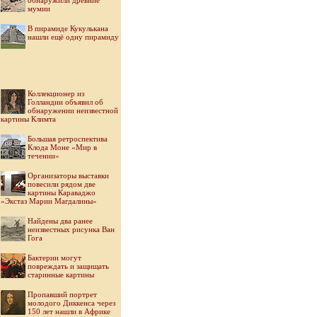
обнаружили древние
мумии
В пирамиде Кукулькана
нашли ещё одну пирамиду
Коллекционер из
Голландии объявил об
обнаружении неизвестной
картины Климта
Большая ретроспектива
Клода Моне «Мир в
течении»
Организаторы выставки
повесили рядом две
картины Караваджо
«Экстаз Марии Магдалины»
Найдены два ранее
неизвестных рисунка Ван
Гога
Бактерии могут
повреждать и защищать
старинные картины
Пропавший портрет
молодого Диккенса через
150 лет нашли в Африке