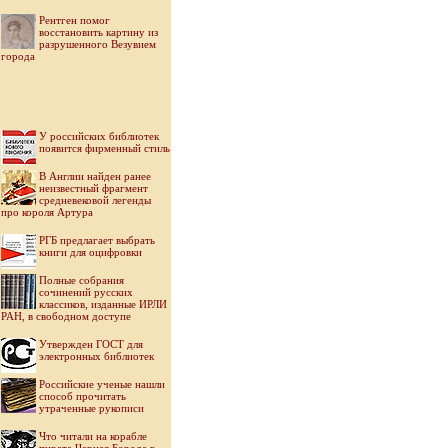
Рентген помог
восстановить картину из
разрушенного Везувием
города
У российских библиотек
появится фирменный стиль
В Англии найден ранее
неизвестный фрагмент
средневековой легенды
про короля Артура
РГБ предлагает выбрать
книги для оцифровки
Полные собрания
сочинений русских
классиков, изданные ИРЛИ
РАН, в свободном доступе
Утвержден ГОСТ для
электронных библиотек
Российские ученые нашли
способ прочитать
утраченные рукописи
Что читали на корабле