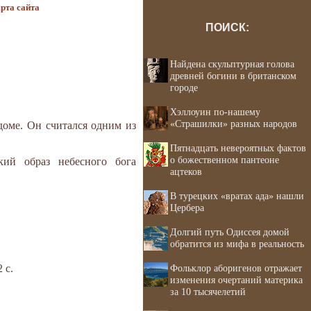
рта сайта
ПОИСК:
Найдена скульптурная голова
древней богини в британском
городе
Хэллоуин по-нашему
«Страшилки» разных народов
доме. Он считался одним из
Пятнадцать невероятных фактов
о божественном пантеоне
кий образ небесного бога
ацтеков
В турецких «вратах ада» нашли
Цербера
Долгий путь Одиссея домой
обратится из мифа в реальность
 с.
Фольклор аборигенов отражает
изменения очертаний материка
за 10 тысячелетий