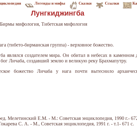
циклопедия
Легенды и мифы
Сказки
Ссылки
Ка
Лунгкиджингба
Бирмы мифология, Тибетская мифология
га (тибето-бирманская группа) - верховное божество.
а являлся создателем мира. Он обитал в небесах в каменном 
 бог Личаба, создавший землю и великую реку Брахмапутру.
еское божество Личаба у нага почти вытеснило архаичес
д. Мелетинский Е.М. - М.: Советская энциклопедия, 1990 г.- 672
арева С. А. - М., Советская энциклопедия, 1991 г. - т.1- 671 с.