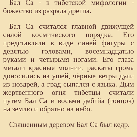
Бал Са - в тибетской мифологии -
божество из разряда дрегпа.
Бал Са считался главной движущей
силой космического порядка. Его
представляли в виде синей фигуры с
девятью головами, восемнадцатью
руками и четырьмя ногами. Его глаза
метали красные молнии, раскаты грома
доносились из ушей, чёрные ветры дули
из ноздрей, а град сыпался с языка. Дым
жертвенного огня тибетцы считали
путем Бал Са и восьми дебгйа (гонцов)
на землю и обратно на небо.
Священным деревом Бал Са был кедр.