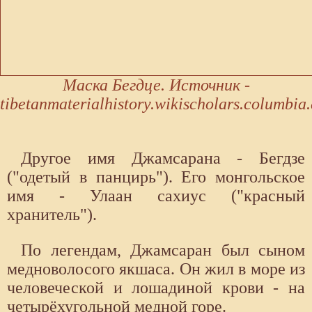
Маска Бегдце. Источник -
tibetanmaterialhistory.wikischolars.columbia
Другое имя Джамсарана - Бегдзе
("одетый в панцирь"). Его монгольское
имя - Улаан сахиус ("красный
хранитель").
По легендам, Джамсаран был сыном
медноволосого якшаса. Он жил в море из
человеческой и лошадиной крови - на
четырёхугольной медной горе.