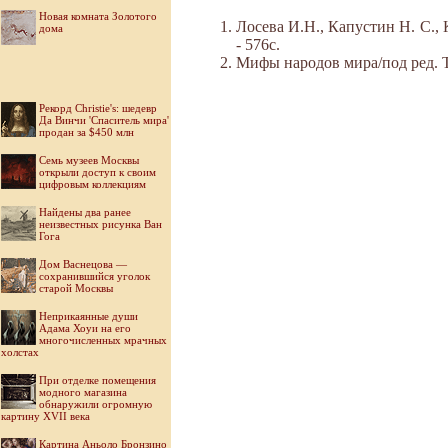
Новая комната Золотого
Лосева И.Н., Капустин Н. С., 
дома
- 576с.
Мифы народов мира/под ред. Ток
Рекорд Christie's: шедевр
Да Винчи 'Спаситель мира'
продан за $450 млн
Семь музеев Москвы
открыли доступ к своим
цифровым коллекциям
Найдены два ранее
неизвестных рисунка Ван
Гога
Дом Васнецова —
сохранившийся уголок
старой Москвы
Неприкаянные души
Адама Хоуи на его
многочисленных мрачных
холстах
При отделке помещения
модного магазина
обнаружили огромную
картину XVII века
Картина Аньоло Бронзино