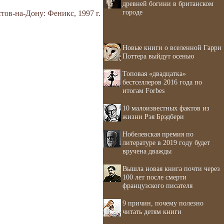
древней богини в британском
городе
тов-на-Дону: Феникс, 1997 г.
Новые книги о вселенной Гарри
Поттера выйдут осенью
Топовая «двадцатка»
бестселлеров 2016 года по
итогам Forbes
10 малоизвестных фактов из
жизни Рэя Брэдбери
Нобелевская премия по
литературе в 2019 году будет
вручена дважды
Вышла новая книга почти через
100 лет после смерти
французского писателя
9 причин, почему полезно
читать детям книги