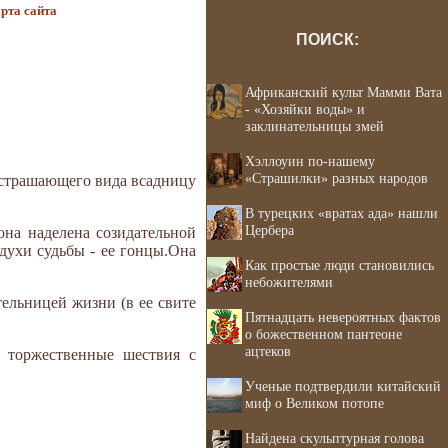
рта сайта
ПОИСК:
Африканский культ Мамми Вата
- «Хозяйки воды» и
заклинательницы змей
Хэллоуин по-нашему
«Страшилки» разных народов
устрашающего вида всадницу
В турецких «вратах ада» нашли
Цербера
она наделена созидательной
 духи судьбы - ее гонцы.Она
Как простые люди становились
небожителями
ельницей жизни (в ее свите
Пятнадцать невероятных фактов
о божественном пантеоне
ацтеков
т торжественные шествия с
Ученые подтвердили китайский
миф о Великом потопе
Найдена скульптурная голова