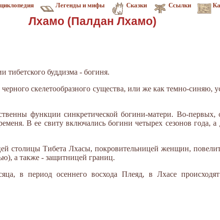
циклопедия
Легенды и мифы
Сказки
Ссылки
Ка
Лхамо (Палдан Лхамо)
и тибетского буддизма - богиня.
 черного скелетообразного существа, или же как темно-синяю, 
ственны функции синкретической богини-матери. Во-первых, 
ременя. В ее свиту включались богини четырех сезонов года, а
цей столицы Тибета Лхасы, покровительницей женщин, повелит
ю), а также - защитницей границ.
сяца, в период осеннего восхода Плеяд, в Лхасе происходя