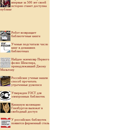
впервые за 500 лет своей
истории станет доступна
публике
Робот возвращает
библиотечные книги
Ученые подсчитали число
книг в домашних
библиотеках
Найден экземпляр Первого
фолио Шекспира,
принадлежавший Джону
Мильтону
Российские ученые нашли
способ прочитать
утраченные рукописи
Утвержден ГОСТ для
электронных библиотек
Книжную коллекцию
Гинзбургов выложат в
свободный доступ
У российских библиотек
появится фирменный стиль