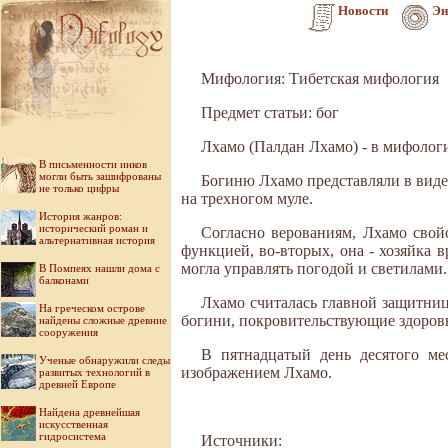
Новости
Эн
Мифология: Тибетская мифология
Предмет статьи: бог
Лхамо (Палдан Лхамо) - в мифологи
В письменности инков
могли быть зашифрованы
Богиню Лхамо представляли в виде
не только цифры
на трехногом муле.
История жанров:
исторический роман и
Согласно верованиям, Лхамо свой
альтернативная история
функцией, во-вторых, она - хозяйка в
могла управлять погодой и светилами.
В Помпеях нашли дома с
балконами
Лхамо считалась главной защитни
На греческом острове
богини, покровительствующие здоровь
найдены сложные древние
сооружения
В пятнадцатый день десятого ме
Ученые обнаружили следы
изображением Лхамо.
развитых технологий в
древней Европе
Найдена древнейшая
искусственная
гидросистема
Источники: