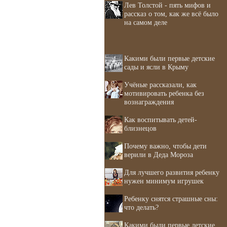
Лев Толстой - пять мифов и
рассказ о том, как же всё было
на самом деле
Какими были первые детские
сады и ясли в Крыму
Учёные рассказали, как
мотивировать ребенка без
вознаграждения
Как воспитывать детей-
близнецов
Почему важно, чтобы дети
верили в Деда Мороза
Для лучшего развития ребенку
нужен минимум игрушек
Ребенку снятся страшные сны:
что делать?
Какими были первые детские