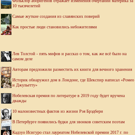
Фольклор аборигенов отражает изменения очертаний материка за
10 тысячелетий
Самые жуткие создания из славянских поверий
Как простые люди становились небожителями
Лев Толстой - пять мифов и рассказ о том, как же всё было на
самом деле
Авторам предложили разместить их книги для вечного хранения
Историк обнаружил дом в Лондоне, где Шекспир написал «Ромео
и Джульетту»
Нобелевская премия по литературе в 2019 году будет вручена
дважды
10 малоизвестных фактов из жизни Рэя Брэдбери
В Петербурге появились будки для звонков советским поэтам
Кадзуо Исигуро стал лауреатом Нобелевской премии 2017 г. по