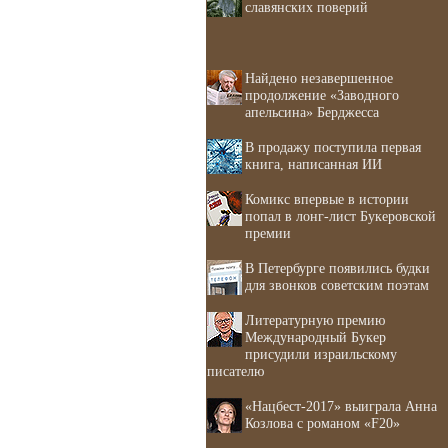
славянских поверий
Найдено незавершенное
продолжение «Заводного
апельсина» Берджесса
В продажу поступила первая
книга, написанная ИИ
Комикс впервые в истории
попал в лонг-лист Букеровской
премии
В Петербурге появились будки
для звонков советским поэтам
Литературную премию
Международный Букер
присудили израильскому
писателю
«Нацбест-2017» выиграла Анна
Козлова с романом «F20»