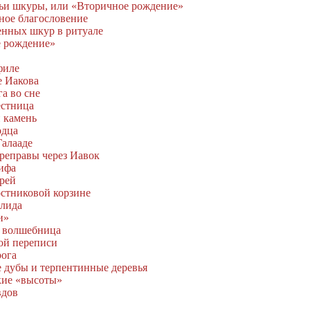
козьи шкуры, или «Вторичное рождение»
ное благословение
енных шкур в ритуале
 рождение»
филе
 Иакова
а во сне
естница
 камень
одца
Галааде
ереправы через Иавок
сифа
арей
остниковой корзине
алида
и»
я волшебница
ной переписи
рога
 дубы и терпентинные деревья
ские «высоты»
вдов