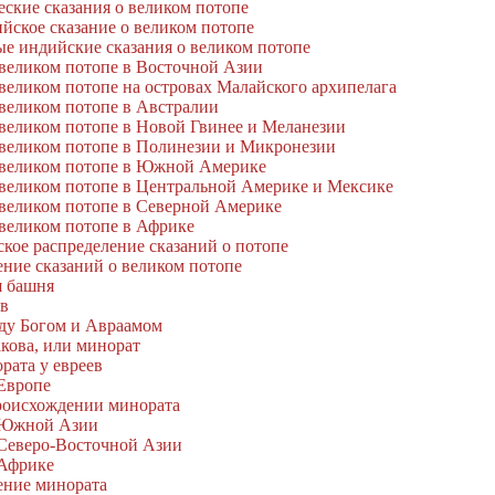
еские сказания о великом потопе
йское сказание о великом потопе
е индийские сказания о великом потопе
 великом потопе в Восточной Азии
 великом потопе на островах Малайского архипелага
 великом потопе в Австралии
 великом потопе в Новой Гвинее и Меланезии
 великом потопе в Полинезии и Микронезии
 великом потопе в Южной Америке
 великом потопе в Центральной Америке и Мексике
 великом потопе в Северной Америке
 великом потопе в Африке
ское распределение сказаний о потопе
ние сказаний о великом потопе
я башня
ов
жду Богом и Авраамом
акова, или минорат
рата у евреев
Европе
роисхождении минората
 Южной Азии
Северо-Восточной Азии
Африке
ние минората