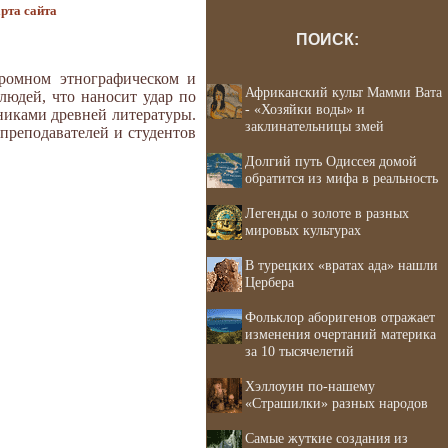
рта сайта
ПОИСК:
громном этнографическом и
Африканский культ Мамми Вата
людей, что наносит удар по
- «Хозяйки воды» и
никами древней литературы.
заклинательницы змей
 преподавателей и студентов
Долгий путь Одиссея домой
обратится из мифа в реальность
Легенды о золоте в разных
мировых культурах
В турецких «вратах ада» нашли
Цербера
Фольклор аборигенов отражает
изменения очертаний материка
за 10 тысячелетий
Хэллоуин по-нашему
«Страшилки» разных народов
Самые жуткие создания из