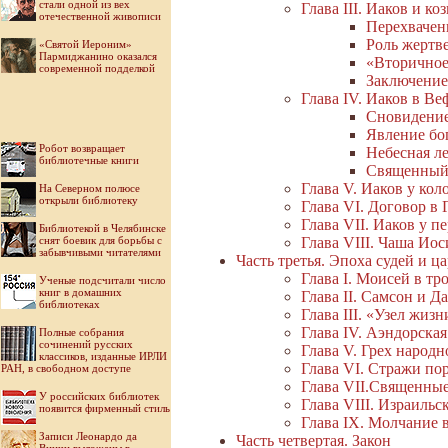
стали одной из вех
Глава III. Иаков и 
отечественной живописи
Перехвачен
Роль жертв
«Святой Иероним»
Пармиджанино оказался
«Вторичное
современной подделкой
Заключение
Глава IV. Иаков в Ве
Сновидение
Явление бог
Робот возвращает
Небесная л
библиотечные книги
Священный
Глава V. Иаков у кол
На Северном полюсе
открыли библиотеку
Глава VI. Договор в 
Глава VII. Иаков у п
Библиотекой в Челябинске
снят боевик для борьбы с
Глава VIII. Чаша Ио
забывчивыми читателями
Часть третья. Эпоха судей и ц
Глава I. Моисей в тр
Ученые подсчитали число
книг в домашних
Глава II. Самсон и Д
библиотеках
Глава III. «Узел жизн
Глава IV. Аэндорска
Полные собрания
сочинений русских
Глава V. Грех народ
классиков, изданные ИРЛИ
Глава VI. Стражи по
РАН, в свободном доступе
Глава VII.Священные
У российских библиотек
Глава VIII. Израиль
появится фирменный стиль
Глава IX. Молчание 
Записи Леонардо да
Часть четвертая. Закон