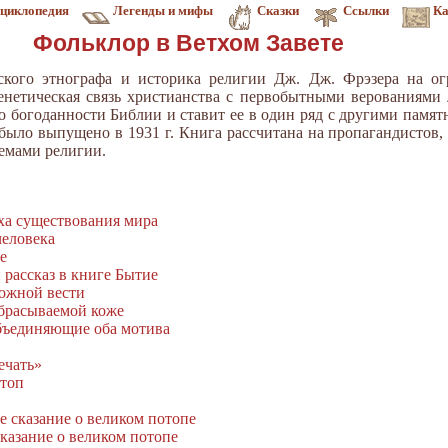
циклопедия
Легенды и мифы
Сказки
Ссылки
Ка
Фольклор в Ветхом Завете
йского этнографа и историка религии Дж. Дж. Фрэзера на о
енетическая связь христианства с первобытными верованиями 
 богоданности Библии и ставит ее в один ряд с другими памят
было выпущено в 1931 г. Книга рассчитана на пропагандистов,
лемами религии.
ха существования мира
человека
е
 рассказ в книге Бытие
ложной вести
сбрасываемой коже
бъединяющие оба мотива
ечать»
отоп
е сказание о великом потопе
казание о великом потопе