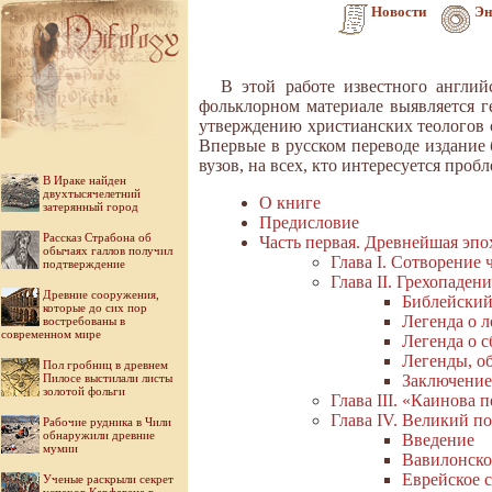
Новости
Эн
В этой работе известного англи
фольклорном материале выявляется г
утверждению христианских теологов о
Впервые в русском переводе издание 
вузов, на всех, кто интересуется проб
В Ираке найден
двухтысячелетний
О книге
затерянный город
Предисловие
Рассказ Страбона об
Часть первая. Древнейшая эпо
обычаях галлов получил
Глава I. Сотворение 
подтверждение
Глава II. Грехопадени
Древние сооружения,
Библейский
которые до сих пор
Легенда о 
востребованы в
современном мире
Легенда о 
Легенды, о
Пол гробниц в древнем
Пилосе выстилали листы
Заключение
золотой фольги
Глава III. «Каинова п
Глава IV. Великий п
Рабочие рудника в Чили
обнаружили древние
Введение
мумии
Вавилонско
Еврейское с
Ученые раскрыли секрет