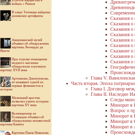
успехов Карфагена в
Древнегреч
войнах с Римом
Древнеинди
В озере Титикака найдены
Современны
доинкские артефакты
Сказания о
Сказания о
Сказания о
Сказания о
Сказания о
Американский музей
объявил об обнаружении
Сказания о
картины Леонардо да
Сказание о
Винчи
Сказания о
При отделке помещения
Сказания о
модного магазина
обнаружили огромную
Географиче
картину XVII века
Происхожде
Глава V. Вавилонска
Артемизии Джентилески,
её называют одной из
Часть вторая. Эпоха патриарх
первых феминисток в
Глава I. Договор ме
истории
Глава II. Наследие И
Маленький крестик
Следы мино
позволил узнать историю
Минорат в 
картины XV века
Вопрос о п
Коллекционер из
Минорат в
Голландии объявил об
обнаружении неизвестной
Минорат в 
картины Климта
Минорат в 
Происхожде
Картины Павла Никонова