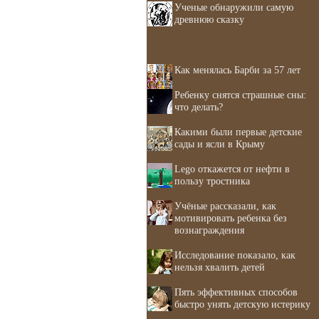
Ученые обнаружили самую
древнюю сказку
Как менялась Барби за 57 лет
Ребенку снятся страшные сны:
что делать?
Какими были первые детские
сады и ясли в Крыму
Lego откажется от нефти в
пользу тростника
Учёные рассказали, как
мотивировать ребенка без
вознаграждения
Исследование показало, как
нельзя хвалить детей
Пять эффективных способов
быстро унять детскую истерику