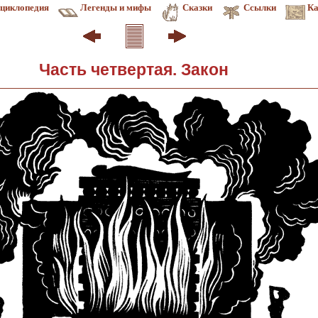
циклопедия
Легенды и мифы
Сказки
Ссылки
Ка
Часть четвертая. Закон