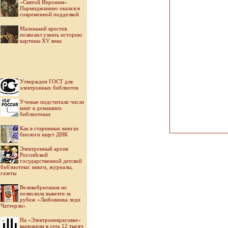
«Святой Иероним»
Пармиджанино оказался
современной подделкой
Маленький крестик
позволил узнать историю
картины XV века
Утвержден ГОСТ для
электронных библиотек
Ученые подсчитали число
книг в домашних
библиотеках
Как в старинных книгах
биологи ищут ДНК
Электронный архив
Российской
государственной детской
библиотеки: книги, журналы,
газеты
Великобритания не
позволила вывезти за
рубеж «Любовника леди
Чаттерли»
На «Электронекрасовке»
выложили в сеть 12 тысяч