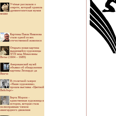
Учёные рассказали о
секрете, который хранила
древнеегипетская мумия
кошки
Картины Павла Никонова
стали одной из вех
отечественной живописи
Открыта новая картина
выдающейся художницы
XVII века Микаэлины
Вотье (1604 – 1689)
Американский музей
объявил об обнаружении
картины Леонардо да
Винчи
В столичной галерее
«Наши художники»
прошла выставка «Цветной
Вейсберг»
Берта Моризо -
единственная художница в
истории, которая стала
полноправным членом
авангардного движения