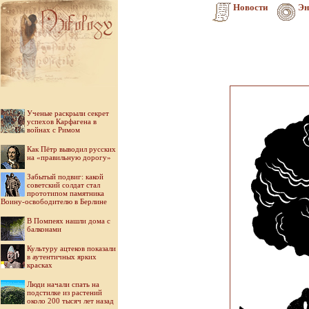
Новости
Эн
Ученые раскрыли секрет
успехов Карфагена в
войнах с Римом
Как Пётр выводил русских
на «правильную дорогу»
Забытый подвиг: какой
советский солдат стал
прототипом памятника
Воину-освободителю в Берлине
В Помпеях нашли дома с
балконами
Культуру ацтеков показали
в аутентичных ярких
красках
Люди начали спать на
подстилке из растений
около 200 тысяч лет назад