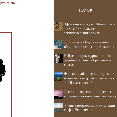
рта сайта
ПОИСК:
Африканский культ Мамми Вата
- «Хозяйки воды» и
заклинательницы змей
Долгий путь Одиссея домой
обратится из мифа в реальность
Найдена скульптурная голова
древней богини в британском
городе
Фольклор аборигенов отражает
изменения очертаний материка
за 10 тысячелетий
Десять интереснейших религий,
которые исчезли сотни лет назад
Ученые подтвердили китайский
миф о Великом потопе