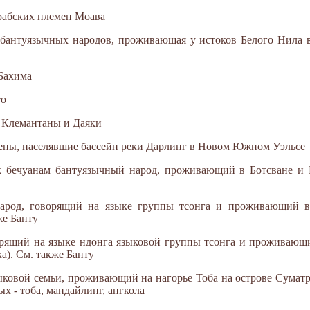
арабских племен Моава
а бантуязычных народов, проживающая у истоков Белого Нила 
 Бахима
то
. Клемантаны и Даяки
гены, населявшие бассейн реки Дарлинг в Новом Южном Уэльсе
 к бечуанам бантуязычный народ, проживающий в Ботсване 
 народ, говорящий на языке группы тсонга и проживающий
же Банту
орящий на языке ндонга языковой группы тсонга и проживающ
). См. также Банту
ыковой семьи, проживающий на нагорье Тоба на острове Суматра
х - тоба, мандайлинг, ангкола