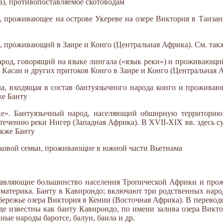
а), противопоставляемое скотоводам
е, проживающее на острове Укереве на озере Виктория в Танзан
д, проживающий в Заире и Конго (Центральная Африка). См. так
арод, говорящий на языке лингала («язык реки») и проживающи
, Касаи и других притоков Конго в Заире и Конго (Центральная 
ла, входящая в состав бантуязычного народа конго и проживаю
же Банту
нке». Бантуязычный народ, населяющий обширную территорию
течению реки Нигер (Западная Африка). В XVII-XIX вв. здесь с
акже Банту
ыковой семьи, проживающие в южной части Вьетнама
ставляющие большинство населения Тропической Африки и про
атерика. Банту в Кавирондо; включают три родственных народа
ережье озера Виктория в Кении (Восточная Африка). В переводе
е известны как банту Кавирондо, по имени залива озера Викто
ные народы баротсе, балуи, баила и др.