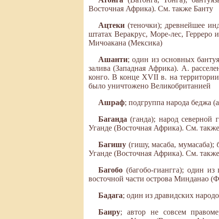
Восточная Африка). См. также Банту
Ацтеки
(теночки); древнейшее ин
штатах Веракрус, Море-лес, Герреро 
Мичоакана (Мексика)
Ашанти
; один из основных банту
залива (Западная Африка). А. расселе
конго. В конце XVII в. на территори
было уничтожено Великобританией
Ашраф
; подгруппа народа беджа 
Баганда
(ганда); народ северной
Уганде (Восточная Африка). См. такж
Багишу
(гишу, масаба, мумасаба)
Уганде (Восточная Африка). См. такж
Багобо
(багобо-гиангга); один и
восточной части острова Минданао 
Бадага
; один из дравидских наро
Баиру
; автор не совсем правоме