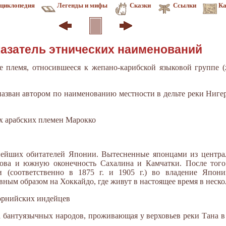
циклопедия
Легенды и мифы
Сказки
Ссылки
Ка
казатель этнических наименований
е племя, относившееся к жепано-карибской языковой группе 
назван автором по наименованию местности в дельте реки Ниге
ых арабских племен Марокко
внейших обитателей Японии. Вытесненные японцами из центра
рова и южную оконечность Сахалина и Камчатки. После того
(соответственно в 1875 г. и 1905 г.) во владение Япони
вным образом на Хоккайдо, где живут в настоящее время в неск
форнийских индейцев
па бантуязычных народов, проживающая у верховьев реки Тана в