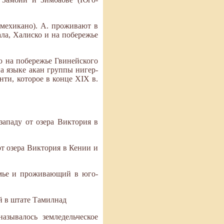
 мехикано). А. проживают в
ала, Халиско и на побережье
ю на побережье Гвинейского
на языке акан группы нигер-
ти, которое в конце XIX в.
западу от озера Виктория в
т озера Виктория в Кении и
семье и проживающий в юго-
й в штате Тамилнад
азывалось земледельческое