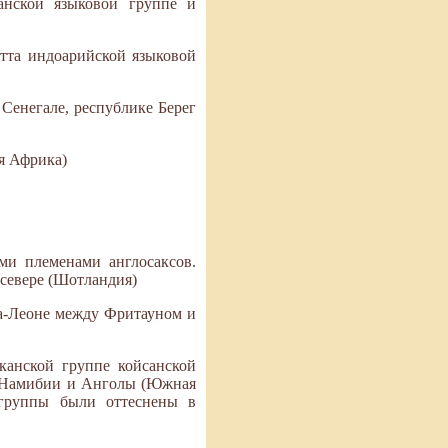
анской языковой группе и
атта индоарийской языковой
Сенегале, республике Берег
я Африка)
ими племенами англосаксов.
 севере (Шотландия)
ра-Леоне между Фритауном и
канской группе койсанской
ы Намибии и Анголы (Южная
 группы были оттеснены в