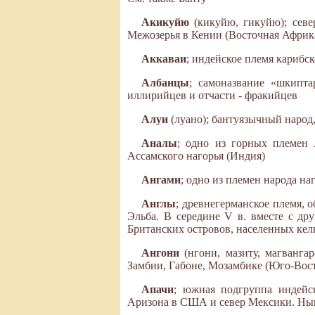
Акикуйю
(кикуйю, гикуйю); сев
Межозерья в Кении (Восточная Африка
Аккаваи
; индейское племя кариб
Албанцы
; самоназвание «шкипта
иллирийцев и отчасти - фракийцев
Алуи
(луано); бантуязычный наро
Аналы
; одно из горных племен 
Ассамского нагорья (Индия)
Ангами
; одно из племен народа на
Англы
; древнегерманское племя, о
Эльба. В середине V в. вместе с др
Британских островов, населенных кел
Ангони
(нгони, мазиту, магванг
Замбии, Габоне, Мозамбике (Юго-Вос
Апачи
; южная подгруппа индейск
Аризона в США и север Мексики. Ны