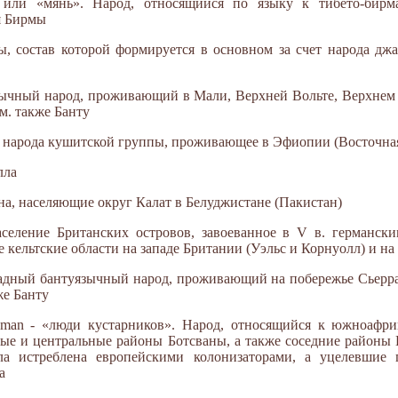
 или «мянь». Народ, относящийся по языку к тибето-бирм
я Бирмы
ы, состав которой формируется в основном за счет народа дж
язычный народ, проживающий в Мали, Верхней Вольте, Верхнем 
м. также Банту
у - народа кушитской группы, проживающее в Эфиопии (Восточна
лла
на, населяющие округ Калат в Белуджистане (Пакистан)
аселение Британских островов, завоеванное в V в. германск
 кельтские области на западе Британии (Уэльс и Корнуолл) и на
ападный бантуязычный народ, проживающий на побережье Сьер
же Банту
esman - «люди кустарников». Народ, относящийся к южноафри
ные и центральные районы Ботсваны, а также соседние район
ыла истреблена европейскими колонизаторами, а уцелевшие
а