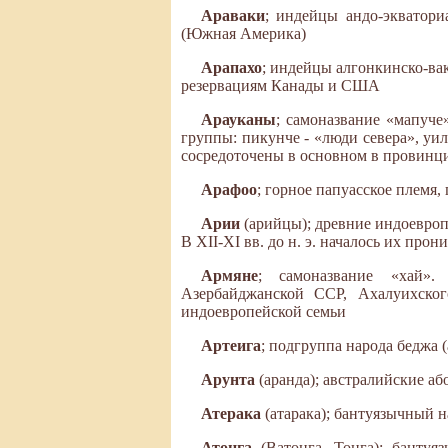
Араваки
; индейцы андо-экватори
(Южная Америка)
Арапахо
; индейцы алгонкинско-вак
резервациям Канады и США
Арауканы
; самоназвание «мапуче
группы: пикунче - «люди севера», уи
сосредоточены в основном в провинц
Арафоо
; горное папуасское племя
Арии
(арийцы); древние индоевро
В XII-XI вв. до н. э. началось их пр
Армяне
; самоназвание «хай».
Азербайджанской ССР, Ахалуихско
индоевропейской семьи
Артеига
; подгруппа народа беджа
Арунта
(аранда); австралийские а
Атерака
(атарака); бантуязычный 
Атонга
(Ватонга, Тонга); банту