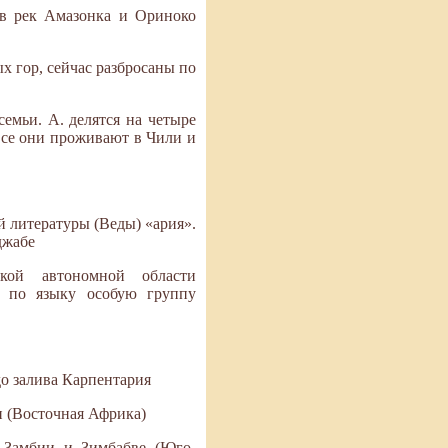
ов рек Амазонка и Ориноко
х гор, сейчас разбросаны по
семьи. А. делятся на четыре
 Все они проживают в Чили и
 литературы (Веды) «ария».
джабе
ской автономной области
т по языку особую группу
до залива Карпентария
и (Восточная Африка)
в Замбии и Зимбабве (Юго-