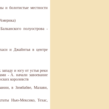
ны и болотистые местности
 Америка)
Балканского полуострова -
Кхаси и Джайнтья в центре
 западу и югу от устья реки
ами - А. начали завоевание
нских королевств
ании, в Зимбабве, Малави,
штаты Нью-Мексико, Техас,