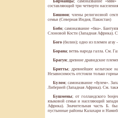
Бирманцы
; самоназвание «мям»
составляющий три четверти населени
Бишнои
; члены религиозной сект
семьи (Северная Индия, Пакистан)
Бобо
; самоназвание «бва». Банту
Слоновой Кости (Западная Африка). С
Бого
(билин); одно из племен ага
Борана
; ветвь народа галла. См. Га
Брагуи
; древние дравидские племе
Бритты
; древнейшее кельтское н
Независимость отстояли только горные
Булом
; самоназвание «булем». З
Либерией (Западная Африка). См. так
Бушмены
; от голландского bosj
языковой семьи и населяющий запад
Африка). Значительная часть Б. б
пустынные районы Калахари и Намиб