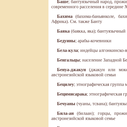
Баше
; бантуязычный народ, прожи
современного расселения в середине 
Бахима
(бахима-баньянколе, ба
Африка). См. также Банту
Баяка
(баякка, яка); бантуязычны
Бедуины
; арабы-кочевники
Бела-кула
; индейцы алгонкинско-
Бенгальцы
; население Западной Б
Бенуа-джакун
(джакун или моке
австронезийской языковой семьи
Бецилеу
; этнографическая группа 
Бецимисарака
; этнографическая г
Бечуаны
(чуаны, тсвана); бантуяз
Била-ан
(билаан); горцы, прож
австронезийской языковой семье