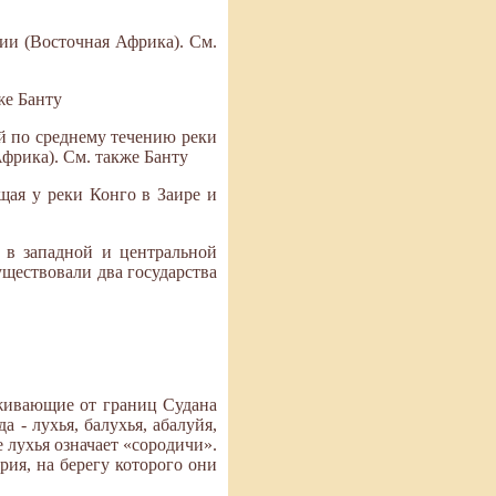
ии (Восточная Африка). См.
же Банту
й по среднему течению реки
Африка). См. также Банту
щая у реки Конго в Заире и
 в западной и центральной
уществовали два государства
живающие от границ Судана
 - лухья, балухья, абалуйя,
 лухья означает «сородичи».
рия, на берегу которого они