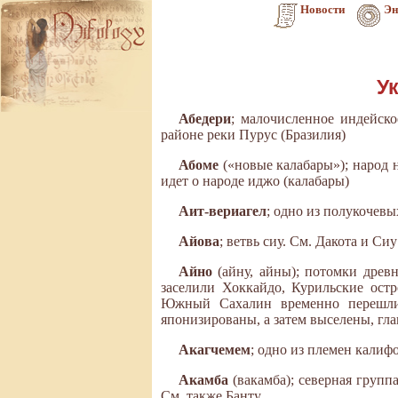
Новости
Эн
У
Абедери
; малочисленное индейско
районе реки Пурус (Бразилия)
Абоме
(«новые калабары»); народ 
идет о народе иджо (калабары)
Аит-вериагел
; одно из полукочев
Айова
; ветвь сиу. См. Дакота и Сиу
Айно
(айну, айны); потомки дре
заселили Хоккайдо, Курильские ост
Южный Сахалин временно перешли 
японизированы, а затем выселены, гла
Акагчемем
; одно из племен кали
Акамба
(вакамба); северная груп
См. также Банту