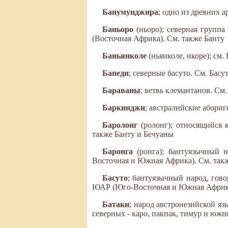
Банумунджира
; одно из древних 
Баньоро
(ньоро); северная групп
(Восточная Африка). См. также Банту
Баньянколе
(ньянколе, нкоре); см.
Бапеди
; северные басуто. См. Басу
Бараваны
; ветвь клемантанов. См
Баркинджи
; австралийские абори
Баролонг
(ролонг); относящийся
также Банту и Бечуаны
Баронга
(ронга); бантуязычный
Восточная и Южная Африка). См. так
Басуто
; бантуязычный народ, гов
ЮАР (Юго-Восточная и Южная Африка
Батаки
; народ австронезийской яз
северных - каро, пакпак, тимур и южны