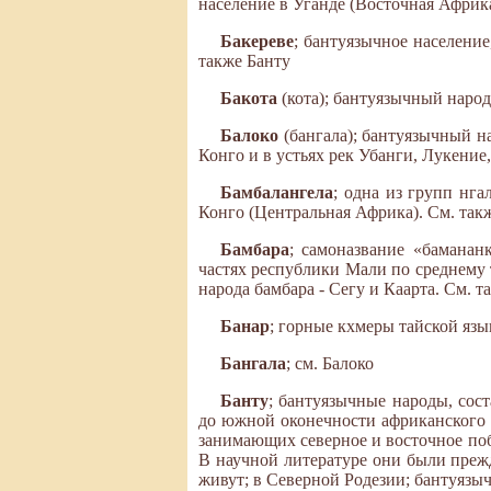
население в Уганде (Восточная Африк
Бакереве
; бантуязычное населени
также Банту
Бакота
(кота); бантуязычный наро
Балоко
(бангала); бантуязычный н
Конго и в устьях рек Убанги, Лукение
Бамбалангела
; одна из групп нга
Конго (Центральная Африка). См. так
Бамбара
; самоназвание «бамана
частях республики Мали по среднему 
народа бамбара - Сегу и Каарта. См. т
Банар
; горные кхмеры тайской яз
Бангала
; см. Балоко
Банту
; бантуязычные народы, со
до южной оконечности африканского м
занимающих северное и восточное поб
В научной литературе они были прежд
живут; в Северной Родезии; бантуязыч