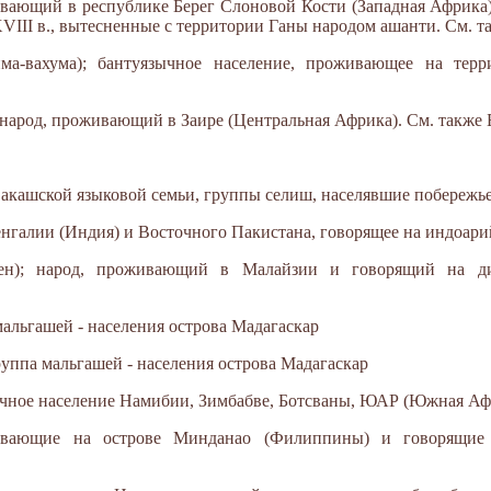
вающий в республике Берег Слоновой Кости (Западная Африка).
XVIII в., вытесненные с территории Ганы народом ашанти. См. 
хима-вахума); бантуязычное население, проживающее на тер
й народ, проживающий в Заире (Центральная Африка). См. также 
вакашской языковой семьи, группы селиш, населявшие побережь
енгалии (Индия) и Восточного Пакистана, говорящее на индоари
н); народ, проживающий в Малайзии и говорящий на диа
мальгашей - населения острова Мадагаскар
руппа мальгашей - населения острова Мадагаскар
ычное население Намибии, Зимбабве, Ботсваны, ЮАР (Южная Афр
ивающие на острове Минданао (Филиппины) и говорящие 