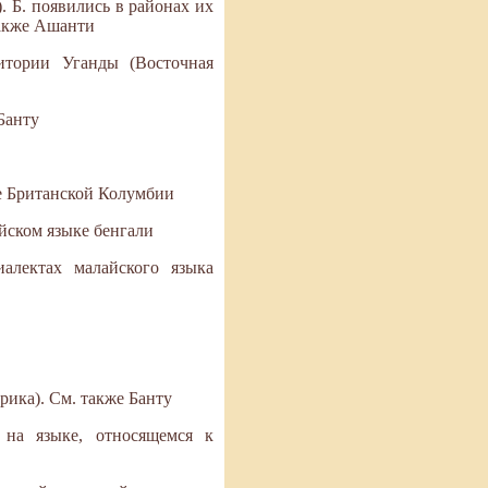
 Б. появились в районах их
также Ашанти
ритории Уганды (Восточная
Банту
е Британской Колумбии
йском языке бенгали
лектах малайского языка
ика). См. также Банту
на языке, относящемся к