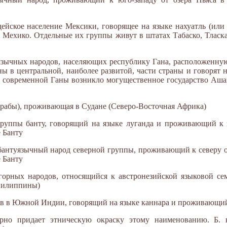
дейское население Мексики, говорящее на языке нахуатль (или
и Мехико. Отдельные их группы живут в штатах Табаско, Тласк
язычных народов, населяющих республику Гана, расположенну
ны в центральной, наиболее развитой, части страны и говорят 
и современной Ганы возникло могущественное государство Ашан
(арабы), проживающая в Судане (Северо-Восточная Африка)
 группы банту, говорящий на языке луганда и проживающий к 
е Банту
; бантуязычный народ северной группы, проживающий к северу о
е Банту
з горных народов, относящийся к австронезийской языковой 
(Филиппины)
дов в Южной Индии, говорящий на языке каннара и проживающи
рно придает этническую окраску этому наименованию. Б. н