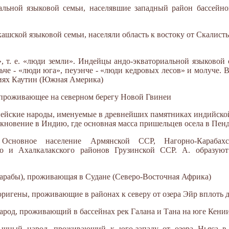
альной языковой семьи, населявшие западный район бассейн
ашской языковой семьи, населяли область к востоку от Скалисты
», т. е. «люди земли». Индейцы андо-экваториальной языковой 
льче - «люди юга», пеуэнче - «люди кедровых лесов» и молуче.
иях Каутин (Южная Америка)
, проживающее на северном берегу Новой Гвинеи
пейские народы, именуемые в древнейших памятниках индийской
оникновение в Индию, где основная масса пришельцев осела в Пен
 Основное население Армянской ССР, Нагорно-Карабах
го и Ахалкалакского районов Грузинской ССР. А. образую
 (арабы), проживающая в Судане (Северо-Восточная Африка)
боригены, проживающие в районах к северу от озера Эйр вплоть 
народ, проживающий в бассейнах рек Галана и Тана на юге Кени
язычный народ, проживающий к юго-западу от озера Ньяса 