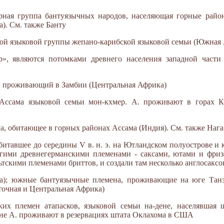
ерная группа бантуязычных народов, населяющая горные райо
). См. также Банту
ской языковой группы жепано-карибской языковой семьи (Южная
р», являются потомками древнего населения западной части 
д, проживающий в Замбии (Центральная Африка)
Ассама языковой семьи мон-кхмер. А. проживают в горах 
га, обитающее в горных районах Ассама (Индия). См. также Нага
битавшее до середины V в. н. э. на Ютландском полуострове и к
угими древнегерманскими племенами - саксами, ютами и фриз
ьтскими племенами бриттов, и создали там несколько англосаксо
ара); южные бантуязычные племена, проживающие на юге Танз
точная и Центральная Африка)
их племен атапасков, языковой семьи на-дене, населявшая 
не А. проживают в резервациях штата Оклахома в США