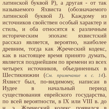
латинской буквой P), а другая - от так
называемого Яхвиста (обозначаемого
латинской буквой J). Каждому из
источников свойствен особый характер и
стиль, и оба относятся к различным
историческим эпохам: яхвистский
рассказ является, вероятно, наиболее
древним, тогда как Жреческий кодекс,
как в настоящее время принято думать,
является позднейшим по времени из всех
четырех источников, объединенных в
Шестикнижии (
).
См. примечание к с. 14
Яхвист был, по-видимому, написан в
Иудее в начальный период
существования еврейского государства,
по всей вероятности, в IX или VIII в. до
н. э. Жреческий кодекс появился в