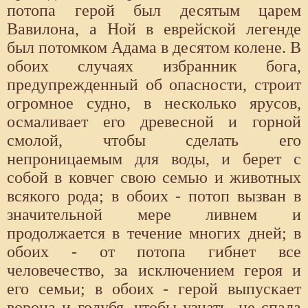
потопа герой был десятым царем
Вавилона, а Ной в еврейской легенде
был потомком Адама в десятом колене. В
обоих случаях избранник бога,
предупрежденный об опасности, строит
огромное судно, в несколько ярусов,
осмаливает его древесной и горной
смолой, чтобы сделать его
непроницаемым для воды, и берет с
собой в ковчег свою семью и животных
всякого рода; в обоих - потоп вызван в
значительной мере ливнем и
продолжается в течение многих дней; в
обоих - от потопа гибнет все
человечество, за исключением героя и
его семьи; в обоих - герой выпускает
ворона и голубя, чтобы узнать, не спала