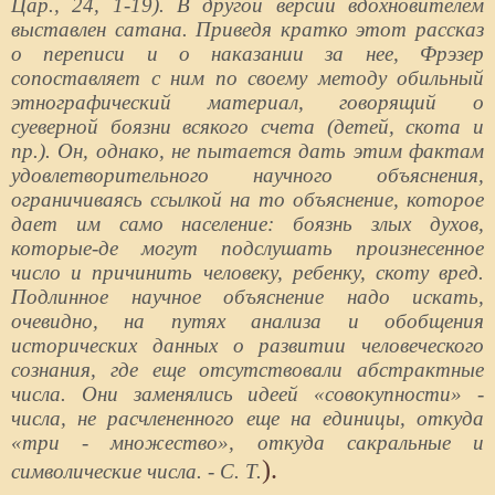
Цар., 24, 1-19). В другой версии вдохновителем
выставлен сатана. Приведя кратко этот рассказ
о переписи и о наказании за нее, Фрэзер
сопоставляет с ним по своему методу обильный
этнографический материал, говорящий о
суеверной боязни всякого счета (детей, скота и
пр.). Он, однако, не пытается дать этим фактам
удовлетворительного научного объяснения,
ограничиваясь ссылкой на то объяснение, которое
дает им само население: боязнь злых духов,
которые-де могут подслушать произнесенное
число и причинить человеку, ребенку, скоту вред.
Подлинное научное объяснение надо искать,
очевидно, на путях анализа и обобщения
исторических данных о развитии человеческого
сознания, где еще отсутствовали абстрактные
числа. Они заменялись идеей «совокупности» -
числа, не расчлененного еще на единицы, откуда
«три - множество», откуда сакральные и
).
символические числа. - С. Т.