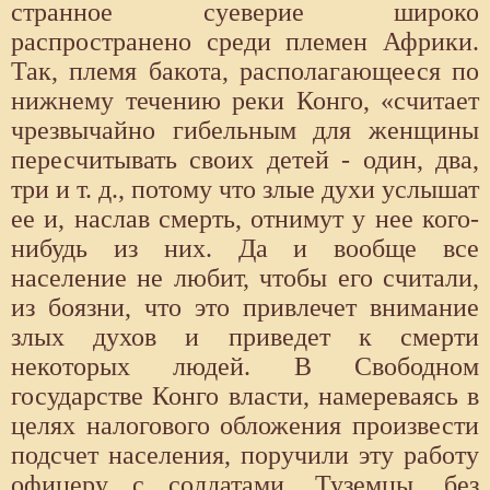
странное суеверие широко
распространено среди племен Африки.
Так, племя бакота, располагающееся по
нижнему течению реки Конго, «считает
чрезвычайно гибельным для женщины
пересчитывать своих детей - один, два,
три и т. д., потому что злые духи услышат
ее и, наслав смерть, отнимут у нее кого-
нибудь из них. Да и вообще все
население не любит, чтобы его считали,
из боязни, что это привлечет внимание
злых духов и приведет к смерти
некоторых людей. В Свободном
государстве Конго власти, намереваясь в
целях налогового обложения произвести
подсчет населения, поручили эту работу
офицеру с солдатами. Туземцы, без