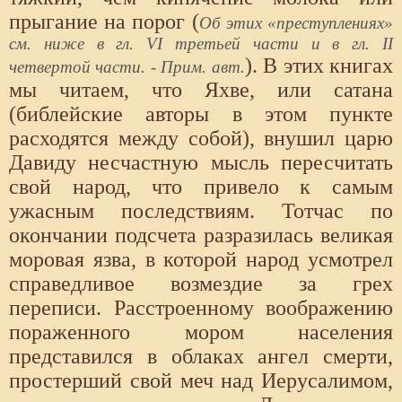
прыгание на порог (
Об этих «преступлениях»
см. ниже в гл. VI третьей части и в гл. II
). В этих книгах
четвертой части. - Прим. авт.
мы читаем, что Яхве, или сатана
(библейские авторы в этом пункте
расходятся между собой), внушил царю
Давиду несчастную мысль пересчитать
свой народ, что привело к самым
ужасным последствиям. Тотчас по
окончании подсчета разразилась великая
моровая язва, в которой народ усмотрел
справедливое возмездие за грех
переписи. Расстроенному воображению
пораженного мором населения
представился в облаках ангел смерти,
простерший свой меч над Иерусалимом,