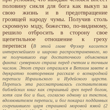
половину сикля для бога как выкуп за
свою жизнь и в предотвращение
грозящей народу чумы. Получив столь
скромную мзду, божество, по-видимому,
решило отбросить в сторону свое
щепетильное отношение к греху
переписи (
В этой главе Фрэзер касается
интереснейшего и широко распространенного, но
не получившего еще достаточного объяснения
факта: суеверного страха перед счетом и точным
числом. Этот страх отразился в Ветхом завете в
двукратно повторенном рассказе о всенародной
переписи Израильского и Иудейского царств.
Перепись эта рассматривалась составителями
библейских книг как страшный грех перед богом,
хотя сам бог и был, согласно одному из текстов,
вдохновителем переписи, и бог покарал подданных
согрешившего царя страшной моровой язвой (2