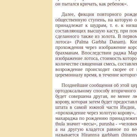
он пытался кричать, как ребенок».
Далее, фикция повторного рожд
общественную ступень, на которую 
принадлежат к шудрам, т. е. к низ
составляющих высшую касту, при пом
сделанного также из золота. В первом
лотоса» (Palma Garbha Danam). К
прохождения через изображение коро
брахманам. Впоследствии раджа Мар
изображение лотоса, стоимость которо
количестве священная смесь, составлен
возрождение происходит скорее от 
церемониалу время, в течение которо
Позднейшие сообщения об этой цер
ортодоксальному способу вторичного р
будет совершена другая, не менее л
корову, которая затем будет предоста
штата в самой южной части Индии, 
«прохождение через золотую корову», 
махараджа по рождению принадлежит к
thula значит «весы», purusha - «челов
а на другую кладется равное по ве
называется Hirannya garbham (hiran