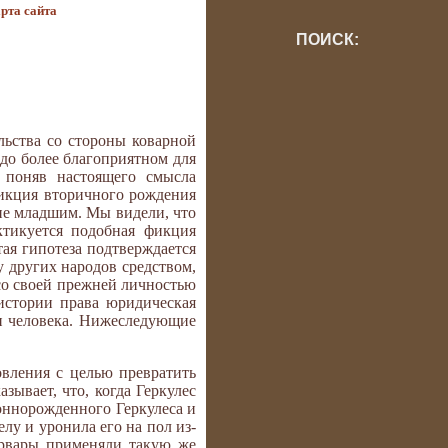
рта сайта
ПОИСК:
льства со стороны коварной
здо более благоприятном для
е поняв настоящего смысла
фикция вторичного рождения
 не младшим. Мы видели, что
ктикуется подобная фикция
ая гипотеза подтверждается
 других народов средством,
 со своей прежней личностью
 истории права юридическая
и человека. Нижеследующие
вления с целью превратить
ывает, что, когда Геркулес
коннорожденного Геркулеса и
лу и уронила его на пол из-
арвары применяли такую же