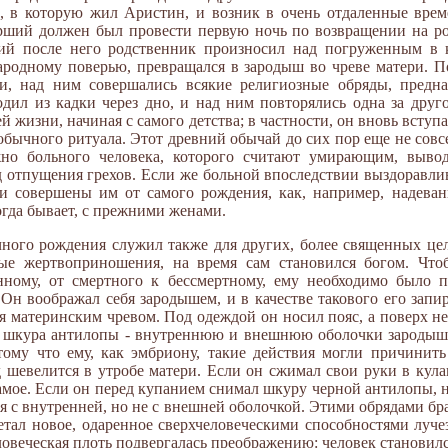
и, в которую жил Аристин, и возник в очень отдаленные вре
рший должен был провести первую ночь по возвращении на ро
й после него родственник произносил над погруженным в к
народному поверью, превращался в зародыш во чреве матери. П
и, над ним совершались всякие религиозные обряды, предн
ил из кадки через дно, и над ним повторялись одна за друг
й жизни, начиная с самого детства; в частности, он вновь вступ
бычного ритуала. Этот древний обычай до сих пор еще не совс
но больного человека, которого считают умирающим, выво
 отпущения грехов. Если же больной впоследствии выздоравлив
ли совершены им от самого рождения, как, например, надева
ногда бывает, с прежними женами.
ного рождения служил также для других, более священных це
е жертвоприношения, на время сам становился богом. Чтоб
нному, от смертного к бессмертному, ему необходимо было п
Он воображал себя зародышем, и в качестве такового его запи
 материнским чревом. Под одеждой он носил пояс, а поверх не
 и шкура антилопы - внутреннюю и внешнюю оболочки зародыша
тому что ему, как эмбриону, такие действия могли причинит
д шевелится в утробе матери. Если он сжимал свои руки в кулак
мое. Если он перед купанием снимал шкуру черной антилопы, но
ся с внутренней, но не с внешней оболочкой. Этими обрядами бр
тал новое, одаренное сверхчеловеческими способностями лучез
овеческая плоть подвергалась преображению: человек становилс