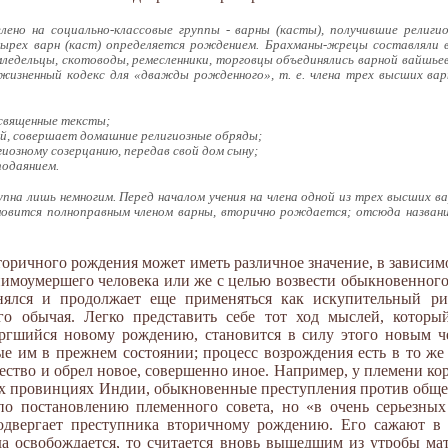
лено на социально-классовые группы - варны (касты), получившие религи
ырех варн (каст) определяется рождением. Брахманы-жрецы составляли в
мледельцы, скотоводы, ремесленники, торговцы объединялись варной вайшье
жизненный кодекс для «дважды рожденного», т. е. члена трех высших вар
 священные тексты;
ей, совершает домашние религиозные обряды;
иозному созерцанию, передав свой дом сыну;
одаянием.
упна лишь немногим. Перед началом учения на члена одной из трех высших в
новится полноправным членом варны, вторично рождается; отсюда назван
торичного рождения может иметь различное значение, в зависимо
нимоумершего человека или же с целью возвести обыкновенного
ялся и продолжает еще применяться как искупительный рит
го обычая. Легко представить себе тот ход мыслей, котор
ргшийся новому рождению, становится в силу этого новым че
ые им в прежнем состоянии; процесс возрождения есть в то же
стество и обрел новое, совершенно иное. Например, у племени ко
ых провинциях Индии, обыкновенные преступления против обще
 постановлению племенного совета, но «в очень серьезных 
одвергает преступника вторичному рождению. Его сажают в
уда освобождается, то считается вновь вышедшим из утробы ма