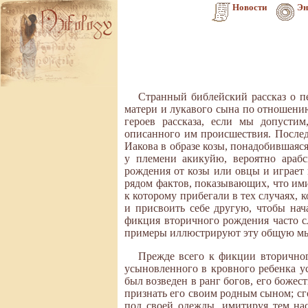
Новости
Эн
Странный библейский рассказ о пе
матери и лукавого сына по отношению 
героев рассказа, если мы допусти
описанного им происшествия. Послед
Иакова в образе козы, понадобившаяся
у племени акикуйю, вероятно арабс
рождения от козы или овцы и играет
рядом фактов, показывающих, что им
к которому прибегали в тех случаях, 
и присвоить себе другую, чтобы нач
фикция вторичного рождения часто 
примеры иллюстрируют эту общую мы
Прежде всего к фикции вторичног
усыновленного в кровного ребенка у
был возведен в ранг богов, его боже
признать его своим родным сыном; сго
под своей одежды, имитируя тем на