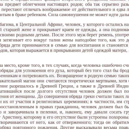
а предмет облегчения настоящих родов; оба так серьезно ра
 перестают отличать воображаемое от действительного и едва 
тым в браке ребенком. Сила самовнушения не может идти дальш
агима, в Центральной Африке, человек, у которого остались на
й старшей жене и прикрывает краем ее одежды, а она поднимае
их своими родными детьми. После этого муж берет ремень, упот
и затягивает его вокруг талии жены наподобие того, как это 
ряда дети принимаются в семью для воспитания и становятся 
дов, которая выражается в прикрывании детей одеждой матери, 
 место, кроме того, в тех случаях, когда человека ошибочно с
бряды для успокоения его духа, который без того стал бы броди
ственникам и потревожить их. Возвращение в родную семью так
ажательной магии они считаются теоретически мертвыми, хотя 
ение разрешалось в Древней Греции, а также в Древней Инд
атившийся после долгого отсутствия человек должен был по
ния от женщины. До совершения обряда греки считали таких л
и их от участия в религиозных церемониях; в частности, им ст
восстановленным в правах гражданина, человек должен был бы
 и заворачивала в пеленки, и, наконец, ему давали сосать гр
у Аристину, которому в его отсутствие были устроены похорон
ворачиваются от него, как от отверженного; тогда он обратил
 обряд повторного рождения. Другие высказывали весьма прав