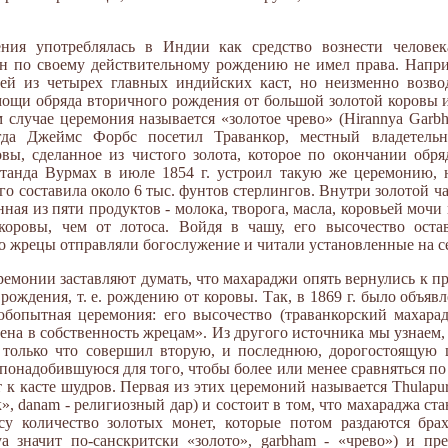
ения употреблялась в Индии как средство вознести челове
он по своему действительному рождению не имел права. Напри
шей из четырех главных индийских каст, но неизменно возвод
ощи обряда вторичного рождения от большой золотой коровы и
 случае церемония называется «золотое чрево» (Hirannya Garbh
огда Джеймс Форбс посетил Траванкор, местный владетель
вы, сделанное из чистого золота, которое по окончании обр
танда Вурмах в июле 1854 г. устроил такую же церемонию, н
го составила около 6 тыс. фунтов стерлингов. Внутри золотой 
ная из пяти продуктов - молока, творога, масла, коровьей мочи 
коровы, чем от лотоса. Войдя в чашу, его высочество оста
го жрецы отправляли богослужение и читали установленные на с
емонии заставляют думать, что махараджи опять вернулись к пр
ождения, т. е. рождению от коровы. Так, в 1869 г. было объяв
юбопытная церемония: его высочество (траванкорский махара
влена в собственность жрецам». Из другого источника мы узнаем,
только что совершил вторую, и последнюю, дорогостоящую 
понадобившуюся для того, чтобы более или менее сравняться по 
 касте шудров. Первая из этих церемоний называется Thulapur
ек», danam - религиозный дар) и состоит в том, что махараджа ст
су количество золотых монет, которые потом раздаются брах
nya значит по-санскритски «золото», garbham - «чрево») и пр