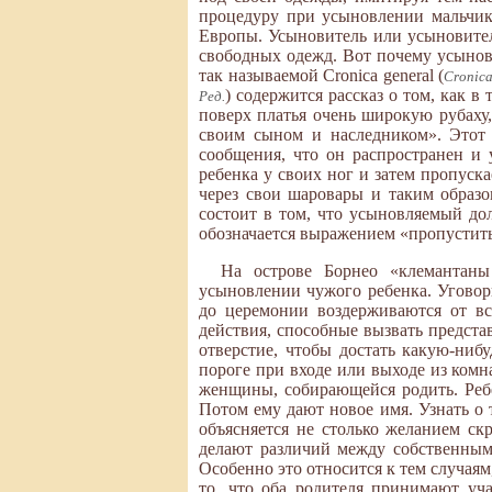
процедуру при усыновлении мальчик
Европы. Усыновитель или усыновител
свободных одежд. Вот почему усыновл
так называемой Cronica general (
Cronica
) содержится рассказ о том, как 
Ред.
поверх платья очень широкую рубаху,
своим сыном и наследником». Этот
сообщения, что он распространен и
ребенка у своих ног и затем пропуска
через свои шаровары и таким образо
состоит в том, что усыновляемый до
обозначается выражением «пропустить
На острове Борнео «клемантан
усыновлении чужого ребенка. Уговор
до церемонии воздерживаются от вс
действия, способные вызвать предста
отверстие, чтобы достать какую-нибу
пороге при входе или выходе из комн
женщины, собирающейся родить. Ребен
Потом ему дают новое имя. Узнать о 
объясняется не столько желанием ск
делают различий между собственным
Особенно это относится к тем случаям
то, что оба родителя принимают уч