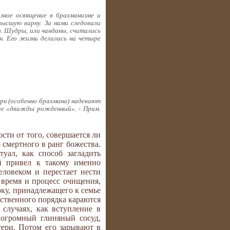
озное освящение в брахманизме и
ысшую варну. За ними следовали
в. Шудры, или чанданы, считались
н. Его жизнь делилась на четыре
арн (особенно брахмана) надевают
ие «дважды рожденный». - Прим.
сти от того, совершается ли
 смертного в ранг божества.
уал, как способ загладить
ый привел к такому именно
ловеком и перестает нести
 время и процесс очищения,
рку, принадлежащего к семье
ственного порядка караются
случаях, как вступление в
 огромный глиняный сосуд,
тери. Потом его зарывают в