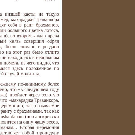
ка низшей касты на такую
мер, махараджи Траванкора
ят себя в ранг брахманов,
ли большого цветка лотоса,
am), во втором - «дар чрева
ный князь совершил обряд
яда было сломано и роздано
о на этот раз было отлито
чаши находилась в небольшом
и помета, из чего видно, что
вался здесь положенное по
ей случай молитвы.
ежнему, по-видимому, более
лено, что «в следующем году
джа) пройдет через золотую
 что «махараджа Траванкора,
церемонию, так называемое
рангу с брахманами, так как
usha danam (по-санскритски
ановится на одну чашу весов,
манам... Вторая церемония
едставляет собой процедуру