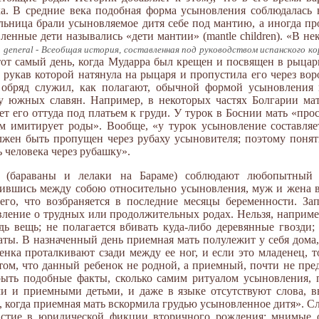
а. В средние века подобная форма усыновления соблюдалась 
ьница брали усыновляемое дитя себе под мантию, а иногда пр
енные дети назывались «дети мантии» (mantle children). «В н
 general - Всеобщая история, составленная под руководством испанского коро
в тот самый день, когда Мударра был крещен и посвящен в рыцар
 рукав которой натянула на рыцаря и пропустила его через вор
 обряд служил, как полагают, обычной формой усыновления
 у южных славян. Например, в некоторых частях Болгарии ма
ет его оттуда под платьем к груди. У турок в Боснии мать «пр
м имитирует роды». Вообще, «у турок усыновление составляе
лжен быть пропущен через рубаху усыновителя; поэтому поня
 человека через рубашку».
ы (бараваны и лелаки на Бараме) соблюдают любопытный 
ившись между собою относительно усыновления, муж и жена в
его, что возбраняется в последние месяцы беременности. За
вление о трудных или продолжительных родах. Нельзя, наприме
дь вещь; не полагается вбивать куда-либо деревянные гвозди;
аты. В назначенный день приемная мать полулежит у себя дома,
ка проталкивают сзади между ее ног, и если это младенец, то
том, что данный ребенок не родной, а приемный, почти не пре
рыть подобные факты, сколько самим ритуалом усыновления, 
и и приемными детьми, и даже в языке отсутствуют слова, в
, когда приемная мать вскормила грудью усыновленное дитя». С
астие в юридической фикции вторичного рождения; мнимые 