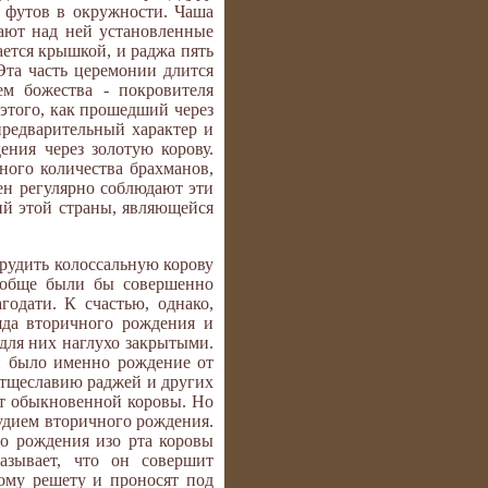
 футов в окружности. Чаша
ают над ней установленные
ается крышкой, и раджа пять
Эта часть церемонии длится
ем божества - покровителя
 этого, как прошедший через
предварительный характер и
ния через золотую корову.
ного количества брахманов,
ен регулярно соблюдают эти
ий этой страны, являющейся
рудить колоссальную корову
вообще были бы совершенно
одати. К счастью, однако,
яда вторичного рождения и
 для них наглухо закрытыми.
и было именно рождение от
 тщеславию раджей и других
от обыкновенной коровы. Но
рудием вторичного рождения.
о рождения изо рта коровы
казывает, что он совершит
ому решету и проносят под