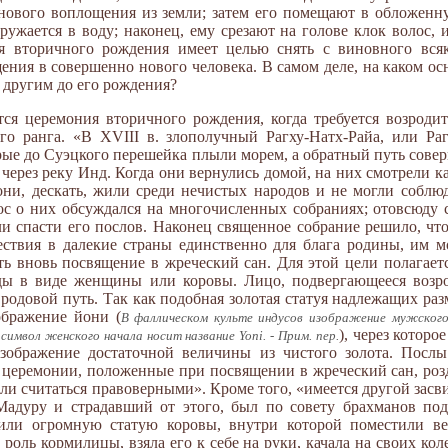
е нового воплощения из земли; затем его помещают в обложен
ружается в воду; наконец, ему срезают на голове клок волос, 
ия вторичного рождения имеет целью снять с виновного всяк
ения в совершенно нового человека. В самом деле, на каком о
 другим до его рождения?
тся церемония вторичного рождения, когда требуется возрод
го ранга. «В XVIII в. злополучный Рагху-Натх-Райа, или Ра
орые до Суэцкого перешейка плыли морем, а обратный путь сов
через реку Инд. Когда они вернулись домой, на них смотрели ка
ни, дескать, жили среди нечистых народов и не могли соблю
с о них обсуждался на многочисленных собраниях; отовсюду с
ли спасти его послов. Наконец священное собрание решило, чт
ествия в далекие страны единственно для блага родины, им м
ь вновь посвящение в жреческий сан. Для этой цели полагаетс
оды в виде женщины или коровы. Лицо, подвергающееся воз
родовой путь. Так как подобная золотая статуя надлежащих ра
ображение йони (
В фаллическом культе индусов изображение мужского
), через котор
имвол женского начала носит название Yoni. - Прим. пер.
 изображение достаточной величины из чистого золота. Посл
 церемонии, положенные при посвящении в жреческий сан, ро
ли считаться правоверными». Кроме того, «имеется другой засв
адуру и страдавший от этого, был по совету брахманов под
или огромную статую коровы, внутри которой поместили ве
роль кормилицы, взяла его к себе на руки, качала на своих кол