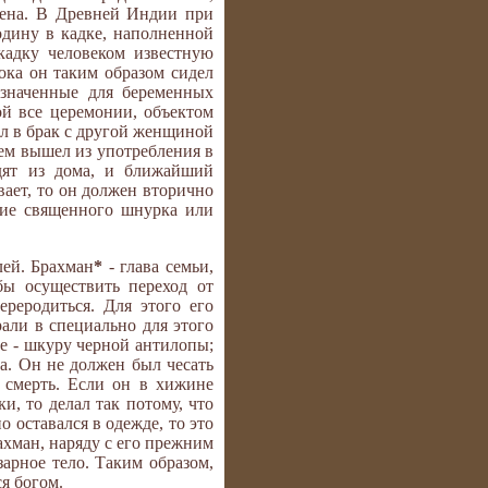
мена. В Древней Индии при
дину в кадке, наполненной
адку человеком известную
ока он таким образом сидел
азначенные для беременных
ой все церемонии, объектом
ал в брак с другой женщиной
ем вышел из употребления в
дят из дома, и ближайший
ает, то он должен вторично
ние священного шнурка или
лей. Брахман
*
- глава семьи,
ы осуществить переход от
ереродиться. Для этого его
рали в специально для этого
е - шкуру черной антилопы;
. Он не должен был чесать
ь смерть. Если он в хижине
и, то делал так потому, что
 оставался в одежде, то это
ахман, наряду с его прежним
арное тело. Таким образом,
я богом.