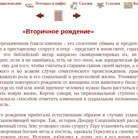
циклопедия
Легенды и мифы
Сказки
Ссылки
Ка
«Вторичное рождение»
рехваченном благословении - это сплетение обмана и предате
к престарелому супругу и отцу - предстает в ином свете, гора
м, что библейский автор напрасно скомпрометировал их, н
нее, если я не ошибаюсь, есть не что иное, как юридическая 
 ему для того, чтобы считаться старшим сыном своей матери, а
кого и во всяком случае семитического происхождения, пра
 важную роль в его социальной и религиозной жизни. Упомянут
итация повторного рождения от женщины или животного была у
когда по той или иной причине человеку нужно было расстаться
ать новую жизнь. Короче говоря, на первоначальной ступени
служила способом отметить изменения в социальном положени
сль.
о рождения прибегали естественным образом в случаях усыно
сыновляющей матери. Так, историк Диодор Сицилийский рассказ
ственный отец Зевс уговорил свою супругу Геру усыновить неза
ворчивая богиня легла в постель, прижала Геркулеса к своему те
стоящие роды. Историк добавляет к этому, что в его время в