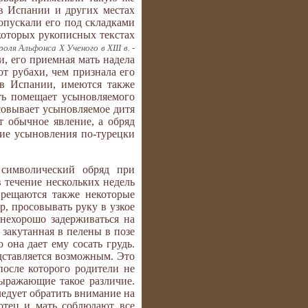
в Испании и других местах
опускали его под складками
екоторых рукописных текстах
ля Альфонса X Ученого в XIII в. -
и, его приемная мать надела
от рубахи, чем признала его
 в Испании, имеются также
ть помещает усыновляемого
осовывает усыновляемое дитя
т обычное явление, а обряд
тие усыновления по-турецки
символический обряд при
 течение нескольких недель
прещаются также некоторые
р, просовывать руку в узкое
 нехорошо задерживаться на
 закутанная в пелены в позе
 она дает ему сосать грудь.
дставляется возможным. Это
после которого родители не
ыражающие такое различие.
ледует обратить внимание на
отец и мать соблюдают все