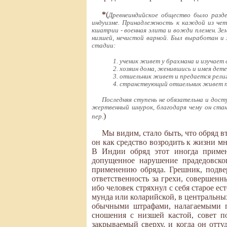
*
(
Древнеиндийское общество было разде
индуизме. Принадлежность к каждой из чет
кшатрии - военная элита и вожди племен. Зе
низшей, нечистой варной. Был выработан и 
стадии:
ученик живет у брахмана и изучает
хозяин дома, женившись и имея дет
отшельник живет и предается религ
странствующий отшельник живет п
Последняя ступень не обязательна и дост
жертвенный шнурок, благодаря чему он ста
)
пер.
Мы видим, стало быть, что обряд в
он как средство возродить к жизни м
В Индии обряд этот иногда примен
допущенное нарушение прадедовско
применению обряда. Грешник, подве
ответственность за грехи, совершенн
ибо человек стряхнул с себя старое е
мунда или коларийской, в центральн
обычными штрафами, налагаемыми по
сношения с низшей кастой, совет п
закрываемый сверху, и когда он отт