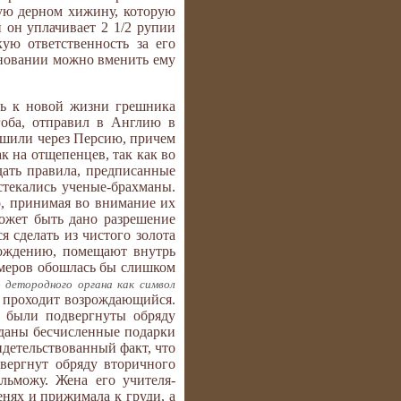
ную дерном хижину, которую
и он уплачивает 2 1/2 рупии
ую ответственность за его
сновании можно вменить ему
ить к новой жизни грешника
гоба, отправил в Англию в
ершили через Персию, причем
к на отщепенцев, так как во
дать правила, предписанные
текались ученые-брахманы.
о, принимая во внимание их
ожет быть дано разрешение
я сделать из чистого золота
рождению, помещают внутрь
змеров обошлась бы слишком
 детородного органа как символ
ое проходит возрождающийся.
ы были подвергнуты обряду
зданы бесчисленные подарки
идетельствованный факт, что
вергнут обряду вторичного
льможу. Жена его учителя-
енях и прижимала к груди, а