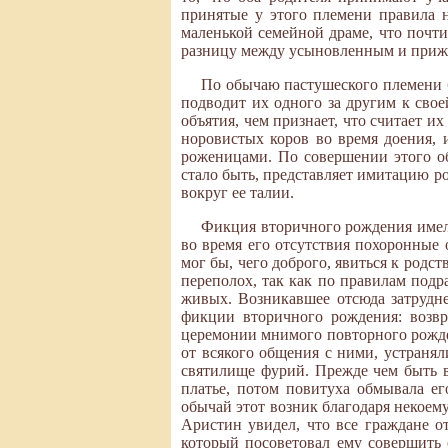
принятые у этого племени правила н
маленькой семейной драме, что почти
разницу между усыновленным и прижи
По обычаю пастушеского племени б
подводит их одного за другим к свое
объятия, чем признает, что считает 
норовистых коров во время доения, 
роженицами. По совершении этого об
стало быть, представляет имитацию ро
вокруг ее талии.
Фикция вторичного рождения имела
во время его отсутствия похоронные о
мог бы, чего доброго, явиться к род
переполох, так как по правилам подр
живых. Возникавшее отсюда затрудн
фикции вторичного рождения: возвр
церемонии мнимого повторного рожде
от всякого общения с ними, устранял
святилище фурий. Прежде чем быть 
платье, потом повитуха обмывала его
обычай этот возник благодаря некоем
Аристин увидел, что все граждане от
который посоветовал ему совершить