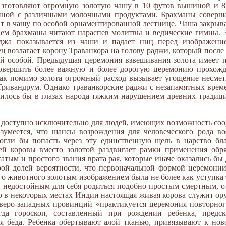
 Изготовляют огромную золотую чашу в 10 футов вышиной и 8
нной с различными молочными продуктами. Брахманы соверш
ит в чашу по особой орнаментированной лестнице. Чаша закрыв
енем брахманы читают нараспев молитвы и ведические гимны. 
аджа показывается из чаши и падает ниц перед изображени
ц возлагает корону Траванкора на голову раджи, который после
ой особой. Предыдущая церемония взвешивания золота имеет 
овершить более важную и более дорогую церемонию прохожде
как помимо золота огромный расход вызывает угощение несмет
Тривандрум. Однако траванкорские раджи с незапамятных врем
илось бы в глазах народа тяжким нарушением древних традиц
 доступно исключительно для людей, имеющих возможность соо
разумеется, что шансы возрождения для человеческого рода 
гли бы попасть через эту единственную щель в царство благ
ей коровы вместо золотой раздвигает рамки применения обр
атым и простого звания врата рая, которые иначе оказались бы
ой долей вероятности, что первоначальной формой церемони
го животного золотым изображением была не более как уступка
ли недостойным для себя родиться подобно простым смертным, 
то в некоторых местах Индии настоящая живая корова служит о
еверо-западных провинций «практикуется церемония повторног
огда гороскоп, составленный при рождении ребенка, предс
ся беда. Ребенка обертывают алой тканью, привязывают к нов