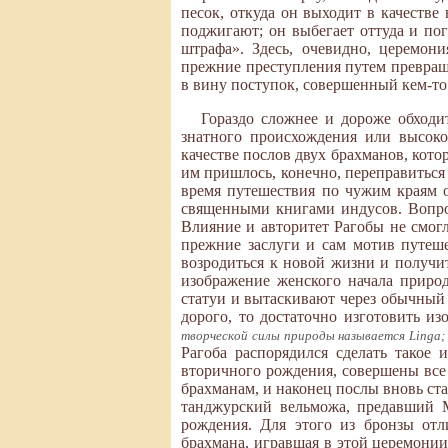
песок, откуда он выходит в качеств
поджигают; он выбегает оттуда и пог
штрафа». Здесь, очевидно, церемон
прежние преступления путем превращ
в вину поступок, совершенный кем-то
Гораздо сложнее и дороже обходи
знатного происхождения или высоко
качестве послов двух брахманов, кот
им пришлось, конечно, переправиться 
время путешествия по чужим краям о
священными книгами индусов. Вопро
Влияние и авторитет Рагобы не смог
прежние заслуги и сам мотив путеш
возродиться к новой жизни и получит
изображение женского начала прир
статуи и вытаскивают через обычный 
дорого, то достаточно изготовить из
творческой силы природы называется Linga; с
Рагоба распорядился сделать такое
вторичного рождения, совершены все
брахманам, и наконец послы вновь ста
танджурский вельможа, предавший М
рождения. Для этого из бронзы отл
брахмана, игравшая в этой церемонии 