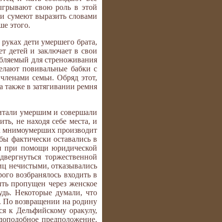
зыгрывают свою роль в этой
ли сумеют выразить словами
е этого.
 руках дети умершего брата,
т детей и заключает в свои
ребляемый для стреноживания
делают повивальные бабки с
членами семьи. Обряд этот,
а также в затягивании ремня
читали умершим и совершали
ть, не находя себе места, и
их мнимоумерших производит
бы фактически оставались в
ии при помощи юридической
двергнуться торжественной
иц нечистыми, отказывались
рого возбранялось входить в
ть пропущен через женское
удь. Некоторые думали, что
ы. По возвращении на родину
ся к Дельфийскому оракулу,
доподобное предположение,