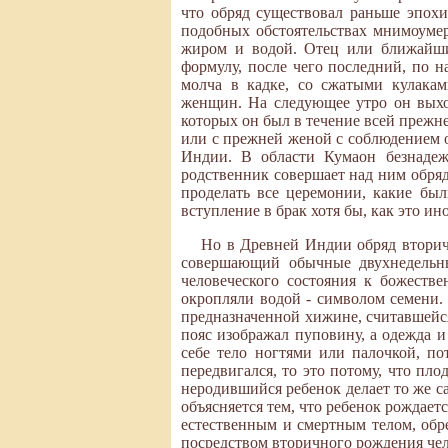
что обряд существовал раньше эпох
подобных обстоятельствах мнимоуме
жиром и водой. Отец или ближайши
формулу, после чего последний, по 
молча в кадке, со сжатыми кулакам
женщин. На следующее утро он выход
которых он был в течение всей прежне
или с прежней женой с соблюдением о
Индии. В области Кумаон безнадеж
родственник совершает над ним обряд
проделать все церемонии, какие бы
вступление в брак хотя бы, как это и
Но в Древней Индии обряд вторич
совершающий обычные двухнедельны
человеческого состояния к божестве
окропляли водой - символом семени. 
предназначенной хижине, считавшейся
пояс изображал пуповину, а одежда
себе тело ногтями или палочкой, по
передвигался, то это потому, что пло
неродившийся ребенок делает то же са
объясняется тем, что ребенок рождает
естественным и смертным телом, обре
посредством вторичного рождения чел