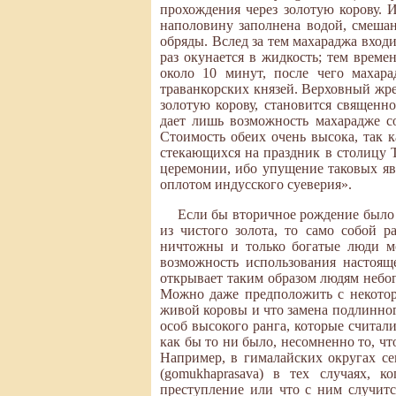
прохождения через золотую корову.
наполовину заполнена водой, смеша
обряды. Вслед за тем махараджа вход
раз окунается в жидкость; тем врем
около 10 минут, после чего махар
траванкорских князей. Верховный жре
золотую корову, становится священн
дает лишь возможность махарадже с
Стоимость обеих очень высока, так 
стекающихся на праздник в столицу 
церемонии, ибо упущение таковых яв
оплотом индусского суеверия».
Если бы вторичное рождение было
из чистого золота, то само собой 
ничтожны и только богатые люди мо
возможность использования настоящ
открывает таким образом людям небог
Можно даже предположить с некотор
живой коровы и что замена подлинно
особ высокого ранга, которые счита
как бы то ни было, несомненно то, ч
Например, в гималайских округах с
(gomukhaprasava) в тех случаях, к
преступление или что с ним случит