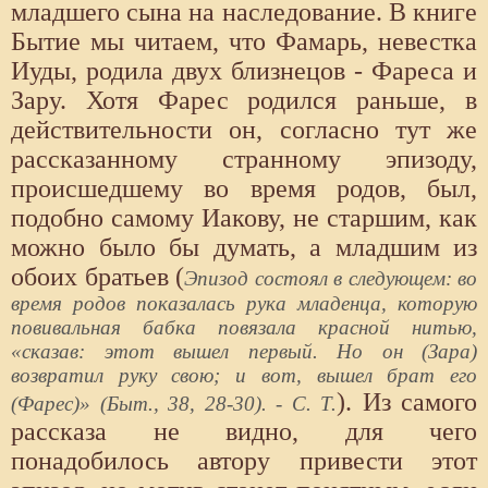
младшего сына на наследование. В книге
Бытие мы читаем, что Фамарь, невестка
Иуды, родила двух близнецов - Фареса и
Зару. Хотя Фарес родился раньше, в
действительности он, согласно тут же
рассказанному странному эпизоду,
происшедшему во время родов, был,
подобно самому Иакову, не старшим, как
можно было бы думать, а младшим из
обоих братьев (
Эпизод состоял в следующем: во
время родов показалась рука младенца, которую
повивальная бабка повязала красной нитью,
«сказав: этот вышел первый. Но он (Зара)
возвратил руку свою; и вот, вышел брат его
). Из самого
(Фарес)» (Быт., 38, 28-30). - С. Т.
рассказа не видно, для чего
понадобилось автору привести этот