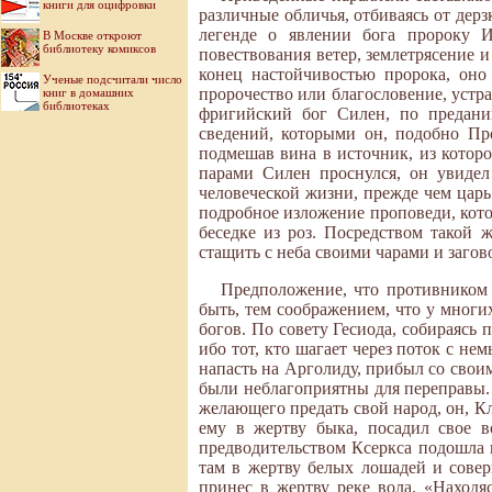
книги для оцифровки
различные обличья, отбиваясь от дер
легенде о явлении бога пророку 
В Москве откроют
библиотеку комиксов
повествования ветер, землетрясение
конец настойчивостью пророка, оно
Ученые подсчитали число
пророчество или благословение, устра
книг в домашних
библиотеках
фригийский бог Силен, по предани
сведений, которыми он, подобно Пр
подмешав вина в источник, из котор
парами Силен проснулся, он увиде
человеческой жизни, прежде чем царь
подробное изложение проповеди, кот
беседке из роз. Посредством такой
стащить с неба своими чарами и заго
Предположение, что противником 
быть, тем соображением, что у мног
богов. По совету Гесиода, собираясь 
ибо тот, кто шагает через поток с не
напасть на Арголиду, прибыл со свои
были неблагоприятны для переправы. 
желающего предать свой народ, он, К
ему в жертву быка, посадил свое в
предводительством Ксеркса подошла 
там в жертву белых лошадей и совер
принес в жертву реке вола. «Находя