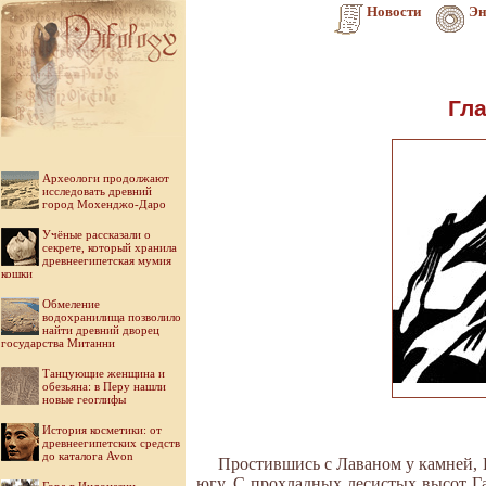
Новости
Эн
Гла
Археологи продолжают
исследовать древний
город Мохенджо-Даро
Учёные рассказали о
секрете, который хранила
древнеегипетская мумия
кошки
Обмеление
водохранилища позволило
найти древний дворец
государства Митанни
Танцующие женщина и
обезьяна: в Перу нашли
новые геоглифы
История косметики: от
древнеегипетских средств
до каталога Avon
Простившись с Лаваном у камней, 
югу. С прохладных лесистых высот Га