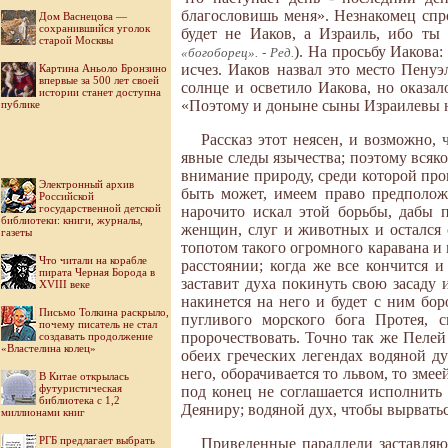
благословишь меня». Незнакомец спрос
Дом Васнецова —
сохранившийся уголок
будет не Иаков, а Израиль, ибо ты 
старой Москвы
). На просьбу Иакова
«богоборец». - Ред.
исчез. Иаков назвал это место Пенуэ
Картина Аньоло Бронзино
впервые за 500 лет своей
солнце и осветило Иакова, но оказало
истории станет доступна
«Поэтому и доныне сыны Израилевы не
публике
Рассказ этот неясен, и возможно,
явные следы язычества; поэтому всяк
внимание природу, среди которой прои
Электронный архив
быть может, имеем право предполо
Российской
государственной детской
нарочито искал этой борьбы, дабы п
библиотеки: книги, журналы,
женщин, слуг и животных и остался 
газеты
топотом такого огромного каравана и 
Что читали на корабле
расстоянии; когда же все кончится 
пирата Черная Борода в
заставит духа покинуть свою засаду 
XVIII веке
накинется на него и будет с ним бо
Письмо Толкина раскрыло,
пугливого морского бога Протея, 
почему писатель не стал
пророчествовать. Точно так же Пелей
создавать продолжение
«Властелина колец»
обеих греческих легендах водяной дух
него, оборачивается то львом, то змее
В Китае открылась
футуристическая
под конец не соглашается исполнить
библиотека с 1,2
Деяниру; водяной дух, чтобы вырватьс
миллионами книг
РГБ предлагает выбрать
Приведенные параллели заставляю