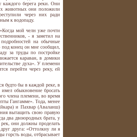
у каждого берега реки. Они
тых животных они положили
реступили через них ради
ным к водопаду.
 «Когда мой челн уже почти
твенников, - я заметил на
 подробностей на обычные
о под конец он мне сообщил,
аду за труды по постройке
лижается караван, в домики
ительстве духа». У племени
ся перейти через реку, ей
я будто бы в каждой реке, в
, имел обыкновение бросать
ого члена племени, во время
епты Гангамме». Тода, менее
айкара) и Пахвар (Аваланш)
тения вытащить свою правую
да два двоюродных брата, у
х рек, они должны проделать
друг друга: «Оттолкну ли я
ды горсть воды, отбрасывает