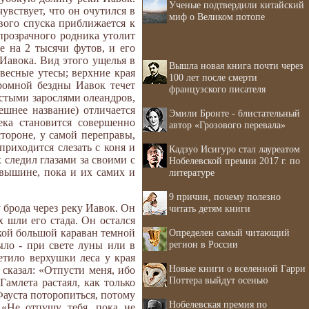
Ученые подтвердили китайский
увствует, что он очутился в
миф о Великом потопе
вого спуска приближается к
прозрачного родника утолит
е на 2 тысячи футов, и его
Иавока. Вид этого ущелья в
Вышла новая книга почти через
весные утесы; верхние края
100 лет после смерти
ромной бездны Иавок течет
французского писателя
стыми зарослями олеандров,
ешнее название) отличается
Эмили Бронте - блистательный
ка становится совершенно
автор «Грозового перевала»
тороне, у самой переправы,
риходится слезать с коня и
Кадзуо Исигуро стал лауреатом
 следил глазами за своими с
Нобелевской премии 2017 г. по
вышине, пока и их самих и
литературе
9 причин, почему полезно
брода через реку Иавок. Он
читать детям книги
х шли его стада. Он остался
Определен самый читающий
акой большой караван темной
регион в России
ыло - при свете луны или в
етило верхушки леса у края
Новые книги о вселенной Гарри
 сказал: «Отпусти меня, ибо
Поттера выйдут осенью
амлета растаял, как только
Фауста поторопиться, потому
Нобелевская премия по
 «Не отпущу тебя, пока не