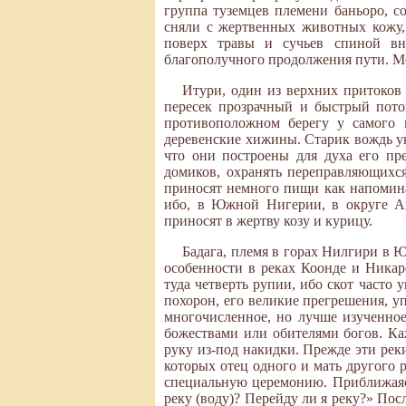
группа туземцев племени баньоро, с
сняли с жертвенных животных кожу,
поверх травы и сучьев спиной вн
благополучного продолжения пути. М
Итури, один из верхних притоков
пересек прозрачный и быстрый пото
противоположном берегу у самого
деревенские хижины. Старик вождь ук
что они построены для духа его пр
домиков, охранять переправляющихся
приносят немного пищи как напомина
ибо, в Южной Нигерии, в округе Ав
приносят в жертву козу и курицу.
Бадага, племя в горах Нилгири в 
особенности в реках Коонде и Никар
туда четверть рупии, ибо скот часто 
похорон, его великие прегрешения, уп
многочисленное, но лучше изученное
божествами или обителями богов. Ка
руку из-под накидки. Прежде эти рек
которых отец одного и мать другого 
специальную церемонию. Приближаясь
реку (воду)? Перейду ли я реку?» Пос