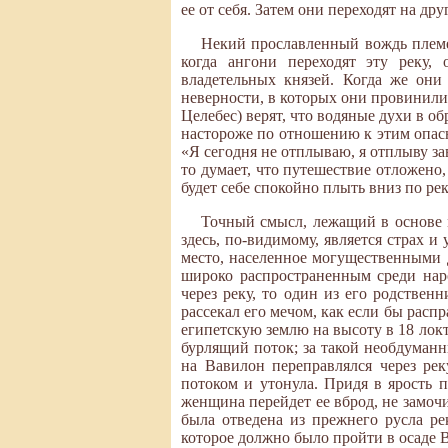
ее от себя. Затем они переходят на др
Некий прославленный вождь племе
когда ангони переходят эту реку,
владетельных князей. Когда же они
неверности, в которых они провинили
Целебес) верят, что водяные духи в о
настороже по отношению к этим опасны
«Я сегодня не отплываю, я отплыву за
то думает, что путешествие отложено
будет себе спокойно плыть вниз по ре
Точный смысл, лежащий в основе м
здесь, по-видимому, является страх и
место, населенное могущественными 
широко распространенным среди наро
через реку, то один из его родствен
рассекал его мечом, как если бы расп
египетскую землю на высоту в 18 локт
бурлящий поток; за такой необдуманн
на Вавилон переправлялся через ре
потоком и утонула. Придя в ярость п
женщина перейдет ее вброд, не замочи
была отведена из прежнего русла ре
которое должно было пройти в осаде 