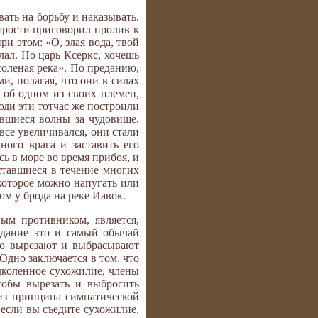
ть на борьбу и наказывать.
 ярости приговорил пролив к
и этом: «О, злая вода, твой
лал. Но царь Ксеркс, хочешь
 соленая река». По преданию,
ми, полагая, что они в силах
 об одном из своих племен,
юди эти тотчас же построили
вшиеся волны за чудовище,
все увеличивался, они стали
ного врага и заставить его
ь в море во время прибоя, и
ставшиеся в течение многих
 которое можно напугать или
м у брода на реке Иавок.
ым противником, является,
едание это и самый обычай
но вырезают и выбрасывают
Одно заключается в том, что
подколенное сухожилие, члены
чтобы вырезать и выбросить
 из принципа симпатической
 если вы съедите сухожилие,