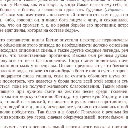
ил у Иакова, как его зовут, и, когда Иаков назвал ему себя, т
боролся с богом, и человеков одолевать будешь» (
«Израиль» -
: «Скажи мне имя твое» - неизвестный ответил отказом и, дав п
л, «ибо, говорил он, я видел бога лицем к лицу, и сохранила
сь, что он хромает, т. к. во время борьбы его противник дотро
 едят жилы, которая на составе бедра».
 что составители книги Бытие опустили некоторые первоначал
ое объяснение этого эпизода по необходимости должно основыва
сходила описанная сцена, а также другие сходные легенды, реч
жить, что таинственный противник Иакова был речным духо
олучить от него благословение. Тогда станет понятным, поч
один впотьмах у переправы. Он мог предполагать, что боязли
плеском воды, спрячется где-нибудь в болоте или в густых зарос
и воцарится снова тишина, если не считать обычного шума от
и посмотреть, что делается у брода после всей этой возни и с
роться, пока не получит желаемого благословения. Таким име
спящего при лунном свете на желтом песке среди тюленей,
 захватил морскую богиню Фетиду, эту греческую Ундину, и сд
, тонкий и скользкий, извивается в руках своего противника, 
й, то водой и т. д., пока, исчерпав все усилия и отчаявшись в п
 волю победителя. Так было и в борьбе Геркулеса с речным б
я из крепких рук героя, сначала обернулся змеей, потом быком, 
т думать, что в первоначальной версии этого рассказа проти