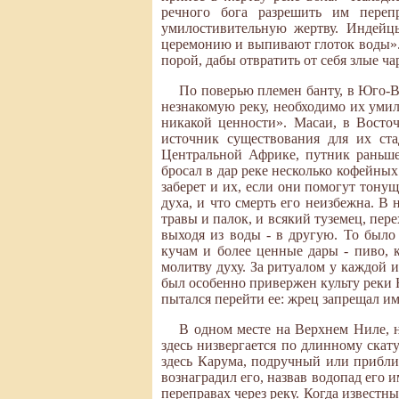
речного бога разрешить им пере
умилостивительную жертву. Индейц
церемонию и выпивают глоток воды».
порой, дабы отвратить от себя злые ча
По поверью племен банту, в Юго-В
незнакомую реку, необходимо их умил
никакой ценности». Масаи, в Восточ
источник существования для их ста
Центральной Африке, путник раньше
бросал в дар реке несколько кофейных 
заберет и их, если они помогут тонущ
духа, и что смерть его неизбежна. В
травы и палок, и всякий туземец, пере
выходя из воды - в другую. То было
кучам и более ценные дары - пиво, 
молитву духу. За ритуалом у каждой и
был особенно привержен культу реки Н
пытался перейти ее: жрец запрещал им
В одном месте на Верхнем Ниле, 
здесь низвергается по длинному скат
здесь Карума, подручный или прибли
вознаградил его, назвав водопад его
переправах через реку. Когда известн