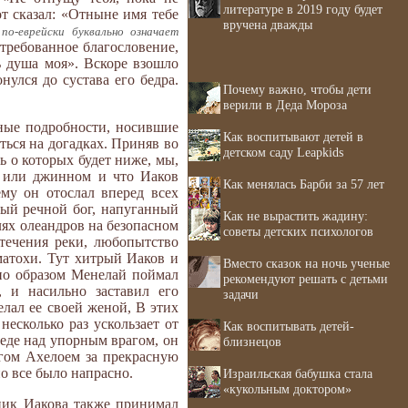
литературе в 2019 году будет
от сказал: «Отныне имя тебе
вручена дважды
 по-еврейски буквально означает
отребованное благословение,
сь душа моя». Вскоре взошло
нулся до сустава его бедра.
Почему важно, чтобы дети
верили в Деда Мороза
ьные подробности, носившие
Как воспитывают детей в
ться на догадках. Приняв во
детском саду Leapkids
ь о которых будет ниже, мы,
м или джинном и что Иаков
Как менялась Барби за 57 лет
ему он отослал вперед всех
вый речной бог, напуганный
Как не вырастить жадину:
лях олеандров на безопасном
советы детских психологов
 течения реки, любопытство
уматохи. Тут хитрый Иаков и
Вместо сказок на ночь ученые
нно образом Менелай поймал
рекомендуют решать с детьми
 и насильно заставил его
задачи
елал ее своей женой, В этих
несколько раз ускользает от
Как воспитывать детей-
обеде над упорным врагом, он
близнецов
огом Ахелоем за прекрасную
но все было напрасно.
Израильская бабушка стала
«кукольным доктором»
вник Иакова также принимал