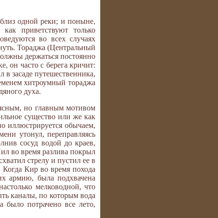
близ одной реки; и поныне,
, как приветствуют только
оведуются во всех случаях
онуть. Тораджа (Центральный
 должны держаться постоянно
, он часто с берега кричит:
ал в засаде путешественника,
временем хитроумный тораджа
дяного духа.
еясным, но главным мотивом
сильное существо или же как
но иллюстрируется обычаем,
мени утонул, переправляясь
олнив сосуд водой до краев,
Нил во время разлива покрыл
хватил стрелу и пустил ее в
 Когда Кир во время похода
их армию, была подхвачена
 настолько мелководной, что
ыть каналы, по которым вода
а было потрачено все лето,