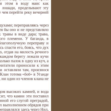
ри этом в воду маис как
а лошади, проделывают эту
 чем перейти реку вечерней
ухами; переправляясь через
тя бы оно и не представляло
 травы в виде дара; трава,
ого племени. У баганда, в
благополучную переправу и
ь спасти его, боясь, что дух
о, отдав на милость речного
а каждом берегу лежали кучи
олько палок в одну из куч, а
очитатели приносили к этим
и оставляли там, произнося
 Клан тотема «боб» в Уганде
 ни один из членов клана не
дом высоких камней, и вода
сит, что камни эти поставил
нной его слугой преградой,
дил выполнением обрядов при
еправлялся здесь через Нил,