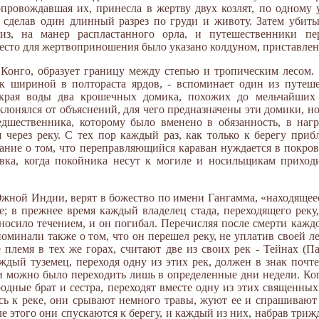
опровождавшая их, принесла в жертву двух козлят, по одному 
 сделав один длинный разрез по груди и животу. Затем уби
из, на манер распластанного орла, и путешественники пе
есто для жертвоприношения было указано колдуном, приставлен
 Конго, образует границу между степью и тропическим лесом.
к шириной в полтораста ярдов, - вспоминает один из путешес
 края воды два крошечных домика, похожих до мельчайших
лонялся от объяснений, для чего предназначены эти домики, н
едшественника, которому было вменено в обязанность, в нагр
 через реку. С тех пор каждый раз, как только к берегу приб
ние о том, что переправляющийся караван нуждается в покров
ка, когда покойника несут к могиле и носильщикам приходит
Южной Индии, верят в божество по имени Гангамма, «находящеес
е; в прежнее время каждый владелец стада, переходящего реку
уносило течением, и он погибал. Перечисляя после смерти кажд
оминали также о том, что он перешел реку, не уплатив своей л
 племя в тех же горах, считают две из своих рек - Тейнах (П
ждый туземец, переходя одну из этих рек, должен в знак поч
и можно было переходить лишь в определенные дни недели. Ког
родные брат и сестра, переходят вместе одну из этих священны
 к реке, они срывают немного травы, жуют ее и спрашивают 
ле этого они спускаются к берегу, и каждый из них, набрав триж