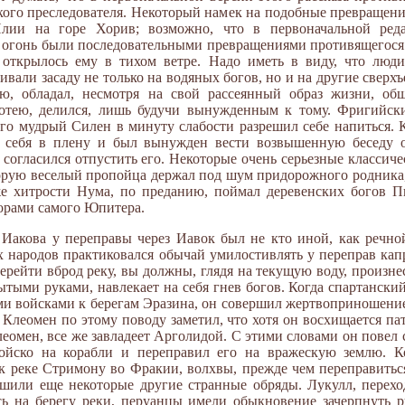
зкого преследователя. Некоторый намек на подобные превращени
Илии на горе Хорив; возможно, что в первоначальной ред
 и огонь были последовательными превращениями противящегося
 открылось ему в тихом ветре. Надо иметь в виду, что люди
ивали засаду не только на водяных богов, но и на другие сверхъ
ю, обладал, несмотря на свой рассеянный образ жизни, об
отею, делился, лишь будучи вынужденным к тому. Фригийск
ого мудрый Силен в минуту слабости разрешил себе напиться
л себя в плену и был вынужден вести возвышенную беседу 
 согласился отпустить его. Некоторые очень серьезные классич
орую веселый пропойца держал под шум придорожного родника,
 же хитрости Нума, по преданию, поймал деревенских богов П
ворами самого Юпитера.
Иакова у переправы через Иавок был не кто иной, как речной
их народов практиковался обычай умилостивлять у переправ ка
перейти вброд реку, вы должны, глядя на текущую воду, произн
мытыми руками, навлекает на себя гнев богов. Когда спартански
ми войсками к берегам Эразина, он совершил жертвоприношение
Клеомен по этому поводу заметил, что хотя он восхищается па
леомен, все же завладеет Арголидой. С этими словами он повел
ойско на корабли и переправил его на вражескую землю. К
к реке Стримону во Фракии, волхвы, прежде чем переправиться
шили еще некоторые другие странные обряды. Лукулл, перехо
сь на берегу реки, перуанцы имели обыкновение зачерпнуть р