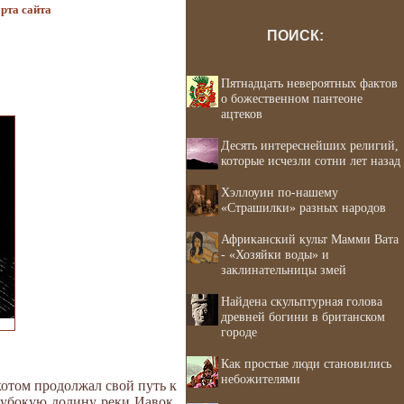
рта сайта
ПОИСК:
Пятнадцать невероятных фактов
о божественном пантеоне
ацтеков
Десять интереснейших религий,
которые исчезли сотни лет назад
Хэллоуин по-нашему
«Страшилки» разных народов
Африканский культ Мамми Вата
- «Хозяйки воды» и
заклинательницы змей
Найдена скульптурная голова
древней богини в британском
городе
Как простые люди становились
небожителями
отом продолжал свой путь к
глубокую долину реки Иавок.