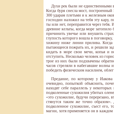
Духи рек были не единственными в
Когда буря снесла мост, построенный
300 ударам плетьми и к железным оков
господин наложил на тебя эту кару, п
ты или нет, переправится через тебя.
древние кельты, когда море затопило 
причинить увечье или внушить страх
глупость которого вошла в поговорку,
хижину ниже линии прилива. Когда 
пытающееся пожрать их, и решили задо
кидать в море свои мечи, копья и н
отступить. Несколько человек из горн
трое из них были подхвачены обратн
часов стреляли в набегавшие волны и
победить физическим насилием, облег
Предание, по которому у Иакова
очевидно, попыткой объяснить, поч
находят себе параллель у некоторы
подколенные сухожилия убитых оленей
«это сухожилие, будучи перерезано, вт
стянутся таким же точно образом». 
подколенное сухожилие, съест его, 
магии, хотя применяется он в каждом 