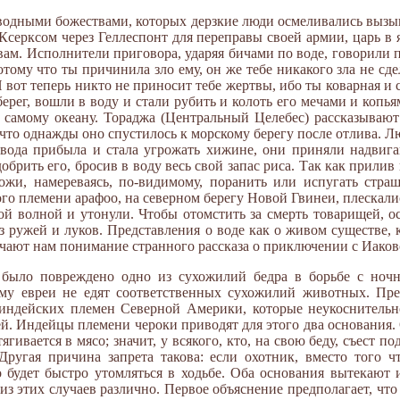
одными божествами, которых дерзкие люди осмеливались вызыва
 Ксерксом через Геллеспонт для переправы своей армии, царь в
ам. Исполнители приговора, ударяя бичами по воде, говорили пр
отому что ты причинила зло ему, он же тебе никакого зла не сде
 И вот теперь никто не приносит тебе жертвы, ибо ты коварная и
берег, вошли в воду и стали рубить и колоть его мечами и копья
 самому океану. Тораджа (Центральный Целебес) рассказывают
 что однажды оно спустилось к морскому берегу после отлива. Л
вода прибыла и стала угрожать хижине, они приняли надвига
брить его, бросив в воду весь свой запас риса. Так как прилив 
ожи, намереваясь, по-видимому, поранить или испугать страш
ого племени арафоо, на северном берегу Новой Гвинеи, плескалис
ой волной и утонули. Чтобы отомстить за смерть товарищей, о
з ружей и луков. Представления о воде как о живом существе,
чают нам понимание странного рассказа о приключении с Иаково
 было повреждено одно из сухожилий бедра в борьбе с ночн
ему евреи не едят соответственных сухожилий животных. Пр
х индейских племен Северной Америки, которые неукоснитель
. Индейцы племени чероки приводят для этого два основания. 
ягивается в мясо; значит, у всякого, кто, на свою беду, съест 
Другая причина запрета такова: если охотник, вместо того 
то будет быстро утомляться в ходьбе. Оба основания вытекают
из этих случаев различно. Первое объяснение предполагает, что