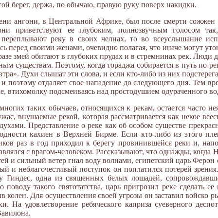
угой берег, держа, по обычаю, правую руку поверх накидки.
ни ангони, в Центральной Африке, был после смерти сожжен 
 они приветствуют ее глубоким, полнозвучным голосом так
 переплывают реку в своих челнах, то во всеуслышание исп
сь перед своими женами, очевидно полагая, что иначе могут ут
бразе змей обитают в глубоких прудах и в стремнинах рек. Люди
м существам. Поэтому, когда тораджа собирается в путь по реке
втра». Духи слышат эти слова, и если кто-либо из них подстерег
, и поэтому отдаляет свое нападение до следующего дня. Тем 
ке, втихомолку подсмеиваясь над простодушием одураченного во
ногих таких обычаев, относящихся к рекам, остается часто н
 ужас, внушаемые рекой, которая рассматривается как некое все
духами. Представление о реке как об особом существе прекрас
дности кахиен в Верхней Бирме. Если кто-либо из этого пле
ников раз в год приходил к берегу провинившейся реки и, нап
равлялся с врагом-человеком. Рассказывают, что однажды, когда 
ей и сильный ветер гнал воду волнами, египетский царь Ферон с
ый и неблагочестивый поступок он поплатился потерей зрения.
ку Гиндес, одна из священных белых лошадей, сопровождавш
о поводу такого святотатства, царь пригрозил реке сделать ее
в колен. Для осуществления своей угрозы он заставил войско р
ки. На удовлетворение ребяческого каприза суеверного деспот
Вавилона.