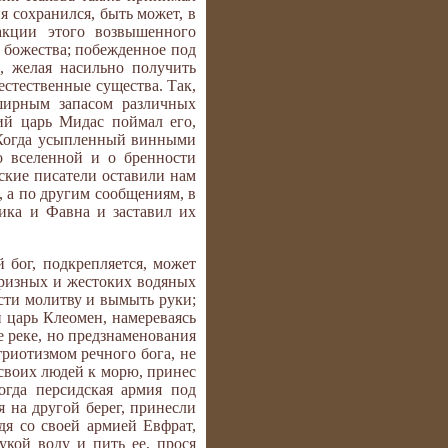
я сохранился, быть может, в
акции этого возвышенного
 божества; побежденное под
, желая насильно получить
естественные существа. Так,
ширным запасом различных
ий царь Мидас поймал его,
. Когда усыпленный винными
о вселенной и о бренности
еские писатели оставили нам
 а по другим сообщениям, в
ика и Фавна и заставил их
 бог, подкрепляется, может
призных и жестоких водяных
ести молитву и вымыть руки;
й царь Клеомен, намереваясь
 реке, но предзнаменования
триотизмом речного бога, не
 своих людей к морю, принес
огда персидская армия под
 на другой берег, принесли
дя со своей армией Евфрат,
укой воду и пить ее, прося