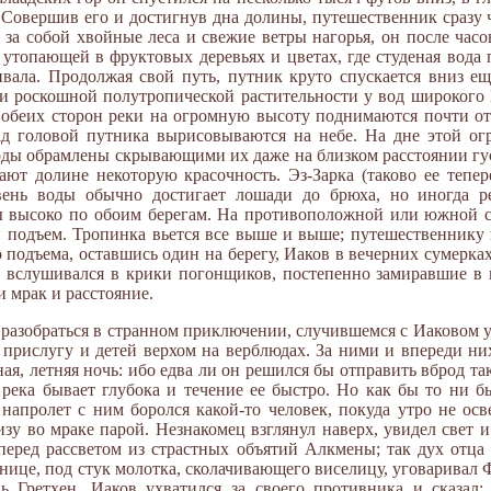
 Совершив его и достигнув дна долины, путешественник сразу ч
за собой хвойные леса и свежие ветры нагорья, он после часо
утопающей в фруктовых деревьях и цветах, где студеная вода 
вала. Продолжая свой путь, путник круто спускается вниз ещ
ди роскошной полутропической растительности у вод широкого 
обеих сторон реки на огромную высоту поднимаются почти от
ад головой путника вырисовываются на небе. На дне этой ог
воды обрамлены скрывающими их даже на близком расстоянии гу
ют долине некоторую красочность. Эз-Зарка (таково ее тепер
ень воды обычно достигает лошади до брюха, но иногда ре
ы высоко по обоим берегам. На противоположной или южной с
 подъем. Тропинка вьется все выше и выше; путешественнику п
о подъема, оставшись один на берегу, Иаков в вечерних сумерках
 вслушивался в крики погонщиков, постепенно замиравшие в 
 мрак и расстояние.
разобраться в странном приключении, случившемся с Иаковом у 
 прислугу и детей верхом на верблюдах. За ними и впереди ни
ная, летняя ночь: ибо едва ли он решился бы отправить вброд т
река бывает глубока и течение ее быстро. Но как бы то ни б
напролет с ним боролся какой-то человек, покуда утро не осв
у во мраке парой. Незнакомец взглянул наверх, увидел свет и
еред рассветом из страстных объятий Алкмены; так дух отца Г
нице, под стук молотка, сколачивающего виселицу, уговаривал 
нь Гретхен. Иаков ухватился за своего противника и сказал: