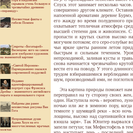
Гора в Индонезии
скрывала очень большую и
Спуск этот занимает несколько часов.
чрезвычайно древнюю
совершенно другом климате. Оставив 
«пирамиду»
напоенной ароматами деревне Бурмэ, 
Неизвестные факты о
его жажду во время полуденного при
гибели Помпеи
охватывает тепличная атмосфера сре
высшей степени дик и живописен. С 
пропасти и крутых скатов высоко н
могучим потоком; его серо-голубые 
Секреты «Богатырей»
чьи яркие цветы ранним летом прида
Васнецова: кого на самом
быстрым и сильным течением. Уров
деле изобразил художник
на знаменитой картине
непроходимой, заливая кусты и трав
снова начинается чрезвычайно крутой
«Святой Иероним»
вести его на поводу. У этого длинног
Пармиджанино оказался
современной подделкой
трудом взбиравшимися верблюдами и
шум, производимый ими, не поглотили
Недавно
идентифицированный
портрет сэра Фрэнсиса
Эта картина природы поможет нам 
Дрейка – знаменитого английского
переправил на ту сторону своих жен,
пирата и национального героя
один. Наступила ночь - вероятно, лун
Найдены два ранее
ночью или же в зимнюю пору, когда 
неизвестных рисунка Ван
темноте у шумящей реки - всю ночь 
Гога
лощины, высоко над сцепившейся вниз
Неприкаянные души
взошла заря». Так Юпитер вырвался п
Адама Хоуи на его
многочисленных мрачных
запели петухи; так Мефистофель в тем
холстах
что наступает день - последний де