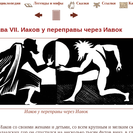
циклопедия
Легенды и мифы
Сказки
Ссылки
Ка
ва VII. Иаков у переправы через Иавок
Иаков у переправы через Иавок
Иаков со своими женами и детьми, со всем крупным и мелким ск
лаадских гор он спустился на несколько тысяч футов вниз, в 