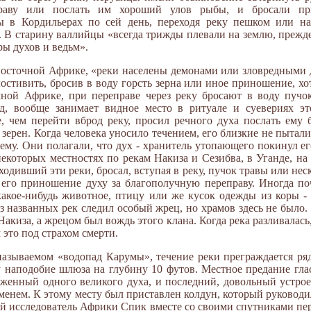
праву или послать им хороший улов рыбы, и бросали п
ы в Кордильерах по сей день, переходя реку пешком или н
 В старину валлийцы «всегда трижды плевали на землю, прежде
ры духов и ведьм».
осточной Африке, «реки населены демонами или зловредными д
остивить, бросив в воду горсть зерна или иное приношение, хо
ной Африке, при переправе через реку бросают в воду пучок
д, вообще занимает видное место в ритуале и суевериях эт
, чем перейти вброд реку, просил речного духа послать ему 
зерен. Когда человека уносило течением, его близкие не пыталис
ему. Они полагали, что дух - хранитель утопающего покинул ег
 некоторых местностях по рекам Накиза и Сезибва, в Уганде, н
ходивший эти реки, бросал, вступая в реку, пучок травы или неск
 его приношение духу за благополучную переправу. Иногда п
какое-нибудь животное, птицу или же кусок одежды из коры - 
з названных рек следил особый жрец, но храмов здесь не было.
акиза, а жрецом был вождь этого клана. Когда река разливалась,
 это под страхом смерти.
называемом «водопад Карумы», течение реки преграждается ря
у наподобие шлюза на глубину 10 футов. Местное предание гла
женный одного великого духа, и последний, довольный устрое
 именем. К этому месту был приставлен колдун, который руково
ый исследователь Африки Спик вместе со своими спутниками пер