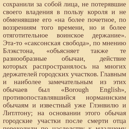
сохранили за собой лица, не потерявшие
своего владения в пользу короля и не
обменявшие его «на более почетное, по
воззрениям того времени, но и более
отяготительное воинское держание».
Эта-то «саксонская свобода», по мнению
Блэкстона, «объясняет также те
разнообразные обычаи, действие
которых распространялось на многих
держателей городских участков. Главным
и наиболее замечательным из этих
обычаев был «Borough English»,
противопоставлявшийся норманнским
обычаям и известный уже Глэнвилю и
Литлтону; на основании этого обычая
городские участки после смерти отца
переходили по наследству к младшему