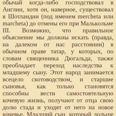
обычай когда-либо господствовал в
Англии, хотя он, наверное, существовал
в Шотландии (под именем mercheta или
marcheta) до отмены его при Малькольме
III. Возможно, что правильное
объяснение мы должны искать (правда,
на далеком от нас расстоянии) в
обычном праве татар, у которых, по
словам священника Дюгальда, также
преобладает переход наследства к
младшему сыну. Этот народ занимается
всецело скотоводством, и старшие
сыновья, как только становятся
способны вести самостоятельную
кочевую жизнь, получают от отца свою
долю стада и уходят от него на новое
кочевье. Младший сын, который дольше