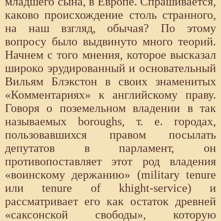
младшего сына, в Европе. Спрашивается,
каково происхождение столь странного,
на наш взгляд, обычая? По этому
вопросу было выдвинуто много теорий.
Начнем с того мнения, которое высказал
широко эрудированный и основательный
Вильям Блэкстон в своих знаменитых
«Комментариях» к английскому праву.
Говоря о поземельном владении в так
называемых boroughs, т. е. городах,
пользовавшихся правом посылать
депутатов в парламент, он
противопоставляет этот род владения
«воинскому держанию» (military tenure
или tenure of khight-service) и
рассматривает его как остаток древней
«саксонской свободы», которую