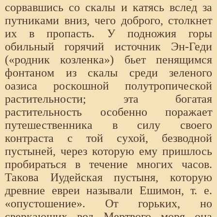
сорвавшись со скалы и катясь вслед за
путниками вниз, чего доброго, столкнет
их в пропасть. У подножия горы
обильный горячий источник Эн-Геди
(«родник козленка») бьет пенящимся
фонтаном из скалы среди зеленого
оазиса роскошной полутропической
растительности; эта богатая
растительность особенно поражает
путешественника в силу своего
контраста с той сухой, безводной
пустыней, через которую ему пришлось
пробираться в течение многих часов.
Такова Иудейская пустыня, которую
древние евреи называли Ешимон, т. е.
«опустошение». От горьких, но
сверкающих вод Мертвого моря она