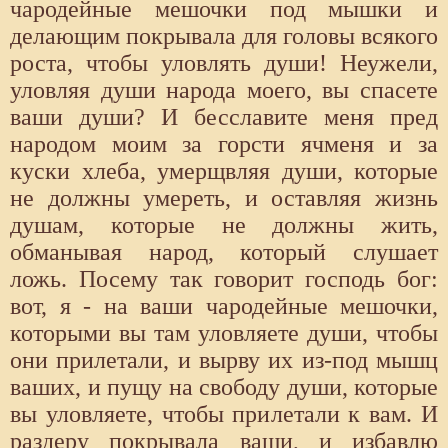
чародейные мешочки под мышки и
делающим покрывала для головы всякого
роста, чтобы уловлять души! Неужели,
уловляя души народа моего, вы спасете
ваши души? И бесславите меня пред
народом моим за горсти ячменя и за
куски хлеба, умерщвляя души, которые
не должны умереть, и оставляя жизнь
душам, которые не должны жить,
обманывая народ, который слушает
ложь. Посему так говорит господь бог:
вот, я - на ваши чародейные мешочки,
которыми вы там уловляете души, чтобы
они прилетали, и вырву их из-под мышц
ваших, и пущу на свободу души, которые
вы уловляете, чтобы прилетали к вам. И
раздеру покрывала ваши, и избавлю