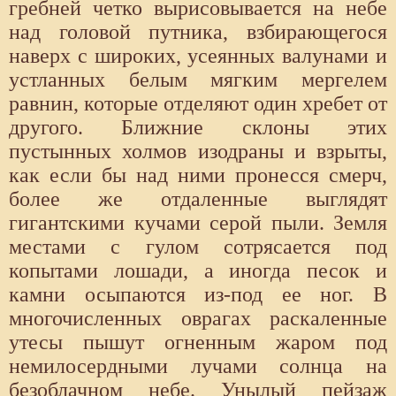
гребней четко вырисовывается на небе
над головой путника, взбирающегося
наверх с широких, усеянных валунами и
устланных белым мягким мергелем
равнин, которые отделяют один хребет от
другого. Ближние склоны этих
пустынных холмов изодраны и взрыты,
как если бы над ними пронесся смерч,
более же отдаленные выглядят
гигантскими кучами серой пыли. Земля
местами с гулом сотрясается под
копытами лошади, а иногда песок и
камни осыпаются из-под ее ног. В
многочисленных оврагах раскаленные
утесы пышут огненным жаром под
немилосердными лучами солнца на
безоблачном небе. Унылый пейзаж