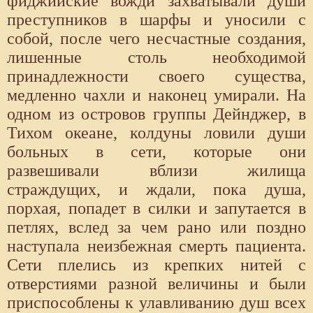
фиджийские вожди захватывали души
преступников в шарфы и уносили с
собой, после чего несчастные создания,
лишенные столь необходимой
принадлежности своего существа,
медленно чахли и наконец умирали. На
одном из островов группы Дейнджер, в
Тихом океане, колдуны ловили души
больных в сети, которые они
развешивали вблизи жилища
страждущих, и ждали, пока душа,
порхая, попадет в силки и запутается в
петлях, вслед за чем рано или поздно
наступала неизбежная смерть пациента.
Сети плелись из крепких нитей с
отверстиями разной величины и были
приспособлены к улавливанию душ всех