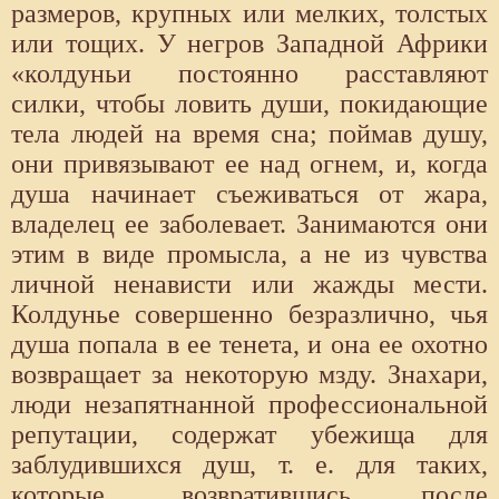
размеров, крупных или мелких, толстых
или тощих. У негров Западной Африки
«колдуньи постоянно расставляют
силки, чтобы ловить души, покидающие
тела людей на время сна; поймав душу,
они привязывают ее над огнем, и, когда
душа начинает съеживаться от жара,
владелец ее заболевает. Занимаются они
этим в виде промысла, а не из чувства
личной ненависти или жажды мести.
Колдунье совершенно безразлично, чья
душа попала в ее тенета, и она ее охотно
возвращает за некоторую мзду. Знахари,
люди незапятнанной профессиональной
репутации, содержат убежища для
заблудившихся душ, т. е. для таких,
которые, возвратившись после