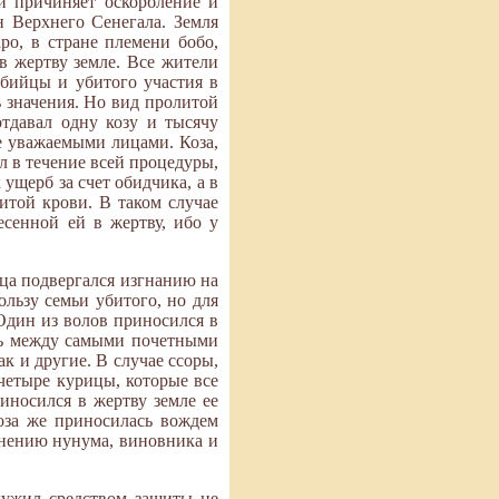
и причиняет оскорбление и
 Верхнего Сенегала. Земля
ро, в стране племени бобо,
в жертву земле. Все жители
убийцы и убитого участия в
ь значения. Но вид пролитой
тдавал одну козу и тысячу
е уважаемыми лицами. Коза,
л в течение всей процедуры,
 ущерб за счет обидчика, а в
итой крови. В таком случае
есенной ей в жертву, ибо у
ца подвергался изгнанию на
льзу семьи убитого, но для
Один из волов приносился в
ось между самыми почетными
к и другие. В случае ссоры,
 четыре курицы, которые все
иносился в жертву земле ее
коза же приносилась вождем
мнению нунума, виновника и
лужил средством защиты не