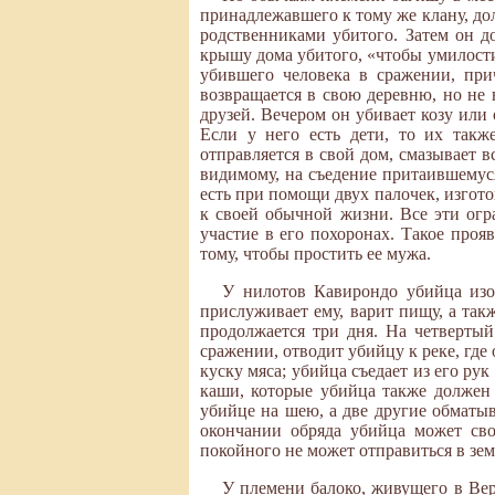
принадлежавшего к тому же клану, дол
родственниками убитого. Затем он до
крышу дома убитого, «чтобы умилости
убившего человека в сражении, при
возвращается в свою деревню, но не 
друзей. Вечером он убивает козу или 
Если у него есть дети, то их такж
отправляется в свой дом, смазывает в
видимому, на съедение притаившемуся
есть при помощи двух палочек, изгото
к своей обычной жизни. Все эти огр
участие в его похоронах. Такое проя
тому, чтобы простить ее мужа.
У нилотов Кавирондо убийца изол
прислуживает ему, варит пищу, а так
продолжается три дня. На четвертый
сражении, отводит убийцу к реке, где 
куску мяса; убийца съедает из его рук
каши, которые убийца также должен п
убийце на шею, а две другие обматыв
окончании обряда убийца может сво
покойного не может отправиться в зе
У племени балоко, живущего в Вер