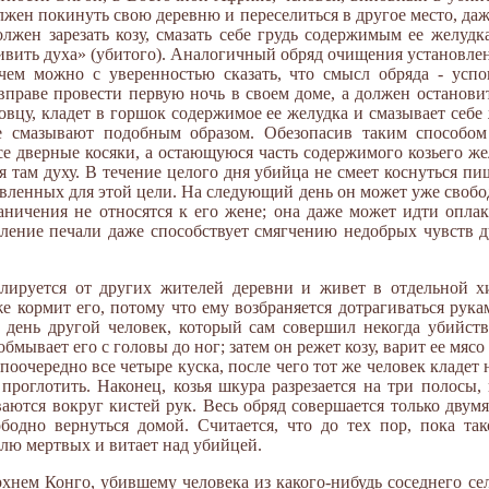
жен покинуть свою деревню и переселиться в другое место, даж
лжен зарезать козу, смазать себе грудь содержимым ее желудк
вить духа» (убитого). Аналогичный обряд очищения установлен
чем можно с уверенностью сказать, что смысл обряда - успо
вправе провести первую ночь в своем доме, а должен останови
овцу, кладет в горшок содержимое ее желудка и смазывает себе 
е смазывают подобным образом. Обезопасив таким способом
се дверные косяки, а остающуюся часть содержимого козьего же
 там духу. В течение целого дня убийца не смеет коснуться п
вленных для этой цели. На следующий день он может уже свобод
аничения не относятся к его жене; она даже может идти опла
вление печали даже способствует смягчению недобрых чувств д
ируется от других жителей деревни и живет в отдельной хи
же кормит его, потому что ему возбраняется дотрагиваться рук
 день другой человек, который сам совершил некогда убийст
обмывает его с головы до ног; затем он режет козу, варит ее мясо
 поочередно все четыре куска, после чего тот же человек кладет
роглотить. Наконец, козья шкура разрезается на три полосы, 
аются вокруг кистей рук. Весь обряд совершается только двум
бодно вернуться домой. Считается, что до тех пор, пока так
млю мертвых и витает над убийцей.
хнем Конго, убившему человека из какого-нибудь соседнего сел