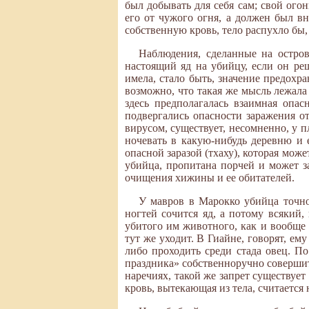
был добывать для себя сам; свой ого
его от чужого огня, а должен был вн
собственную кровь, тело распухло бы
Наблюдения, сделанные на остров
настоящий яд на убийцу, если он ре
имела, стало быть, значение предохр
возможно, что такая же мысль лежала
здесь предполагалась взаимная опас
подвергались опасности заражения о
вирусом, существует, несомненно, у 
ночевать в какую-нибудь деревню и 
опасной заразой (тхаху), которая може
убийца, пропитана порчей и может за
очищения хижины и ее обитателей.
У мавров в Марокко убийца точно
ногтей сочится яд, а потому всякий,
убитого им животного, как и вообще е
тут же уходит. В Гиайне, говорят, ем
либо проходить среди стада овец. По
праздника» собственноручно соверши
наречиях, такой же запрет существуе
кровь, вытекающая из тела, считается 