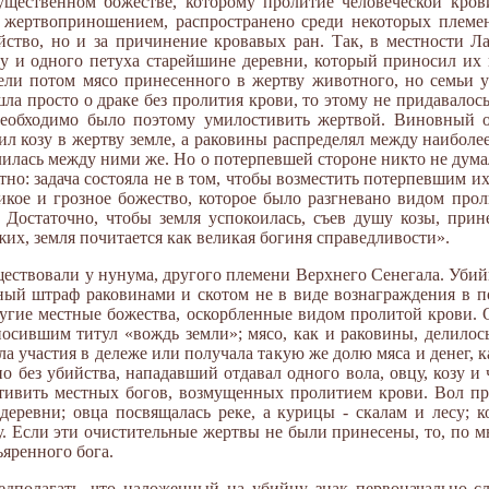
ущественном божестве, которому пролитие человеческой кров
 жертвоприношением, распространено среди некоторых племен
йство, но и за причинение кровавых ран. Так, в местности Ла
ку и одного петуха старейшине деревни, который приносил их 
 ели потом мясо принесенного в жертву животного, но семьи 
ла просто о драке без пролития крови, то этому не придавалос
необходимо было поэтому умилостивить жертвой. Виновный о
л козу в жертву земле, а раковины распределял между наиболе
лилась между ними же. Но о потерпевшей стороне никто не дума
тно: задача состояла не в том, чтобы возместить потерпевшим их
икое и грозное божество, которое было разгневано видом прол
 Достаточно, чтобы земля успокоилась, съев душу козы, прин
жих, земля почитается как великая богиня справедливости».
ествовали у нунума, другого племени Верхнего Сенегала. Убий
ный штраф раковинами и скотом не в виде вознаграждения в по
ругие местные божества, оскорбленные видом пролитой крови. 
носившим титул «вождь земли»; мясо, как и раковины, делил
а участия в дележе или получала такую же долю мяса и денег, ка
 без убийства, нападавший отдавал одного вола, овцу, козу и
тивить местных богов, возмущенных пролитием крови. Вол пр
еревни; овца посвящалась реке, а курицы - скалам и лесу; 
у. Если эти очистительные жертвы не были принесены, то, по 
ъяренного бога.
дполагать, что наложенный на убийцу знак первоначально с