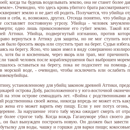
оей; когда ты будешь возделывать землю, она не станет более да
емле». Очевидно, что здесь кровь убитого брата рассматривает
скверняет землю и не дает ей родить. Получается, что убийца о
ия и себя, и, возможно, других. Отсюда понятно, что убийца 
ие составляет постоянную угрозу. Убийца - человек зачумле
мерти; одно лишь прикосновение его губит землю. Такой взг
ней Аттики. Убийца, подвергнутый изгнанию, против котор
право вернуться в Аттику для защиты, но не мог ступить ног
ьзя было бросить якорь или спустить трап на берег. Судьи избег
аясь на берегу. Ясно, что закон имел в виду совершенно изолир
, хотя бы и косвенным, через якорь или трап, мог причинить
сли такой человек после кораблекрушения был выброшен морем 
ешалось оставаться на берегу, пока не подоспеет на помощь 
 в морской воде, - очевидно, чтобы исключить или ослабить 
еловекоубийцы.
нтину, установленному для убийц законом древней Аттики, пред
дикарей острова Добу, расположенного у юго-восточной оконеч
 на этом острове семнадцать лет. «Война с родственниками ж
ий родственника своей жены, никогда впредь не может есть ка
о жена его может варить ему пищу. Если у нее потух огонь, 
деревне. За нарушение этого табу мужа ожидает смерть от отр
е более строгое табу. Когда вождь Гагануморе убил своего д
ю, он был вынужден построить новую. Он должен был завести
ю бутылку для воды, чашку и горшки для варки пищи; кокосовы