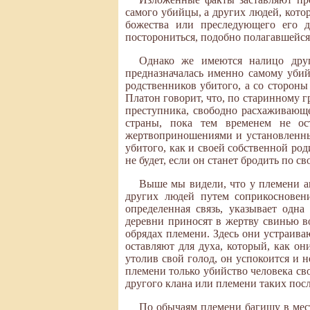
самого убийцы, а других людей, кото
божества или преследующего его д
посторониться, подобно полагавшейся
Однако же имеются налицо друг
предназначалась именно самому убий
родственников убитого, а со стороны
Платон говорит, что, по старинному г
преступника, свободно расхаживающе
страны, пока тем временем не ос
жертвоприношениями и установленны
убитого, как и своей собственной род
не будет, если он станет бродить по 
Выше мы видели, что у племени ак
других людей путем соприкосновен
определенная связь, указывает одн
деревни приносят в жертву свинью в
обрядах племени. Здесь они устраива
оставляют для духа, который, как он
утолив свой голод, он успокоится и н
племени только убийство человека сво
другого клана или племени таких посл
По обычаям племени багишу в мест