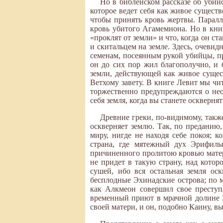
Но в библейском рассказе об убий
которое ведет себя как живое существ
чтобы принять кровь жертвы. Паралле
кровь убитого Агамемнона. Но в кни
«проклят от земли» и что, когда он ст
и скитальцем на земле. Здесь, очевид
семенам, посеянным рукой убийцы, про
он до сих пор жил благополучно, и
земли, действующей как живое сущес
Ветхому завету. В книге Левит мы чит
торжественно предупреждаются о нео
себя земля, когда вы станете оскверня
Древние греки, по-видимому, также
оскверняет землю. Так, по преданию
миру, нигде не находя себе покоя; к
страна, где мятежный дух Эрифилы 
причиненного пролитою кровью матери
не придет в такую страну, над котор
сушей, ибо вся остальная земля ос
бесплодные Эхинадские острова; по м
как Алкмеон совершил свое преступ
временный приют в мрачной долине П
своей матери, и он, подобно Каину, 