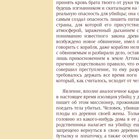
принять кровь брата твоего от руки тв
будешь изгнанником и скитальцем на з
реальную опасность для убийцы; она о
самым создал опасность лишить питан
страны, для которой его присутств
атмосферой, зараженный дыханием с
пониманию известного закона древ
возбуждено новое обвинение, имел 
говорить с корабля, даже кораблю нел
с обвиняемым и разбирали дело, остав
лишь прикосновением к земле Аттики
причине существовало правило, что е
совершил преступление, то ему разр
требовалось держать все время ноги
который, как считалось, исходит от ч
Явление, вполне аналогичное кара
в настоящее время изоляция убийц у 
пишет об этом миссионер, проживший
поедать тела убитых. Человек, убивш
плоды из деревни своей жены. Тольк
головню из какого-нибудь дома в ее 
родственника налагает на убийцу ещ
запрещено вернуться в свою деревн
бутылку и лопаточку, а также особу