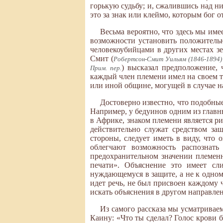
горькую судьбу; и, сжалившись над ни
это за знак или клеймо, которым бог 
Весьма вероятно, что здесь мы им
возможности установить положительн
человекоубийцами в других местах зе
Смит (
Робертсон-Смит Уильям (1846-1894) 
) высказал предположение, 
Прим. пер.
каждый член племени имел на своем те
или иной общине, могущей в случае на
Достоверно известно, что подобны
Например, у бедуинов одним из главн
в Африке, знаком племени является ри
действительно служат средством за
стороны, следует иметь в виду, что 
облегчают возможность распознат
предохранительном значении племенн
печати». Объяснение это имеет сл
нуждающемуся в защите, а не к одному
идет речь, не был присвоен каждому
искать объяснения в другом направле
Из самого рассказа мы усматривае
Каину: «Что ты сделал? Голос крови б