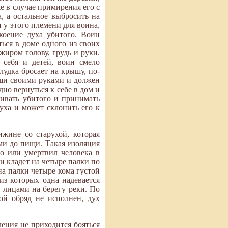
е в случае примирения его с
а, а остальное выбросить на
 у этого племени для воина,
коение духа убитого. Воин
ться в доме одного из своих
жиром голову, грудь и руки.
 себя и детей, воин смело
лудка бросает на крышу, по-
ищи своими руками и должен
но вернуться к себе в дом и
кивать убитого и принимать
уха и может склонить его к
жине со старухой, которая
ами до пищи. Такая изоляция
во или умертвил человека в
 и кладет на четыре палки по
 на палки четыре кома густой
из которых одна надевается
я лицами на берегу реки. По
ой обряд не исполнен, дух
ения не приходится бояться