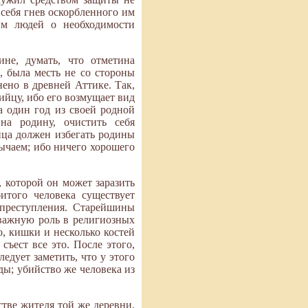
 себя гнев оскорбленного им
им людей о необходимости
не, думать, что отметина
, была месть не со стороны
нено в древней Аттике. Так,
ийцу, ибо его возмущает вид
а один год из своей родной
на родину, очистить себя
ца должен избегать родины
бычаем; ибо ничего хорошего
 которой он может заразить
итого человека существует
 преступления. Старейшины
 важную роль в религиозных
о, кишки и несколько костей
съест все это. После этого,
едует заметить, что у этого
ды; убийство же человека из
тве жителя той же деревни,