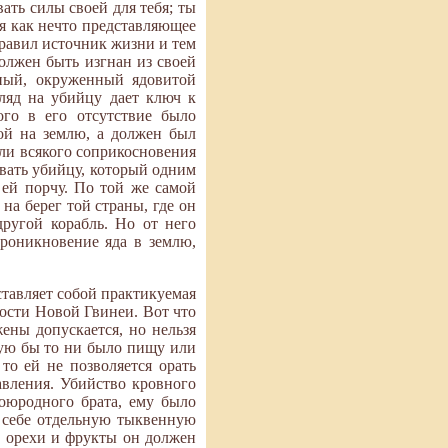
вать силы своей для тебя; ты
ся как нечто представляющее
травил источник жизни и тем
должен быть изгнан из своей
нный, окруженный ядовитой
ляд на убийцу дает ключ к
ого в его отсутствие было
ой на землю, а должен был
али всякого соприкосновения
овать убийцу, который одним
 ей порчу. По той же самой
на берег той страны, где он
другой корабль. Но от него
проникновение яда в землю,
ставляет собой практикуемая
ности Новой Гвинеи. Вот что
ены допускается, но нельзя
кую бы то ни было пищу или
то ей не позволяется орать
авления. Убийство кровного
воюродного брата, ему было
 себе отдельную тыквенную
е орехи и фрукты он должен