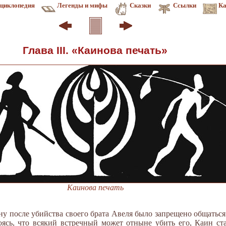
циклопедия
Легенды и мифы
Сказки
Ссылки
Ка
Глава III. «Каинова печать»
Каинова печать
ну после убийства своего брата Авеля было запрещено общаться
оясь, что всякий встречный может отныне убить его, Каин ст