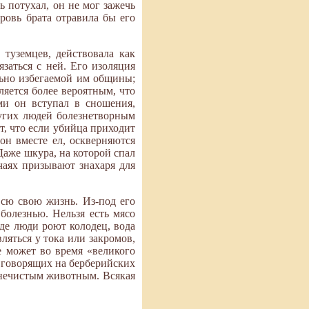
ь потухал, он не мог зажечь
ровь брата отравила бы его
 туземцев, действовала как
заться с ней. Его изоляция
льно избегаемой им общины;
ляется более вероятным, что
ыми он вступал в сношения,
ругих людей болезнетворным
т, что если убийца приходит
он вместе ел, оскверняются
 Даже шкура, на которой спал
учаях призывают знахаря для
всю свою жизнь. Из-под его
 болезнью. Нельзя есть мясо
где люди роют колодец, вода
вляться у тока или закромов,
е может во время «великого
 говорящих на берберийских
я нечистым животным. Всякая