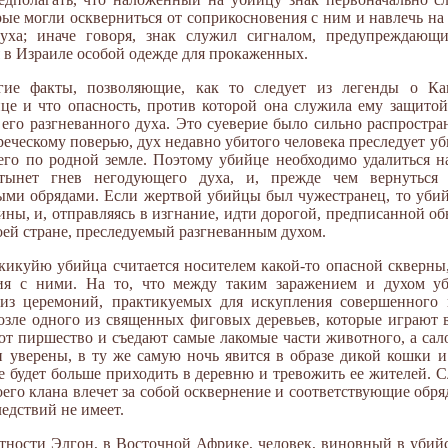
рые могли оскверниться от соприкосновения с ним и навлечь на
уха; иначе говоря, знак служил сигналом, предупреждающ
 в Израиле особой одежде для прокаженных.
ие факты, позволяющие, как то следует из легенды о Каи
це и что опасность, против которой она служила ему защитой
 его разгневанного духа. Это суеверие было сильно распростра
реческому поверью, дух недавно убитого человека преследует уб
го по родной земле. Поэтому убийце необходимо удалиться н
тынет гнев негодующего духа, и, прежде чем вернуться 
ми обрядами. Если жертвой убийцы был чужестранец, то убий
ины, и, отправляясь в изгнание, идти дорогой, предписанной о
своей стране, преследуемый разгневанным духом.
икуйю убийца считается носителем какой-то опасной скверны,
ия с ними. На то, что между таким заражением и духом уб
а из церемоний, практикуемых для искупления совершенного
озле одного из священных фиговых деревьев, которые играют
ют пиршество и съедают самые лакомые части животного, а сал
и уверены, в ту же самую ночь явится в образе дикой кошки и 
е будет больше приходить в деревню и тревожить ее жителей. Сл
его клана влечет за собой осквернение и соответствующие обря
едствий не имеет.
ности Элгон, в Восточной Африке, человек, виновный в убийс