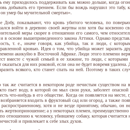
нь ему приходилось поддерживать как можно дольше, когда огон
овь добывать его трением. Если бы вождь нарушил это табу, к
, он умер бы мучительной смертью».
е Добу, показывают, что кровь убитого человека, по поверью
шался войти в деревню своей жертвы или хотя бы косвенно свя
анительной меры скорее в отношении его самого, чем относите
 и в основе вышеприведенного закона Аттики. Однако представ
ность, т. е., иначе говоря, как убийца, так и люди, с котор
травленной кровью. Идея о том, что убийца может заразить д
племени акикуйю в Восточной Африке. Люди этого племени веря
ест вместе с чужой семьей в ее хижине, то люди, с которыми 
т оказаться для них роковой, если она не будет вовремя удалена.
разить всякого, кто станет спать на ней. Поэтому в таких сл
 так же считается в некотором роде нечистым существом на 
 кто пьет воду, в которой он мыл свои руки, заболеет опасной
сть что-нибудь в его обществе. Когда он появляется на месте, 
у возбраняется входить в фруктовый сад или огород, а также поя
 распространенному, хотя и не везде принятому, обычаю, он н
ть жертвоприношение; а у некоторых племен, преимущественно
т по отношению к человеку, убившему собаку, которая считаетс
нечистой и привлекает к себе злых духов.