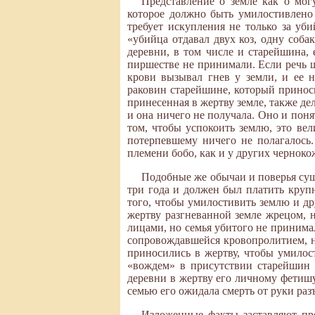
Представление о земле как о мог
которое должно быть умилостивлено
требует искупления не только за уби
«убийца отдавал двух коз, одну соба
деревни, в том числе и старейшина,
пиршестве не принимали. Если речь ш
крови вызывал гнев у земли, и ее 
раковин старейшине, который приноси
принесенная в жертву земле, также де
и она ничего не получала. Оно и поня
том, чтобы успокоить землю, это вел
потерпевшему ничего не полагалось.
племени бобо, как и у других черноко
Подобные же обычаи и поверья сущ
три года и должен был платить круп
того, чтобы умилостивить землю и д
жертву разгневанной земле жрецом, 
лицами, но семья убитого не принимал
сопровождавшейся кровопролитием, но
приносились в жертву, чтобы умилос
«вождем» в присутствии старейшин д
деревни в жертву его личному фетиш
семью его ожидала смерть от руки раз
Изложенные факты заставляют пре