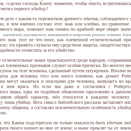
м, «сделал господь Каину знамение, чтобы никто, встретившись 
отметил первого убийцу?
еем дело с каким-то пережитком древнего обычая, соблюдаемого
о, в чем именно состоял этот знак или клеймо, но сравнени
много шара, поможет нам понять по крайней мере общее значен
- английский ориенталист, занимавшийся вопросами религии семитов, ближ
что знак этот не что иное, как племенной отличительный пр
ле; эта примета служила ему средством защиты, свидетельствуя
добности отомстить за его убийство.
е отличительные знаки практикуются среди народов, сохранив
ых племенных признаков служит особая прическа. Во многих ме
сунок на теле человека, сделанный путем татуировки. Вполне в
щиты для человека того или иного племени, как думает Робер
они могут оказаться и опасными для человека, живущего во вр
ь в нем врага. Но если мы даже и согласимся с Роберт
ого знака, едва ли подобное объяснение приложимо к данному
ишком общий характер, ибо относится к каждому человеку
 лишь убийце. Весь смысл библейского рассказа заставляет нас 
 члену общины, а составлял исключительную особенность уби
нии.
м, что Каина подстерегала не только опасность быть убитым лю
рата твоего вопиет ко мне от земли; и ныне проклят ты от земли