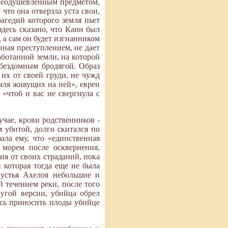
 неодушевленным предметом,
 что она отверзла уста свои,
агедий которого земля пьет
десь сказано, что Каин был
, а сам он будет изгнанником
нная преступлением, не дает
аботанной земли, на которой
бездомным бродягой. Образ
их от своей груди, не чужд
емля живущих на ней», евреи
«чтоб и вас не свергнула с
учае, крови родственников -
 убитой, долго скитался по
зала ему, что «единственная
 морем после осквернения,
ия от своих страданий, пока
и которая тогда еще не была
 устья Ахелоя небольшие и
й течением реки, после того
угой версии, убийца обрел
ась приносить плоды убийце