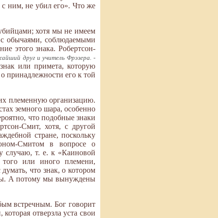
с ним, не убил его». Что же
 убийцами; хотя мы не имеем
е с обычаями, соблюдаемыми
ие этого знака. Робертсон-
айший друг и учитель Фрэзера. -
изнак или примета, которую
 о принадлежности его к той
ших племенную организацию.
стах земного шара, особенно
ероятно, что подобные знаки
тсон-Смит, хотя, с другой
аждебной стране, поскольку
соном-Смитом в вопросе о
 случаю, т. е. к «Каиновой
 того или иного племени,
думать, что знак, о котором
йцы. А потому мы вынуждены
бым встречным. Бог говорит
, которая отверзла уста свои