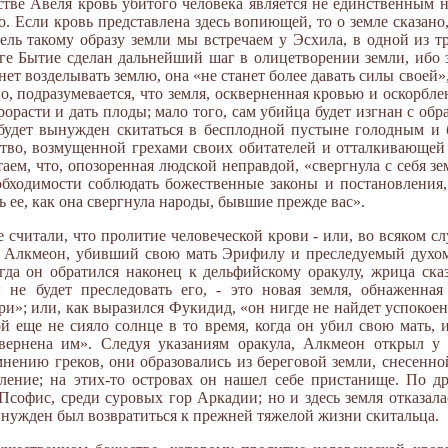
стве Авеля кровь убитого человека является не единственным
о. Если кровь представлена здесь вопиющей, то о земле сказано,
ль такому образу земли мы встречаем у Эсхила, в одной из тр
ге Бытие сделан дальнейший шаг в олицетворении земли, ибо з
анет возделывать землю, она «не станет более давать силы своей»
но, подразумевается, что земля, оскверненная кровью и оскорбле
расти и дать плоды; мало того, сам убийца будет изгнан с обр
 будет вынужден скитаться в бесплодной пустыне голодным и 
тво, возмущенной грехами своих обитателей и отталкивающей 
аем, что, опозоренная людской неправдой, «свергнула с себя з
бходимости соблюдать божественные законы и постановления, 
ть ее, как она свергнула народы, бывшие прежде вас».
 считали, что пролитие человеческой крови - или, во всяком сл
, Алкмеон, убивший свою мать Эрифилу и преследуемый духом
огда он обратился наконец к дельфийскому оракулу, жрица ска
не будет преследовать его, - это новая земля, обнаженная
»; или, как выразился Фукидид, «он нигде не найдет успокоен
ой еще не сияло солнце в то время, когда он убил свою мать, 
квернена им». Следуя указаниям оракула, Алкмеон открыл у
нению греков, они образовались из береговой земли, снесенно
ление; на этих-то островах он нашел себе пристанище. По др
софис, среди суровых гор Аркадии; но и здесь земля отказал
вынужден был возвратиться к прежней тяжелой жизни скитальца.