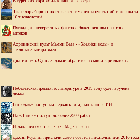
В турецких «вратах ада» нашли Цербера
Фольклор аборигенов отражает изменения очертаний материка за
10 тысячелетий
Пятнадцать невероятных фактов о божественном пантеоне
ацтеков
Африканский культ Мамми Вата - «Хозяйки воды» и
заклинательницы змей
Долгий путь Одиссея домой обратится из мифа в реальность
Нобелевская премия по литературе в 2019 году будет вручена
дважды
В продажу поступила первая книга, написанная ИИ
На «Лицей» поступило более 2500 работ
Издана неизвестная сказка Марка Твена
Джоан Роулинг признали самой богатой писательницей 2016 года