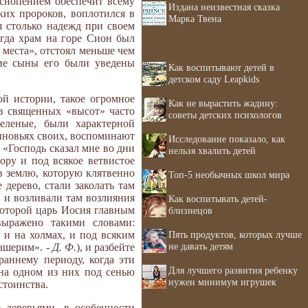
снопением обеспечит всему
Издана неизвестная сказка
их пророков, воплотился в
Марка Твена
я столько надежд при своем
огда храм на горе Сион был
места», отстоял меньше чем
шие сыны его были уведены
Как воспитывают детей в
детском саду Leapkids
й истории, такое огромное
Как не вырастить жадину:
ив священных «высот» часто
советы детских психологов
еленые, были характерной
сыновьях своих, воспоминают
Исследование показало, как
: «Господь сказал мне во дни
нельзя хвалить детей
ору и под всякое ветвистое
 в землю, которую клятвенно
Топ-5 необычных школ мира
 дерево, стали заколать там
 и возливали там возлияния
Как воспитывать детей-
 которой царь Иосия главным
близнецов
выражено такими словами:
Пять продуктов, которых лучше
 и на холмах, и под всяким
не давать детям
«ашерим». -
Д. Ф.
), и разбейте
 раннему периоду, когда эти
Для лучшего развития ребенку
на одном из них под сенью
нужен минимум игрушек
стоинства.
 деревьями, в особенности