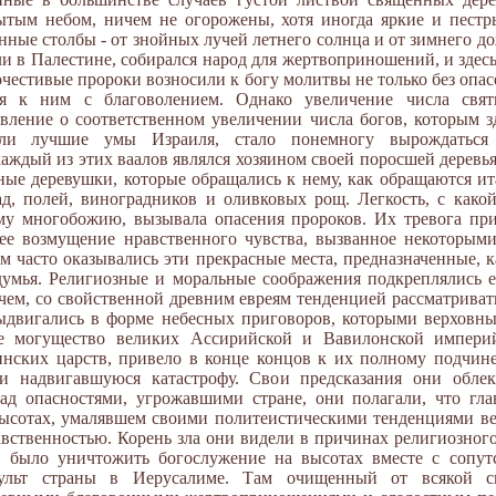
тым небом, ничем не огорожены, хотя иногда яркие и пест
нные столбы - от знойных лучей летнего солнца и от зимнего д
ели в Палестине, собирался народ для жертвоприношений, и здес
честивые пророки возносили к богу молитвы не только без опас
ся к ним с благоволением. Однако увеличение числа свя
вление о соответственном увеличении числа богов, которым з
ли лучшие умы Израиля, стало понемногу вырождаться
каждый из этих ваалов являлся хозяином своей поросшей дерев
ные деревушки, которые обращались к нему, как обращаются ит
ад, полей, виноградников и оливковых рощ. Легкость, с како
ому многобожию, вызывала опасения пророков. Их тревога при
ячее возмущение нравственного чувства, вызванное некоторым
 часто оказывались эти прекрасные места, предназначенные, к
думья. Религиозные и моральные соображения подкреплялись 
очем, со свойственной древним евреям тенденцией рассматриват
ыдвигались в форме небесных приговоров, которыми верховны
е могущество великих Ассирийской и Вавилонской империй,
тинских царств, привело в конце концов к их полному подчи
ли надвигавшуюся катастрофу. Свои предсказания они обле
ад опасностями, угрожавшими стране, они полагали, что гла
высотах, умалявшем своими политеистическими тенденциями ве
авственностью. Корень зла они видели в причинах религиозного
о было уничтожить богослужение на высотах вместе с сопу
культ страны в Иерусалиме. Там очищенный от всякой с