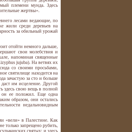
омый племени мунда. Здесь
пительные жертвы».
евнего лесами ведающие, по
же жили среди деревьев на
дарность за обильный урожай
тоит отойти немного дальше,
вершают свои молебствия и
кале, напоминая священные
yphus jujuba). На ветвях их
сюда со своими просьбами,
нное святилище находится на
да зачастую за сто и больше
 даст им исцеление. Другой
ть здесь свою вещь в полной
е он ее положил. Еще одна
таким образом, они остались
тельности недальновидным
ми «вели» в Палестине. Как
не только запрещено рубить,
сульманских святых; и здесь