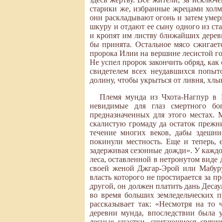
старики же, избранные жрецами холм
они раскладывают огонь и затем умерщ
шкуру и отдают ее сыну одного из ста
и кропят им листву ближайших деревь
бы принята. Остальное мясо сжигает
пророка Илии на вершине лесистой го
Не успел пророк закончить обряд, как
свидетелем всех неудавшихся попыт
долину, чтобы укрыться от ливня, хл
Племя мунда из Чхота-Нагпур в Б
невидимые для глаз смертного бо
предназначенных для этого местах.
скалистую громаду да остаток прежн
течение многих веков, дабы здешн
покинули местность. Еще и теперь, 
задерживая сезонные дожди». У каждо
леса, оставленной в нетронутом виде 
своей женой Джгар-Эрой или Мабуру
власть которого не простирается за 
другой, он должен платить дань Десау
во время больших земледельческих п
рассказывает так: «Несмотря на то
деревни мунда, впоследствии была 
лесные участки, считающиеся свяще