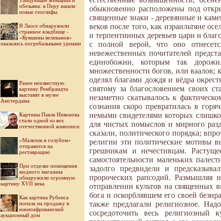
Танцующие женщина и
обезьяна: в Перу нашли
обыкновенно расположены под откры
новые геоглифы
священные знаки - деревянные и каме
веков после того, как израильтяне ос
В Лаосе обнаружили
странное кладбище -
и терпентинных деревьев цари и благо
«Кувшины великанов»
с полной верой, что оно отнесет
оказались погребальными урнами
невежественных почитателей предста
единобожии, которым так дорожи
множественности богов, или ваалов; 
оделял благами дождя и вёдра окрест
Ранее неизвестную
святому за благословением своих ст
картину Рембрандта
выставят в музее
незаметно скатывалось к фактическ
Амстердама
сознания скоро превратилась в гор
немыми свидетелями которых слишком
Картины Павла Никонова
стали одной из вех
для чистых помыслов и мирного раз
отечественной живописи
сказали, политического порядка; впр
«Мальчик в голубом»
религии эти политические мотивы в
отправится на
грешникам и нечестивцам. Растуще
реставрацию
самостоятельности маленьких палес
При отделке помещения
задолго предвидели и предсказыва
модного магазина
пророческих рапсодий. Размышляя н
обнаружили огромную
картину XVII века
отправлении культов на священных 
бога и оскорблявшем его своей безнр
Как картина Рубенса
также предлагали религиозное. Над
попала на продажу в
южноафриканский
сосредоточить весь религиозный 
аукционный дом