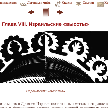
циклопедия
Легенды и мифы
Сказки
Ссылки
Ка
Глава VIII. Израильские «высоты»
Израильские «высоты»
 читаем, что в Древнем Израиле постоянными местами отправлен
нные в большинстве случаев густой листвой священных дер