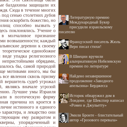
рые балдахины защищали их
ождя. Сюда в течение многих
ь под сенью столетних дубов
Литературную премию
ения оскорбить божество, но
Международный Букер
тилищ способно вызвать у
присудили израильскому
десь поклонялись. Учение о
писателю
 в молчаливое признание
ьями возвышенности; каждый
Французский писатель Жюль
альянские деревни к своему
Верн писал стихи!
й теоретическое единобожие
 виде упадка религиозного
В Швеции вручили
и непристойными обрядами,
альтернативную Нобелевскую
премию по литературе
азалось бы, самой природой
еще мотивами иного, мы бы
Найдено незавершенное
ь все явления сквозь призму
продолжение «Заводного
й вершитель судеб угрожал
апельсина» Берджесса
 являясь вначале угрозой
нению. Лучшие умы Израиля
Историк обнаружил дом в
кали в поэтическую форму
Лондоне, где Шекспир написал
вная причина их кроется в
«Ромео и Джульетту»
личие истинного и единого
 характера, и лекарство они
Эмили Бронте - блистательный
тствующим ему развратом и
автор «Грозового перевала»
кверны, упорядоченный и