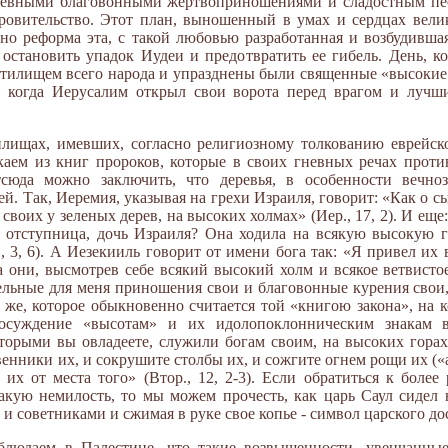
невными благовонными жертвоприношениями и сладостным пе
ровительство. Этот план, выношенный в умах и сердцах велик
но реформа эта, с такой любовью разработанная и возбудивша
 остановить упадок Иудеи и предотвратить ее гибель. День, к
тилищем всего народа и упразднены были священные «высокие 
, когда Иерусалим открыл свои ворота перед врагом и луч
лищах, имевших, согласно религиозному толкованию еврейско
каем из книг пророков, которые в своих гневных речах прот
сюда можно заключить, что деревья, в особенности вечноз
. Так, Иеремия, указывая на грехи Израиля, говорит: «Как о 
своих у зеленых дерев, на высоких холмах» (Иер., 17, 2). И еще
а отступница, дочь Израиля? Она ходила на всякую высокую г
, 3, 6). А Иезекииль говорит от имени бога так: «Я привел их
а они, высмотрев себе всякий высокий холм и всякое ветвистое
ельные для меня приношения свои и благовонные курения свои,
ии же, которое обыкновенно считается той «книгою закона», на
 осуждение «высотам» и их идолопоклонническим знакам 
оторыми вы овладеете, служили богам своим, на высоких горах
венники их, и сокрушите столбы их, и сожгите огнем рощи их (
их от места того» (Втор., 12, 2-3). Если обратиться к более
акую немилость, то мы можем прочесть, как царь Саул сидел 
 советниками и сжимая в руке свое копье - символ царского до
людаем в Палестине, что такие возвышенности, увенчанные