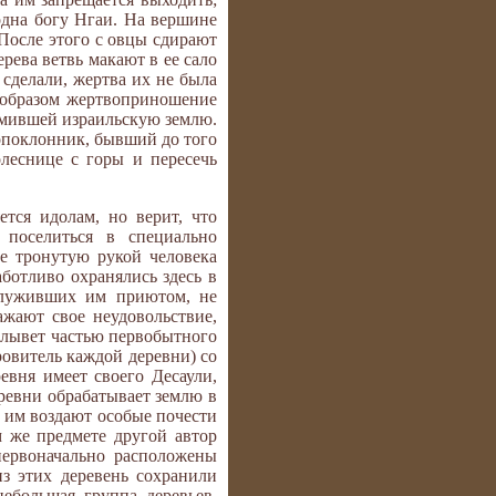
одна богу Нгаи. На вершине
 После этого с овцы сдирают
рева ветвь макают в ее сало
 сделали, жертва их не была
е образом жертвоприношение
омившей израильскую землю.
лопоклонник, бывший до того
леснице с горы и пересечь
тся идолам, но верит, что
 поселиться в специально
е тронутую рукой человека
ботливо охранялись здесь в
 служивших им приютом, не
ажают свое неудовольствие,
 слывет частью первобытного
ровитель каждой деревни) со
вня имеет своего Десаули,
еревни обрабатывает землю в
; им воздают особые почести
м же предмете другой автор
первоначально расположены
з этих деревень сохранили
ебольшая группа деревьев,