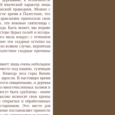
й языческий характер лишь
манский праведник. Можно с
ое время в Палестине, что
 израильтяне приносили свои
, эти вековые святилища с
да. Быть может, мы вправе
сторе бурых полей и иссера-
го миль вокруг; с течением
рию эти скудные остатки на
во всяком случае, вероятная
Палестине сходные причины
имеет лишь очень небольшое
ь место под пашню, туземцам
. Некогда леса горы Кении
 заросли. В настоящее время
ются священными, и деревья
 из многочисленных холмов в
огут быть срублены - иначе
высоко возносят свои кроны
а открытых и обработанных
старником. Это- место для
ление постановляет принести
да им запрещается выходить;