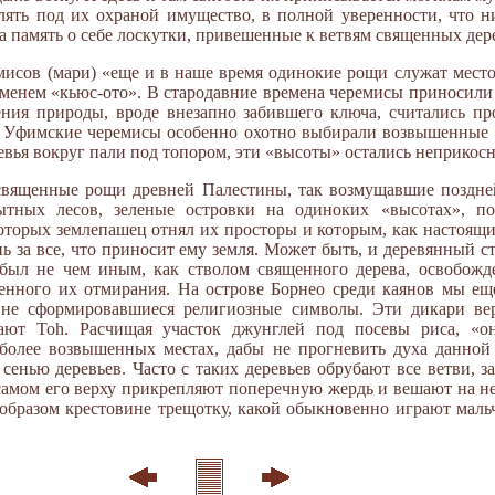
лять под их охраной имущество, в полной уверенности, что ни
а память о себе лоскутки, привешенные к ветвям священных дер
емисов (мари) «еще и в наше время одинокие рощи служат мес
именем «кьюс-ото». В стародавние времена черемисы приносили
ения природы, вроде внезапно забившего ключа, считались пр
. Уфимские черемисы особенно охотно выбирали возвышенные м
ревья вокруг пали под топором, эти «высоты» остались неприко
священные рощи древней Палестины, так возмущавшие поздне
бытных лесов, зеленые островки на одиноких «высотах», п
оторых землепашец отнял их просторы и которым, как настоящи
ь за все, что приносит ему земля. Может быть, и деревянный ст
был не чем иным, как стволом священного дерева, освобожде
твенного их отмирания. На острове Борнео среди каянов мы е
 не сформировавшиеся религиозные символы. Эти дикари ве
ают Toh. Расчищая участок джунглей под посевы риса, «о
 более возвышенных местах, дабы не прогневить духа данной 
сенью деревьев. Часто с таких деревьев обрубают все ветви, 
 самом его верху прикрепляют поперечную жердь и вешают на н
бразом крестовине трещотку, какой обыкновенно играют мальч