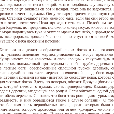
а, подымаются на него с овцой; коза в подобных случаях неуг
вляют овцу, зажимая ей рот и ноздри, пока она не задохнется.
риков в качестве одежды. Овцу же варят, причем сорванную с де
ев. Старики съедают затем немного мяса: если бы они этого не
ся в огне, после чего Нгаи приходит есть его». Подобным ж
ры Кармель, по преданию, положило конец засухе, много лет т
 с моря надвинулась туча и окутала мраком все небо, а царь-идо
ок лжепророков, должен был поспешно спуститься в своей ко
ынувшего с неба яростным потоком.
енгалии «не делает изображений своих богов и не поклоняе
ги, умилостивленные жертвоприношением, могут временно
 Мунда имеют свои «высоты» и свои «рощи» - какую-нибудь н
их лесов, пощаженный при первоначальной вырубке; деревья за
ие лесные боги, обеспокоенные сплошной рубкой деревьев,
если случайно повалится дерево в священной роще, боги выр
й деревни племени мунда «имеется по соседству роща, которая
для местных богов. Здесь, по поверью, обитает Десаули (бог-пок
, который печется о нуждах своих приверженцев. Каждая дере
пределы деревни, владеющей его рощей. Если обитатель одной д
ли обеих деревень. Считают, что боги этих рощ ведают урожаем
разднеств. К ним обращаются также в случае болезни». О то
 что большая часть первобытных лесов, среди которых были 
уничтожена топором дровосека или огнем «джара»1, многие и
нными рощами - сарнами. Иногда роль сарны играет лишь н