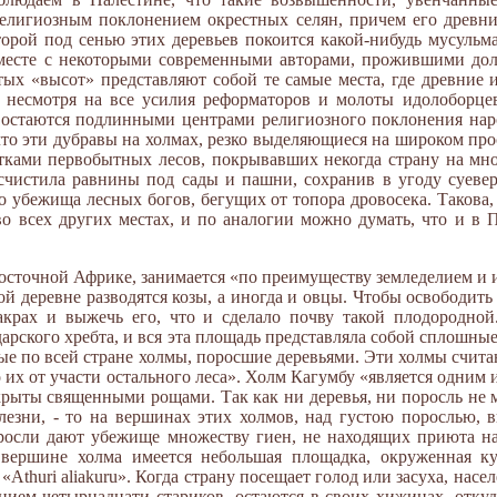
религиозным поклонением окрестных селян, причем его древни
оторой под сенью этих деревьев покоится какой-нибудь мусуль
есте с некоторыми современными авторами, прожившими долг
стых «высот» представляют собой те самые места, где древние
, несмотря на все усилия реформаторов и молоты идолоборцев
 остаются подлинными центрами религиозного поклонения наро
что эти дубравы на холмах, резко выделяющиеся на широком про
тками первобытных лесов, покрывавших некогда страну на мно
асчистила равнины под сады и пашни, сохранив в угоду суеве
 убежища лесных богов, бегущих от топора дровосека. Такова, 
о всех других местах, и по аналогии можно думать, что и в 
Восточной Африке, занимается «по преимуществу земледелием и 
ой деревне разводятся козы, а иногда и овцы. Чтобы освободит
крах и выжечь его, что и сделало почву такой плодородной
дарского хребта, и вся эта площадь представляла собой сплошные
е по всей стране холмы, поросшие деревьями. Эти холмы счита
о их от участи остального леса». Холм Кагумбу «является одним
рыты священными рощами. Так как ни деревья, ни поросль не м
лезни, - то на вершинах этих холмов, над густою порослью, 
оросли дают убежище множеству гиен, не находящих приюта н
 вершине холма имеется небольшая площадка, окруженная ку
Athuri aliakuru». Когда страну посещает голод или засуха, насе
ением четырнадцати стариков, остаются в своих хижинах, отку