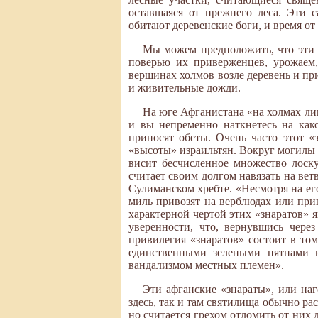
оставшаяся от прежнего леса. Эти 
обитают деревенские боги, и время о
Мы можем предположить, что эти 
поверью их приверженцев, урожаем,
вершинах холмов возле деревень и пр
и живительные дожди.
На юге Афганистана «на холмах ли
и вы непременно наткнетесь на как
приносят обеты. Очень часто этот 
«высоты» израильтян. Вокруг могилы р
висит бесчисленное множество лоск
считает своим долгом навязать на вет
Сулиманском хребте. «Несмотря на ег
миль привозят на верблюдах или прин
характерной чертой этих «знаратов» 
уверенности, что, вернувшись чере
привилегия «знаратов» состоит в том
единственными зелеными пятнами н
вандализмом местных племен».
Эти афганские «знараты», или на
здесь, так и там святилища обычно р
но считается грехом отломить от них 