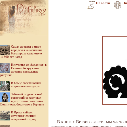
Новости
Эн
Самая древняя в мире
городская канализация
была проложена около
11800 лет назад
Искусство до фараонов: в
Египте обнаружены
древние наскальные
рисунки
В Ельце восстановили
старинные плитуары
Забытый подвиг: какой
советский солдат стал
прототипом памятника
Воину-освободителю в Берлине
В Ираке найден
двухтысячелетний
затерянный город
В книгах Ветхого завета мы часто
естественные возвышенности, осене