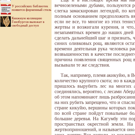
вечнозелеными дубами, пользуются 
У российских библиотек
появится фирменный стиль
слегка замаскирован легендой, по к
полным основанием предположить вм
Книжную коллекцию
если не все, то многие из этих тени
Гинзбургов выложат в
свободный доступ
жертвы и возжигали курения, и что
незапамятных времен до наших дней
сделать дальнейший шаг и признать, 
синих оливковых рощ, являются оста
времени деятельная рука человека р
возвышенностях в качестве последнего
причина появления священных рощ в
вызывали те же следствия.
Так, например, племя акикуйю, в 
количество крупного скота; но в кажд
пришлось вырубить лес на многих а
соединялись, вероятно, с лесами Абер
об этом напоминают лишь разбросанны
на них рубить запрещено, что и спасл
стране кикуйю, вершины которых пок
по всей стране пойдут повальные бо
большие деревья. На Кагумбу эти п
пространствах окрестной земли. На
жертвоприношений, и называется оно «
здесь жертву. Все жители, за исключ