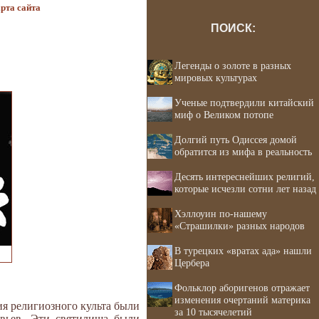
рта сайта
ПОИСК:
Легенды о золоте в разных
мировых культурах
Ученые подтвердили китайский
миф о Великом потопе
Долгий путь Одиссея домой
обратится из мифа в реальность
Десять интереснейших религий,
которые исчезли сотни лет назад
Хэллоуин по-нашему
«Страшилки» разных народов
В турецких «вратах ада» нашли
Цербера
Фольклор аборигенов отражает
изменения очертаний материка
ия религиозного культа были
за 10 тысячелетий
евьев. Эти святилища были