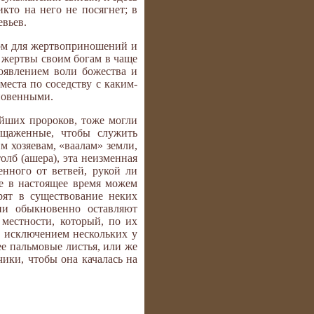
кто на него не посягнет; в
евьев.
том для жертвоприношений и
 жертвы своим богам в чаще
оявлением воли божества и
еста по соседству с каким-
сновенными.
йших пророков, тоже могли
ощаженные, чтобы служить
м хозяевам, «ваалам» земли,
олб (ашера), эта неизменная
нного от ветвей, рукой ли
ще в настоящее время можем
рят в существование неких
ни обыкновенно оставляют
местности, который, по их
за исключением нескольких у
ее пальмовые листья, или же
ики, чтобы она качалась на