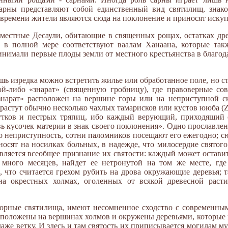
сарны представляют собой единственный вид святилищ, знак
т времени жители являются сюда на поклонение и приносят иску
местные Десаули, обитающие в священных рощах, остатках др
 в полной мере соответствуют ваалам Ханаана, которые так
инимали первые плоды земли от местного крестьянства в благо
шь изредка можно встретить жилье или обработанное поле, но с
ой-либо «знарат» (священную гробницу), где правоверные со
«знарат» расположен на вершине горы или на неприступной с
астут обычно несколько чахлых тамарисков или кустов ююба (Ziz
утков и пестрых тряпиц, ибо каждый верующий, приходящий 
вь кусочек материи в знак своего поклонения». Одно прославле
о неприступность, сотни паломников посещают его ежегодно; сю
осят на носилках больных, в надежде, что милосердие святого
является всеобщее признание их святости: каждый может остави
з много месяцев, найдет ее нетронутой на том же месте, гд
, что считается грехом рубить на дрова окружающие деревья; 
а окрестных холмах, оголенных от всякой древесной расти
горные святилища, имеют несомненное сходство с современны
асположены на вершинах холмов и окружены деревьями, которые 
даже ветку. И здесь и там святость их приписывается могилам му