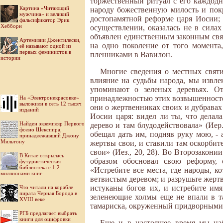
торжественный ритуал с его каждод
Картина «Читающий
народу божественную милость и пок
мужчина» и великий
достопамятной реформе царя Иосии; 
фальсификатор Эрик
Хебборн
осуществлении, оказалась не в силах
объявлен единственным законным свя
Артемизии Джентилески,
на одно поколение от того момента
её называют одной из
первых феминисток в
пленниками в Вавилон.
истории
Многие сведения о местных святи
влияние на судьбы народа, мы извле
упоминают о зеленых деревьях. От
принадлежностью этих возвышенностей
На «Электронекрасовке»
выложили в сеть 12 тысяч
они о жертвенниках своих и дубравах 
изданий
Иосии царя: видел ли ты, что делал
Найден экземпляр Первого
дерево и там блудодействовала» (Иер.
фолио Шекспира,
обещал дать им, подняв руку мою, - 
принадлежавший Джону
Мильтону
жертвы свои, и ставили там оскорбит
свои» (Иез., 20, 28). Во Второзакон
В Китае открылась
образом обосновал свою реформу,
футуристическая
библиотека с 1,2
«Истребите все места, где народы, к
миллионами книг
ветвистым деревом; и разрушьте жерт
истуканы богов их, и истребите имя 
Что читали на корабле
пирата Черная Борода в
зеленеющие холмы еще не впали в т
XVIII веке
тамариска, окруженный придворными и
РГБ предлагает выбрать
книги для оцифровки
Еще и в настоящее время мы наб