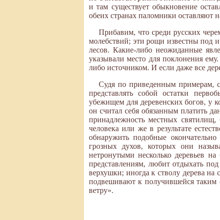
и там существует обыкновение остав
обеих странах паломники оставляют н
Прибавим, что среди русских чер
молебствий; эти рощи известны под 
лесов. Какие-либо неожиданные явл
указывали место для поклонения ему
либо источником. И если даже все де
Судя по приведенным примерам, 
представлять собой остатки перво
убежищем для деревенских богов, у к
он считал себя обязанным платить дан
принадлежность местных святилищ, 
человека или же в результате естес
обнаружить подобные окончательно
грозных духов, которых они назыв
нетронутыми несколько деревьев на
представлениям, любит отдыхать под 
верхушки; иногда к стволу дерева на
подвешивают к получившейся таким о
ветру».