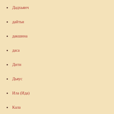
Дадхьянч
дайтьи
дакшина
даса
Дити
Дьяус
Ила (Ида)
Кала