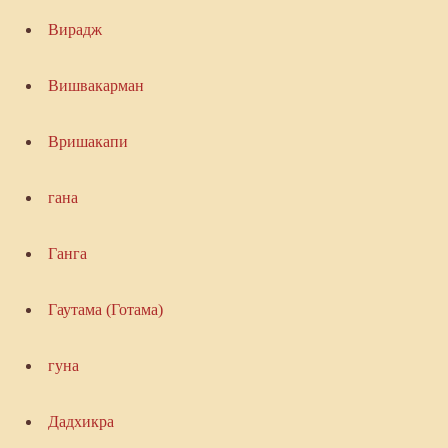
Вирадж
Вишвакарман
Вришакапи
гана
Ганга
Гаутама (Готама)
гуна
Дадхикра