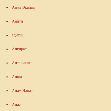
Аджа Экапад
Адити
адитьи
Ангирас
Антарикша
Анша
Апам Напат
Апас