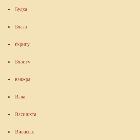
Будха
Бхага
бхригу
Бхригу
ваджра
Вала
Васишхта
Вивасват