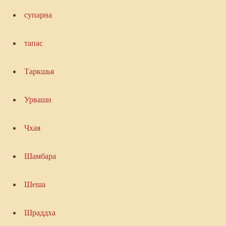
супарна
тапас
Таркшья
Урваши
Чхая
Шамбара
Шеша
Шраддха