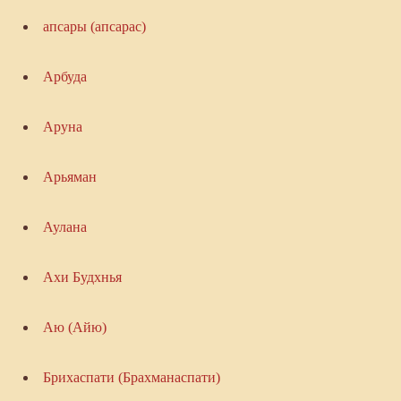
апсары (апсарас)
Арбуда
Аруна
Арьяман
Аулана
Ахи Будхнья
Аю (Айю)
Брихаспати (Брахманаспати)