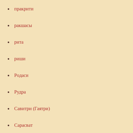
пракрити
ракшасы
рита
риши
Родаси
Рудра
Савитри (Гаятри)
Сарасват