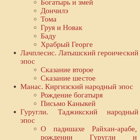
Богатырь и змей
Дончилэ
Тома
Груя и Новак
Баду
Храбрый Георге
Лачплесис. Латышский героический
эпос
Сказание второе
Сказание шестое
Манас. Киргизский народный эпос
Рождение богатыря
Письмо Каныкей
Гуругли. Таджикский народный
эпос
О падишахе Райхан-арабе,
рождении Гуругли и