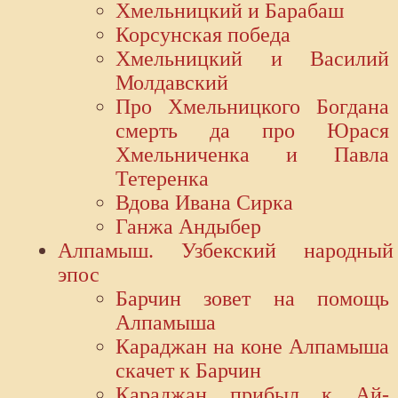
Хмельницкий и Барабаш
Корсунская победа
Хмельницкий и Василий
Молдавский
Про Хмельницкого Богдана
смерть да про Юрася
Хмельниченка и Павла
Тетеренка
Вдова Ивана Сирка
Ганжа Андыбер
Алпамыш. Узбекский народный
эпос
Барчин зовет на помощь
Алпамыша
Караджан на коне Алпамыша
скачет к Барчин
Караджан прибыл к Ай-