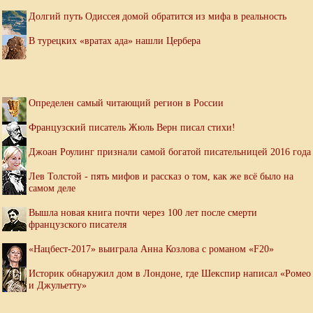
Долгий путь Одиссея домой обратится из мифа в реальность
В турецких «вратах ада» нашли Цербера
Определен самый читающий регион в России
Французский писатель Жюль Верн писал стихи!
Джоан Роулинг признали самой богатой писательницей 2016 года
Лев Толстой - пять мифов и рассказ о том, как же всё было на
самом деле
Вышла новая книга почти через 100 лет после смерти
французского писателя
«Нацбест-2017» выиграла Анна Козлова с романом «F20»
Историк обнаружил дом в Лондоне, где Шекспир написал «Ромео
и Джульетту»