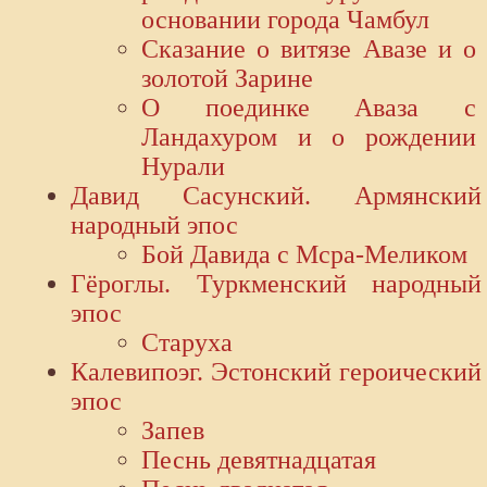
основании города Чамбул
Сказание о витязе Авазе и о
золотой Зарине
О поединке Аваза с
Ландахуром и о рождении
Нурали
Давид Сасунский. Армянский
народный эпос
Бой Давида с Мсра-Меликом
Гёроглы. Туркменский народный
эпос
Старуха
Калевипоэг. Эстонский героический
эпос
Запев
Песнь девятнадцатая