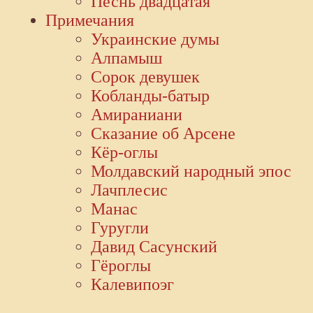
Песнь двадцатая
Примечания
Украинские думы
Алпамыш
Сорок девушек
Кобланды-батыр
Амираниани
Сказание об Арсене
Кёр-оглы
Молдавский народный эпос
Лачплесис
Манас
Гуругли
Давид Сасунский
Гёроглы
Калевипоэг