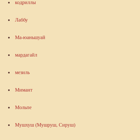
кодриллы
Лаббу
Ма-юаньшуай
мардагайл
мезиль
Мимант
Мольпе
Мушхуш (Мушруш, Сируш)