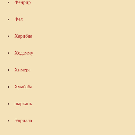
Фенрир
Фея
Харибда
Хедамму
Химера
Хумбаба
шаркань
Эвриала