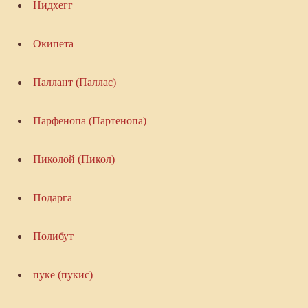
Нидхегг
Окипета
Паллант (Паллас)
Парфенопа (Партенопа)
Пиколой (Пикол)
Подарга
Полибут
пуке (пукис)