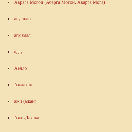
Аврага Могои (Абарга Могой, Аварга Мога)
агулшап
агызмал
адау
Аелло
Аждахак
ажи (ажай)
Ажи-Дахака