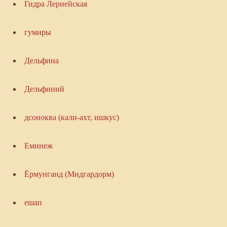
Гидра Лернейская
гумиры
Дельфина
Дельфиний
дсоноква (кали-ахт, ишкус)
Еминеж
Ёрмунганд (Мидгардорм)
ешап