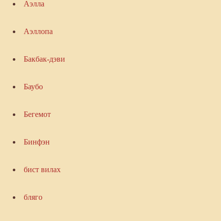
Аэлла
Аэллопа
Бакбак-дэви
Баубо
Бегемот
Бинфэн
бист вилах
бляго