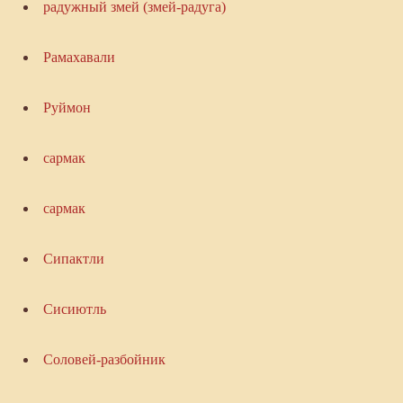
радужный змей (змей-радуга)
Рамахавали
Руймон
сармак
сармак
Сипактли
Сисиютль
Соловей-разбойник