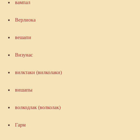
вампал
Верлиока
вешапи
Визунас
вилктаки (вилколаки)
вишапы
волкодлак (волколак)
Гарм