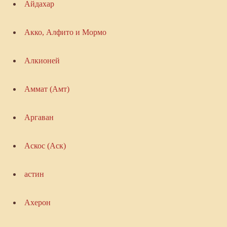
Айдахар
Акко, Алфито и Мормо
Алкионей
Аммат (Амт)
Аргаван
Аскос (Аск)
астин
Ахерон