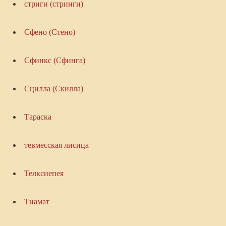
стриги (стринги)
Сфено (Стено)
Сфинкс (Сфинга)
Сцилла (Скилла)
Тараска
тевмесская лисица
Телксиепея
Тиамат