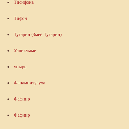
Тисифона
Тифон
Тугарин (Змей Тугарин)
Улликумме
упырь
Фанампитулуха
Фафнир
Фафнир