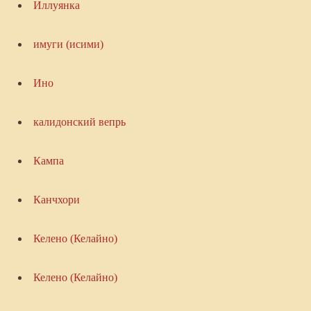
Иллуянка
имуги (исими)
Ино
калидонский вепрь
Кампа
Канчхори
Келено (Келайно)
Келено (Келайно)