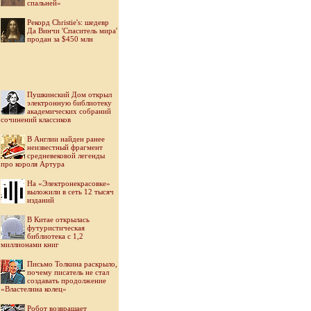
спальней»
Рекорд Christie's: шедевр
Да Винчи 'Спаситель мира'
продан за $450 млн
Пушкинский Дом открыл
электронную библиотеку
академических собраний
сочинений классиков
В Англии найден ранее
неизвестный фрагмент
средневековой легенды
про короля Артура
На «Электронекрасовке»
выложили в сеть 12 тысяч
изданий
В Китае открылась
футуристическая
библиотека с 1,2
миллионами книг
Письмо Толкина раскрыло,
почему писатель не стал
создавать продолжение
«Властелина колец»
Робот возвращает