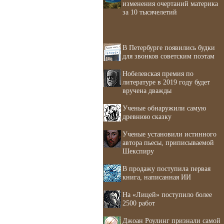
изменения очертаний материка
за 10 тысячелетий
В Петербурге появились будки
для звонков советским поэтам
Нобелевская премия по
литературе в 2019 году будет
вручена дважды
Ученые обнаружили самую
древнюю сказку
Ученые установили истинного
автора пьесы, приписываемой
Шекспиру
В продажу поступила первая
книга, написанная ИИ
На «Лицей» поступило более
2500 работ
Джоан Роулинг признали самой