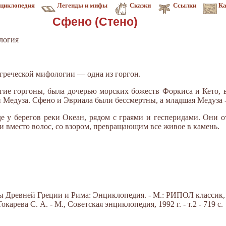
циклопедия
Легенды и мифы
Сказки
Ссылки
Ка
Сфено (Стено)
логия
в греческой мифологии — одна из горгон.
гие горгоны, была дочерью морских божеств Форкиса и Кето, 
и Медуза. Сфено и Эвриала были бессмертны, а младшая Медуза -
е у берегов реки Океан, рядом с граями и гесперидами. Они 
и вместо волос, со взором, превращающим все живое в камень.
Древней Греции и Рима: Энциклопедия. - М.: РИПОЛ классик, 20
арева С. А. - М., Советская энциклопедия, 1992 г. - т.2 - 719 с.