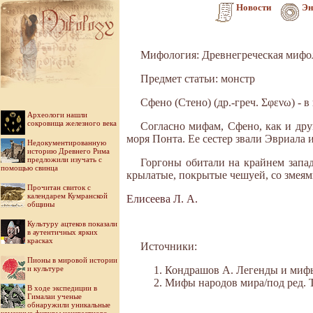
Новости
Эн
Мифология: Древнегреческая мифо
Предмет статьи: монстр
Сфено (Стено) (др.-греч. Σφενω) - 
Археологи нашли
сокровища железного века
Согласно мифам, Сфено, как и дру
моря Понта. Ее сестер звали Эвриала 
Недокументированную
историю Древнего Рима
предложили изучать с
Горгоны обитали на крайнем запад
помощью свинца
крылатые, покрытые чешуей, со змеям
Прочитан свиток с
календарем Кумранской
Елисеева Л. А.
общины
Культуру ацтеков показали
в аутентичных ярких
красках
Источники:
Пионы в мировой истории
и культуре
Кондрашов А. Легенды и мифы 
Мифы народов мира/под ред. Ток
В ходе экспедиции в
Гималаи ученые
обнаружили уникальные