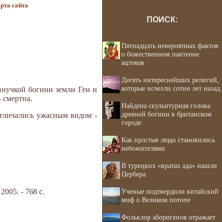
рта сайта
ПОИСК:
Пятнадцать невероятных фактов
о божественном пантеоне
ацтеков
Десять интереснейших религий,
которые исчезли сотни лет назад
внучкой богини земли Геи и
 смертна.
Найдена скульптурная голова
древней богини в британском
отличались ужасным видом -
городе
Как простые люди становились
небожителями
В турецких «вратах ада» нашли
Цербера
05. - 768 с.
Ученые подтвердили китайский
миф о Великом потопе
Фольклор аборигенов отражает