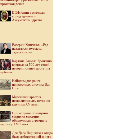
каменные фигуры неизвестного
происхождения
В Эфиопии раскопали
город древнего
Аксумского царства
Валерий Кошляков: «Рад
называться русским
художником»
Картина Аньоло Бронзино
впервые за 500 лет своей
истории станет доступна
публике
Найдены два ранее
неизвестных рисунка Ван
Гога
Маленький крестик
позволил узнать историю
картины XV века
При отделке помещения
модного магазина
обнаружили огромную
картину XVII века
Для Дега Парижская опера
была лабораторией и «его