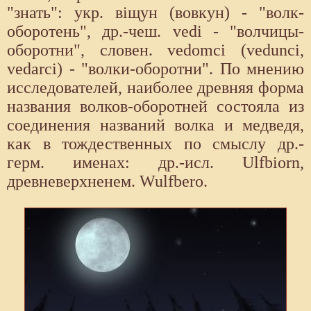
"знать": укр. вiщун (вовкун) - "волк-
оборотень", др.-чеш. vedi - "волчицы-
оборотни", словен. vedomci (vedunci,
vedarci) - "волки-оборотни". По мнению
исследователей, наиболее древняя форма
названия волков-оборотней состояла из
соединения названий волка и медведя,
как в тождественных по смыслу др.-
герм. именах: др.-исл. Ulfbiorn,
древневерхненем. Wulfbero.