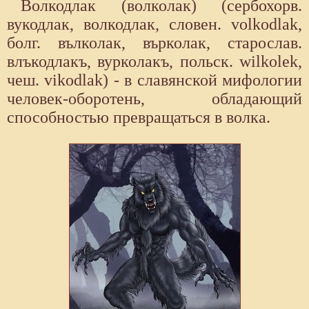
Волкодлак (волколак) (сербохорв.
вукодлак, волкодлак, словен. volkodlak,
болг. вълколак, върколак, старослав.
влъкодлакъ, вурколакъ, польск. wilkolek,
чеш. vikodlak) - в славянской мифологии
человек-оборотень, обладающий
способностью превращаться в волка.