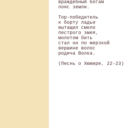
враждебный богам

пояс земли.

Тор-победитель

к борту ладьи

вытащил смело

пестрого змея,

молотом бить

стал он по мерзкой

вершине волос

родича Волка.
