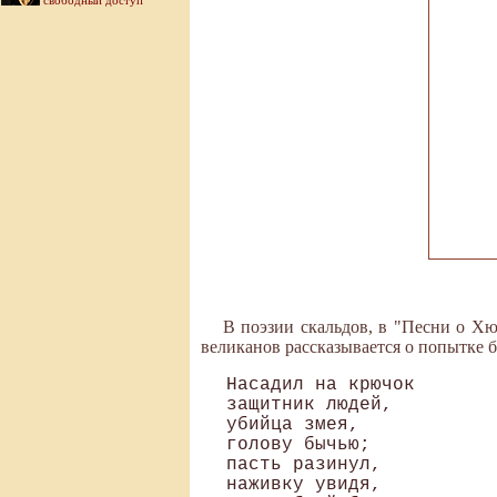
свободный доступ
В поэзии скальдов, в "Песни о Хю
великанов рассказывается о попытке б
Насадил на крючок

защитник людей,

убийца змея,

голову бычью;

пасть разинул,

наживку увидя,
