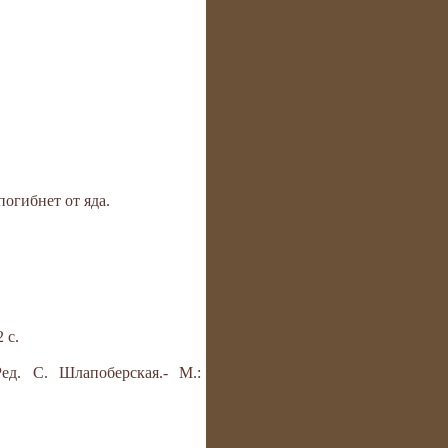
погибнет от яда.
 с.
ед. С. Шлапоберская.- М.: