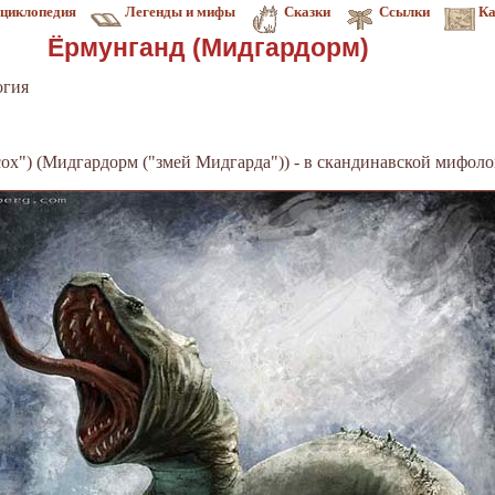
циклопедия
Легенды и мифы
Сказки
Ссылки
Ка
Ёрмунганд (Мидгардорм)
огия
ох") (Мидгардорм ("змей Мидгарда")) - в скандинавской мифоло