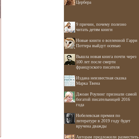
Цербера
9 причин, почему полезно
читать детям книги
Новые книги о вселенной Гарри
Поттера выйдут осенью
Вышла новая книга почти через
100 лет после смерти
французского писателя
Издана неизвестная сказка
Марка Твена
Джоан Роулинг признали самой
богатой писательницей 2016
года
Нобелевская премия по
литературе в 2019 году будет
вручена дважды
Авторам предложили разместить