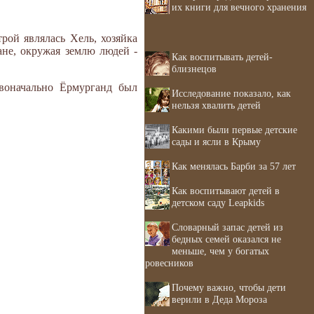
их книги для вечного хранения
рой являлась Хель, хозяйка
не, окружая землю людей -
Как воспитывать детей-
близнецов
рвоначально Ёрмурганд был
Исследование показало, как
нельзя хвалить детей
Какими были первые детские
сады и ясли в Крыму
Как менялась Барби за 57 лет
Как воспитывают детей в
детском саду Leapkids
Словарный запас детей из
бедных семей оказался не
меньше, чем у богатых
ровесников
Почему важно, чтобы дети
верили в Деда Мороза