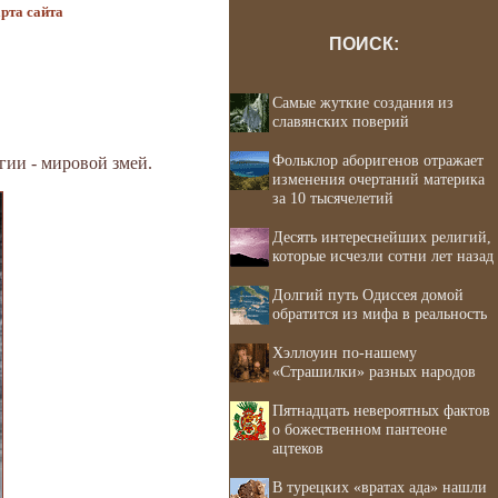
рта сайта
ПОИСК:
Самые жуткие создания из
славянских поверий
Фольклор аборигенов отражает
гии - мировой змей.
изменения очертаний материка
за 10 тысячелетий
Десять интереснейших религий,
которые исчезли сотни лет назад
Долгий путь Одиссея домой
обратится из мифа в реальность
Хэллоуин по-нашему
«Страшилки» разных народов
Пятнадцать невероятных фактов
о божественном пантеоне
ацтеков
В турецких «вратах ада» нашли