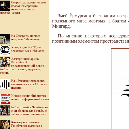
Секретным компонентом
красок Рембрандта
оказался минерал
плумбонакрит
Змей Ёрмурганд был одним из тре
подземного мира мертвых, а братом
Мидгард.
По мнению некоторых исследоват
На Северном полюсе
открыли библиотеку
позитивным элементом пространствен
Утвержден ГОСТ для
электронных библиотек
Электронный архив
Российской
государственной детской
библиотеки: книги, журналы,
газеты
На «Электронекрасовке»
выложили в сеть 12 тысяч
изданий
У российских библиотек
появится фирменный стиль
Библиотекой в Челябинске
снят боевик для борьбы с
забывчивыми читателями
Книжную коллекцию
Гинзбургов выложат в