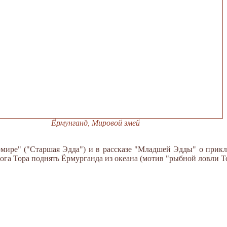
Ёрмунганд, Мировой змей
мире" ("Старшая Эдда") и в рассказе "Младшей Эдды" о прикл
ога Тора поднять Ёрмурганда из океана (мотив "рыбной ловли То