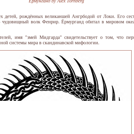
Ёрмунганд by Alex Tornberg
х детей, рождённых великаншей Ангрбодой от Локи. Его сест
 - чудовищный волк Фенрир. Ёрмурганд обитал в мировом океа
елей, имя "змей Мидгарда" свидетельствует о том, что пе
ной системы мира в скандинавской мифологии.