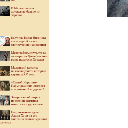
лет
В Мехико нашли
ацтекскую башню из
черепов
Картины Павла Никонова
стали одной из вех
отечественной живописи
Марс работы скульптора-
маньериста Джамболоньи
возвращается в Дрезден
Маленький крестик
позволил узнать историю
картины XV века
«Святой Иероним»
Пармиджанино оказался
современной подделкой
Завершающий штрих:
последние картины
известных художников
Неприкаянные души
Адама Хоуи на его
многочисленных мрачных
холстах