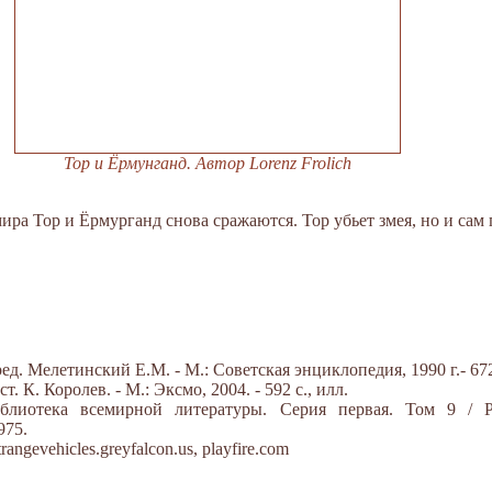
Тор и Ёрмунганд. Автор Lorenz Frolich
ра Тор и Ёрмурганд снова сражаются. Тор убьет змея, но и сам 
д. Мелетинский Е.М. - М.: Советская энциклопедия, 1990 г.- 672
 К. Королев. - М.: Эксмо, 2004. - 592 с., илл.
блиотека всемирной литературы. Серия первая. Том 9 / Р
975.
rangevehicles.greyfalcon.us, playfire.com