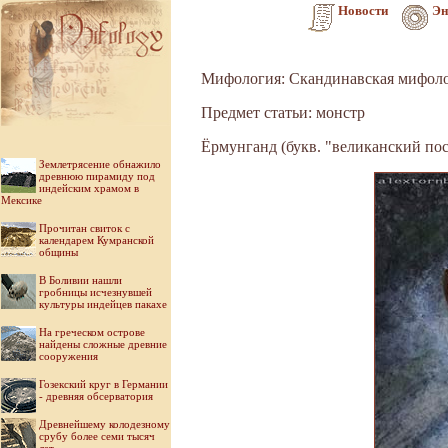
Новости
Эн
Мифология: Скандинавская мифол
Предмет статьи: монстр
Ёрмунганд (букв. "великанский пос
Землетрясение обнажило
древнюю пирамиду под
индейским храмом в
Мексике
Прочитан свиток с
календарем Кумранской
общины
В Боливии нашли
гробницы исчезнувшей
культуры индейцев пакахе
На греческом острове
найдены сложные древние
сооружения
Гозекский круг в Германии
- древняя обсерватория
Древнейшему колодезному
срубу более семи тысяч