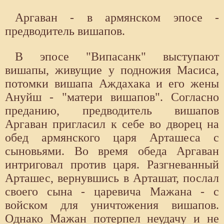
Аргаван - в армянском эпосе -
предводитель вишапов.
В эпосе "Випасанк" выступают
вишапы, живущие у подножия Масиса,
потомки вишапа Аждахака и его жены
Ануйш - "матери вишапов". Согласно
преданию, предводитель вишапов
Аргаван пригласил к себе во дворец на
обед армянского царя Арташеса с
сыновьями. Во время обеда Аргаван
интриговал против царя. Разгневанный
Арташес, вернувшись в Арташат, послал
своего сына - царевича Мажана - с
войском для уничтожения вишапов.
Однако Мажан потерпел неудачу и не