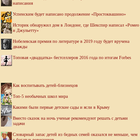
написания
Успенским будет написано продолжение «Простоквашино»
Историк обнаружил дом в Лондоне, где Шекспир написал «Ромео
и Джульетту»
Нобелевская премия по литературе в 2019 году будет вручена
дважды
Топовая «двадцатка» бестселлеров 2016 года по итогам Forbes
Как воспитывать детей-близнецов
Топ-5 необычных школ мира
Какими были первые детские сады и ясли в Крыму
Вместо сказок на ночь ученые рекомендуют решать с детьми
задачи
Словарный запас детей из бедных семей оказался не меньше, чем
у богатых ровесников