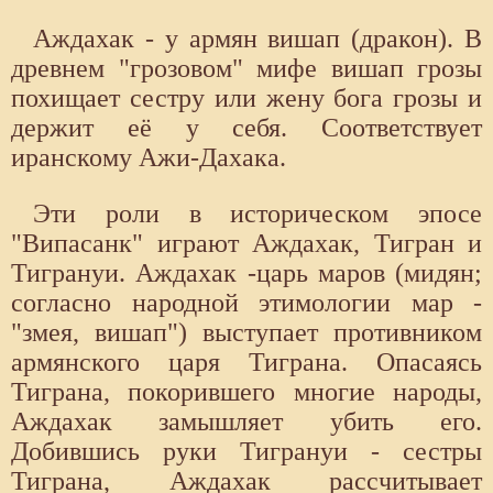
Аждахак - у армян вишап (дракон). В
древнем "грозовом" мифе вишап грозы
похищает сестру или жену бога грозы и
держит её у себя. Соответствует
иранскому Ажи-Дахака.
Эти роли в историческом эпосе
"Випасанк" играют Аждахак, Тигран и
Тигрануи. Аждахак -царь маров (мидян;
согласно народной этимологии мар -
"змея, вишап") выступает противником
армянского царя Тиграна. Опасаясь
Тиграна, покорившего многие народы,
Аждахак замышляет убить его.
Добившись руки Тигрануи - сестры
Тиграна, Аждахак рассчитывает