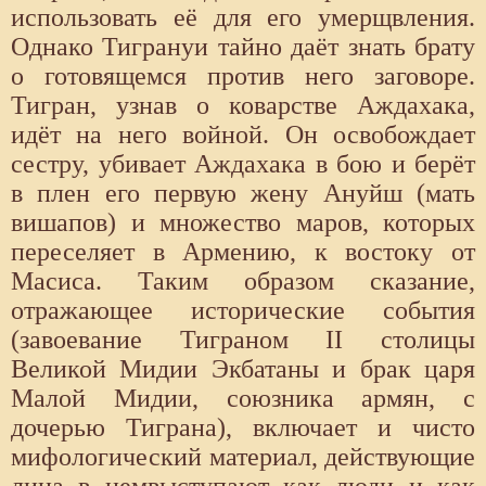
использовать её для его умерщвления.
Однако Тигрануи тайно даёт знать брату
о готовящемся против него заговоре.
Тигран, узнав о коварстве Аждахака,
идёт на него войной. Он освобождает
сестру, убивает Аждахака в бою и берёт
в плен его первую жену Ануйш (мать
вишапов) и множество маров, которых
переселяет в Армению, к востоку от
Масиса. Таким образом сказание,
отражающее исторические события
(завоевание Тиграном II столицы
Великой Мидии Экбатаны и брак царя
Малой Мидии, союзника армян, с
дочерью Тиграна), включает и чисто
мифологический материал, действующие